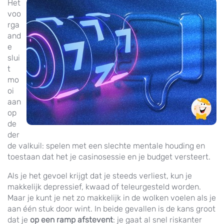
Het
voo
rga
and
e
slui
t
mo
oi
aan
op
de
der
de valkuil: spelen met een slechte mentale houding en
toestaan dat het je casinosessie en je budget versteert.
Als je het gevoel krijgt dat je steeds verliest, kun je
makkelijk depressief, kwaad of teleurgesteld worden.
Maar je kunt je net zo makkelijk in de wolken voelen als je
aan één stuk door wint. In beide gevallen is de kans groot
dat je
op een ramp afstevent
: je gaat al snel riskanter