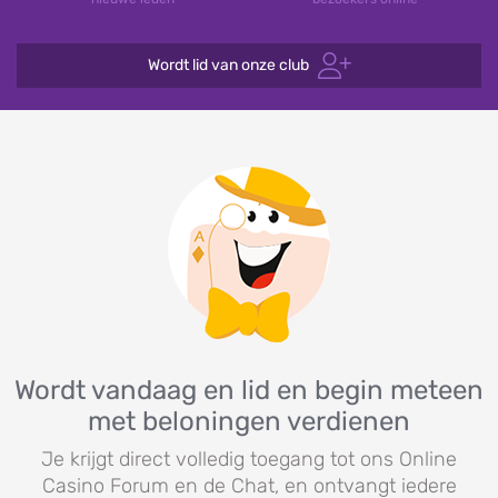
Wordt lid van onze club
Wordt vandaag en lid en begin meteen
met beloningen verdienen
Je krijgt direct volledig toegang tot ons Online
Casino Forum en de Chat, en ontvangt iedere