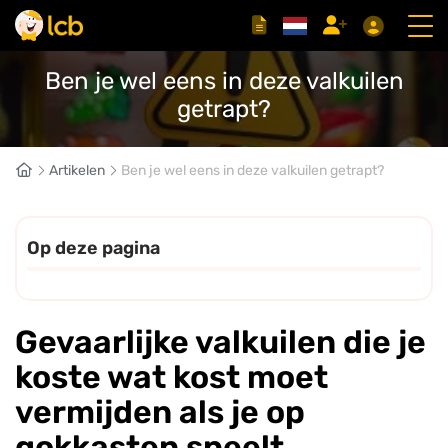
Ben je wel eens in deze valkuilen
getrapt?
Artikelen
Ben je wel eens in deze valkuilen getrapt?
Op deze pagina
Gevaarlijke valkuilen die je
koste wat kost moet
vermijden als je op
gokkasten speelt