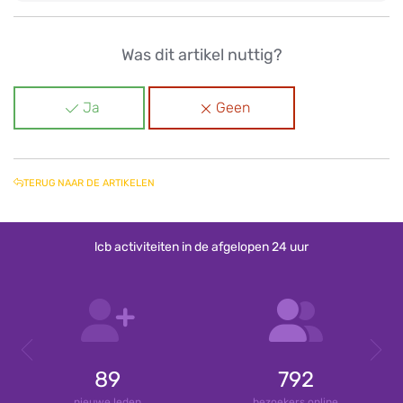
Was dit artikel nuttig?
Ja
Geen
TERUG NAAR DE ARTIKELEN
lcb activiteiten in de afgelopen 24 uur
Vorige
Vol
89
792
nieuwe leden
bezoekers online