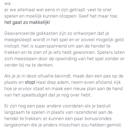
wa
ar we allemaal wel eens in zijn getrapt: veel te snel
spelen en moeilijk kunnen stoppen. Geef het maar toe:
het gaat zo makkelijk!
Geavanceerde gokkasten zijn zo ontworpen dat je
meegesleept wordt in het spel en er zoveel mogelijk geld
instopt. Het is superspannend om aan de hendel te
trekken en te zien of je iets hebt gewonnen. Spelers laten
zich meeslepen door de opwinding van het spel zonder er
verder bij na te denken.
Als je je in deze situatie bevindt, maak dan een pas op de
plaats en
stop!
Haal diep adem, neem even afstand, kijk
hoe je ervoor staat en maak een nieuw plan aan de hand
van het speelbudget dat je nog over hebt.
Er zijn nog een paar andere voordelen als je besluit
langzaam te spelen in plaats van razendsnel aan de
hendel te trekken: er kunnen een paar bonusrondes
langskomen die je anders misschien zou hebben gemist.