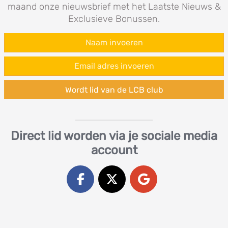
maand onze nieuwsbrief met het Laatste Nieuws &
Exclusieve Bonussen.
Wordt lid van de LCB club
Direct lid worden via je sociale media
account