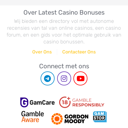
Over Latest Casino Bonuses
Wij bieden een directory vol met autonome
recensies van tal van online casinos, een casino
forum, en een gids voor het optimale gebruik van
casino bonussen.
Over Ons
Contacteer Ons
Connect met ons