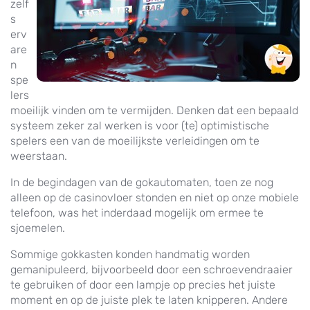
zelf
s
erv
are
n
spe
lers
moeilijk vinden om te vermijden. Denken dat een bepaald
systeem zeker zal werken is voor (te) optimistische
spelers een van de moeilijkste verleidingen om te
weerstaan.
In de begindagen van de gokautomaten, toen ze nog
alleen op de casinovloer stonden en niet op onze mobiele
telefoon, was het inderdaad mogelijk om ermee te
sjoemelen.
Sommige gokkasten konden handmatig worden
gemanipuleerd, bijvoorbeeld door een schroevendraaier
te gebruiken of door een lampje op precies het juiste
moment en op de juiste plek te laten knipperen. Andere