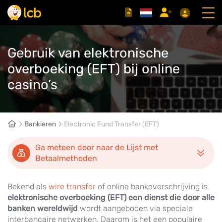
Gebruik van elektronische
overboeking (EFT) bij online
casino’s
Bankieren
Electronic Fund Transfer (EFT)
Ga meteen door naar de Lijst met
Betaalmethoden
Bekend als
wire transfer
of online bankoverschrijving is
elektronische overboeking (EFT) een dienst die door alle
banken wereldwijd
wordt aangeboden via speciale
interbancaire netwerken. Daarom is het een populaire