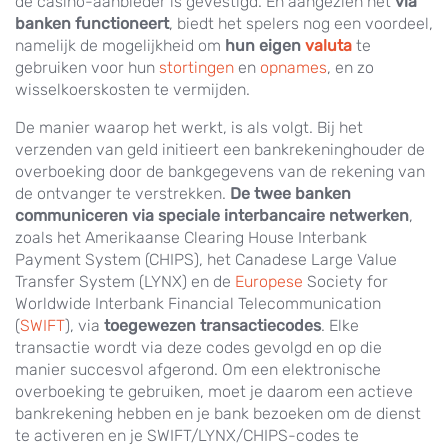
de casino-aanbieder is gevestigd. En aangezien het
via
banken functioneert
, biedt het spelers nog een voordeel,
namelijk de mogelijkheid om
hun eigen
valuta
te
gebruiken voor hun
stortingen
en
opnames
, en zo
wisselkoerskosten te vermijden.
De manier waarop het werkt, is als volgt. Bij het
verzenden van geld initieert een bankrekeninghouder de
overboeking door de bankgegevens van de rekening van
de ontvanger te verstrekken.
De twee banken
communiceren via speciale interbancaire netwerken
,
zoals het Amerikaanse Clearing House Interbank
Payment System (CHIPS), het Canadese Large Value
Transfer System (LYNX) en de
Europese
Society for
Worldwide Interbank Financial Telecommunication
(
SWIFT
), via
toegewezen transactiecodes
. Elke
transactie wordt via deze codes gevolgd en op die
manier succesvol afgerond. Om een elektronische
overboeking te gebruiken, moet je daarom een actieve
bankrekening hebben en je bank bezoeken om de dienst
te activeren en je SWIFT/LYNX/CHIPS-codes te