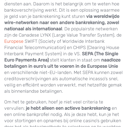
diensten aan. Daarom is het belangrijk om te weten hoe
bankoverschrijving werkt. Dit is een oplossing waarmee
je geld van je bankrekening kunt sturen
via wereldwijde
wire-netwerken naar een andere bankrekening, zowel
nationaal als internationaal
. De populairste netwerken
zijn de Canadese LYNX (Large Value Transfer System), de
Europese
SWIFT (Society of Worldwide Interbank
Financial Telecommunication) en CHIPS (Clearing House
Interbank Payment System) in de VS.
SEPA (The Single
Euro Payments Area)
stelt klanten in staat om
naadloze
betalingen in euro's uit te voeren in de Europese Unie
en verschillende niet-EU-landen. Met SEPA kunnen zowel
creditoverschrijvingen als automatische incasso's snel,
veilig en efficiënt worden verwerkt, met hetzelfde gemak
als binnenlandse betalingen.
Om het te gebruiken, hoef je niet veel criteria te
vervullen;
je hebt alleen een actieve bankrekening
en
een online bankprofiel nodig. Als je deze hebt, kun je het
voor stortingen en opnames bij online casino's gebruiken
door het als betaalmethode te selecteren en te wachten