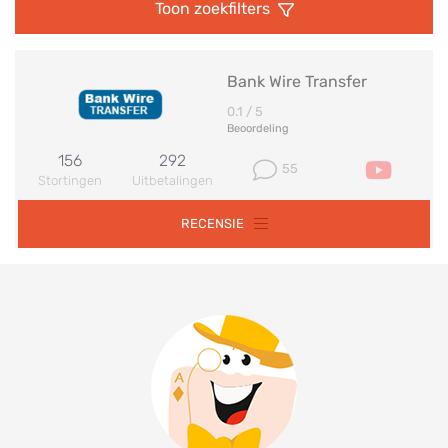
Toon zoekfilters
Bank Wire Transfer
0.1
/ 5
Beoordeling
156
292
55
Stortingen
Uitbetalingen
RECENSIE