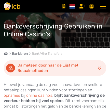
Bankoverschrijving Gebruiken in
Online Casino's
Bankieren
Bank Wire Transfers
Ga meteen door naar de Lijst met
Betaalmethoden
Hoewel je vandaag de dag veel innovatieve en snellere
betaaloplossingen kunt vinden voor stortingen en
opnames
bij
online casino's
,
blijft bankoverschrijving de
voorkeur hebben bij veel spelers.
Dit komt voornamelijk
omdat bij stortingen het geld van de bankrekening van de