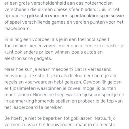
er een grote verscheidenheid aan casinotoernooien
verschenen die elk een unieke sfeer bieden. Duik in het
rijk van de
gokkasten voor een spectaculaire speelsessie
of speel verschillende games en verdien punten voor het
leaderboard.
Er is nog een voordeel als je in een toernooi speelt.
Toernooien bieden zoveel meer dan alleen extra cash – je
kunt ook andere prijzen winnen, zoals auto’s en
elektronische gadgets.
Maar hoe kun je eraan meedoen? Dat is verrassend
eenvoudig. Je schrijft je in als deelnemer nadat je alle
regels en voorwaarden hebt gelezen. Gewoonlijk gelden
er tijdslimieten waarbinnen je zoveel mogelijk punten
moet scoren. Binnen de toegewezen tijdsduur speel je de
in aanmerking komende spellen en probeer je de top van
het leaderboard te bereiken.
Je hoeft je niet te beperken tot gokkasten. Natuurlijk
vormen ze vaak het leeuwendeel, maar in de meeste