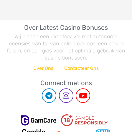
Over Latest Casino Bonuses
Wij bieden een directory vol met autonome
recensies van tal van online casinos, een casino
forum, en een gids voor het optimale gebruik van
casino bonussen.
Over Ons
Contacteer Ons
Connect met ons