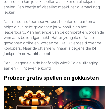
toernooien kun je ook spellen als poker en blackjack
spelen. Een beetje afwisseling maakt het allemaal nog
leuker!
Naarmate het toernooi vordert bepalen de punten of
chips die je hebt gewonnen jouw positie op het
leaderboard. Aan het einde van de competitie worden de
winnaars bekendgemaakt. Het prijzengeld en/of de
gewonnen artikelen worden gelijkelijk verdeeld over de
koplopers. Maar de ultieme winnaar is degene die
de
jackpot in de wacht sleept
.
Ben jij degene die de hoofdprijs wint? Ga de uitdaging
aan en kijk hoever je komt!
Probeer gratis spellen en gokkasten