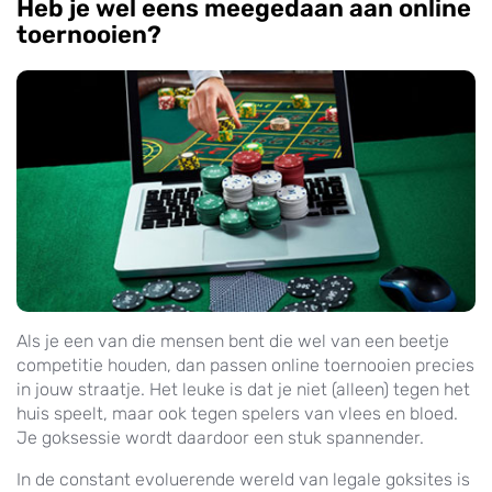
Heb je wel eens meegedaan aan online
toernooien?
Als je een van die mensen bent die wel van een beetje
competitie houden, dan passen online toernooien precies
in jouw straatje. Het leuke is dat je niet (alleen) tegen het
huis speelt, maar ook tegen spelers van vlees en bloed.
Je goksessie wordt daardoor een stuk spannender.
In de constant evoluerende wereld van legale goksites is