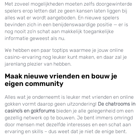
Met zoveel mogelijkheden moeten zelfs doorgewinterde
spelers erop letten dat ze geen kansen laten liggen bij
alles wat er wordt aangeboden. En nieuwe spelers
bevinden zich in een benijdenswaardige positie — er is
nog nooit zo’n schat aan makkelijk toegankelijke
informatie geweest als nu.
We hebben een paar toptips waarmee je jouw online
casino-ervaring nog leuker kunt maken, en daar zal je
jarenlang plezier van hebben.
Maak nieuwe vrienden en bouw je
eigen community
Alles wat je onderneemt is leuker met vrienden en online
gokken vormt daarop geen uitzondering!
De chatrooms in
casino’s en gokforums
bieden je alle gelegenheid om een
gezellig netwerk op te bouwen. Je bent immers omringd
door mensen met dezelfde interesses en een schat aan
ervaring en skills – dus weet dat je niet de enige bent.