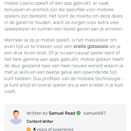
mobiel casino speelt of een app gebruikt, er vaak
bonussen en promo’s zijn die specifiek voor mobiele
spelers zijn bedoeld. Het loont de moeite om deze deals
in de gaten te houden, want ze zorgen voor extra veel
speelplezier en kunnen een boost geven aan je winsten.
Wanneer je op je mobiel speelt, is het makkelijker om
even tijd uit te trekken voor een
snelle goksessie
als je
een druk leven leidt. Of je nu een casual speler bent of
het hele gamma aan apps gebruikt, mobiel gokken heeft
de deur geopend naar een heel nieuwe wereld waarin je
met je skills en een beetje geluk een opwindende tijd
kunt hebben. Dus profiteer van de mobiele technologie –
je kunt altijd en overal spelen als je een kriebel in je buik
voelt.
Written by
Samuel Read
samuel687
Content Writer
4
years of experience