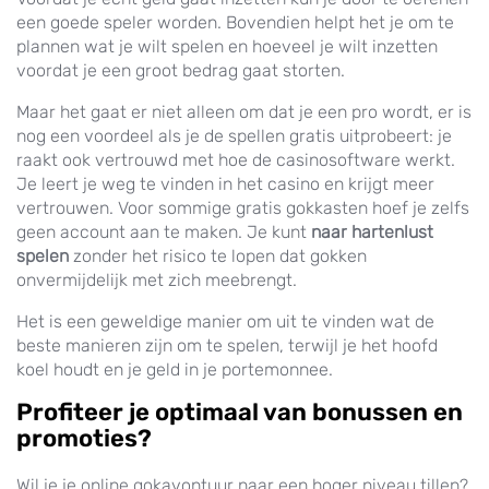
een goede speler worden. Bovendien helpt het je om te
plannen wat je wilt spelen en hoeveel je wilt inzetten
voordat je een groot bedrag gaat storten.
Maar het gaat er niet alleen om dat je een pro wordt, er is
nog een voordeel als je de spellen gratis uitprobeert: je
raakt ook vertrouwd met hoe de casinosoftware werkt.
Je leert je weg te vinden in het casino en krijgt meer
vertrouwen. Voor sommige gratis gokkasten hoef je zelfs
geen account aan te maken. Je kunt
naar hartenlust
spelen
zonder het risico te lopen dat gokken
onvermijdelijk met zich meebrengt.
Het is een geweldige manier om uit te vinden wat de
beste manieren zijn om te spelen, terwijl je het hoofd
koel houdt en je geld in je portemonnee.
Profiteer je optimaal van bonussen en
promoties?
Wil je je online gokavontuur naar een hoger niveau tillen?