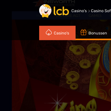
Casino's
Casino So
Casino's
Bonussen