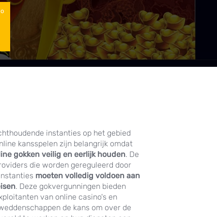
no
s
chthoudende instanties op het gebied
nline kansspelen zijn belangrijk omdat
line gokken veilig en eerlijk houden
. De
roviders die worden gereguleerd door
instanties
moeten volledig voldoen aan
isen
. Deze gokvergunningen bieden
xploitanten van online casino's en
weddenschappen de kans om over de