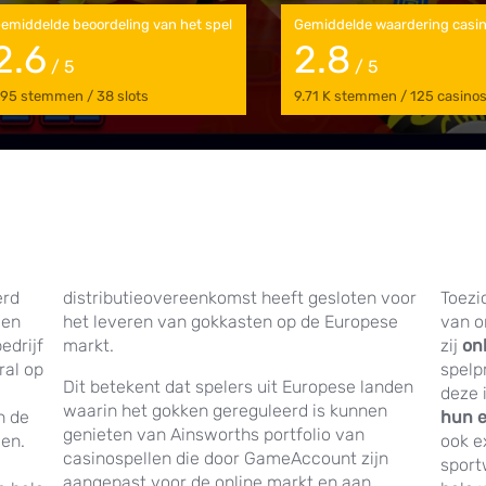
emiddelde beoordeling van het spel
Gemiddelde waardering casi
2.6
2.8
/ 5
/ 5
95 stemmen / 38 slots
9.71 K stemmen / 125 casino
erd
distributieovereenkomst heeft gesloten voor
Toezi
een
het leveren van gokkasten op de Europese
van o
edrijf
markt.
zij
on
ral op
spelp
Dit betekent dat spelers uit Europese landen
deze 
waarin het gokken gereguleerd is kunnen
n de
hun e
genieten van Ainsworths portfolio van
den.
ook e
casinospellen die door GameAccount zijn
sport
aangepast voor de online markt en aan