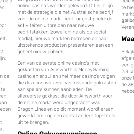
e hele
hele 
online casino’s worden geleverd. Dit is in lijn
 en
te bi
met de strategie die het Australische bedrijf
mark
voor de online markt heeft uitgestippeld: de
gelic
oor
activiteiten uitbreiden naar nieuwe
Veren
r
bedrijfstakken (zowel online als op social
Waa
elt,
media), nieuwe markten betreden en haar
uitstekende producten presenteren aan een
32
geheel nieuw publiek.
Bekijk
jn.
afgel
Een van de eerste online casino’s met
een g
gokkasten van Ainsworth is MoneyGaming
2.8 u
an de
casino en er zullen snel meer casino’s volgen
onze 
ft
die deze innovatieve, verfrissende gokkasten
de 38
 te
aan spelers kunnen aanbieden. De
hebbe
een
allereerste gokkast die door Ainsworth voor
 van
de online markt werd uitgebracht was
leden
Dragon Lines en op dit moment wordt eraan
gewerkt om nog een aantal andere top-titels
t
uit te brengen.
at
Online Gokvergunningen