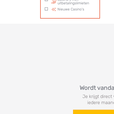
uitbetalingslimieten
Nieuwe Casino's
Wordt vanda
Je krijgt direc
iedere maand