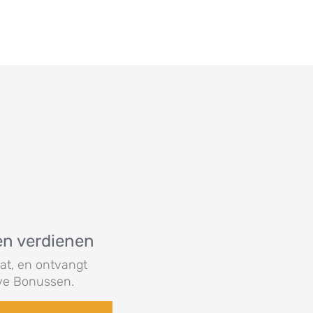
en verdienen
hat, en ontvangt
eve Bonussen.