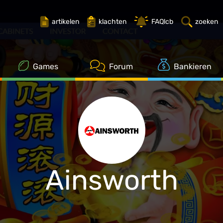
ftware
Ainsworth
artikelen
klachten
FAQlcb
zoeken
Games
Forum
Bankieren
Ainsworth