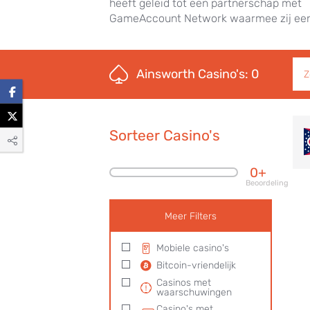
heeft geleid tot een partnerschap met
GameAccount Network waarmee zij ee
Zo
Ainsworth Casino's:
0
Sorteer Casino's
0+
Beoordeling
Meer Filters
Mobiele casino's
Bitcoin-vriendelijk
Casinos met
waarschuwingen
Casino's met