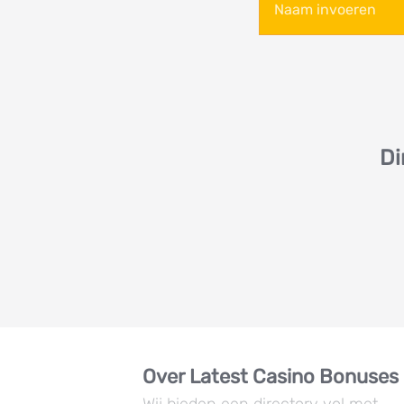
Di
Over Latest Casino Bonuses