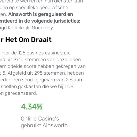
wereld te werken en hun diensten aan
eden op specifieke geografische
ten.
Ainsworth is gereguleerd en
entieerd in de volgende jurisdicties:
igd Koninkrijk, Guernsey.
r Het Om Draait
 hier de 125 casinos casino's die
eid uit 9710 stemmen van onze leden
emiddelde score hebben gekregen van
it 5. Afgeleid uit 295 stemmen, hebben
leden een score gegeven van 2.6 aan
 spellen gokkasten die we bij LCB
n gerecenseerd.
4.34%
Online Casino's
gebruikt Ainsworth