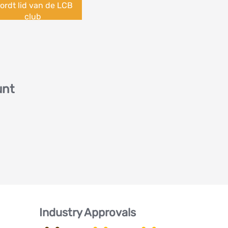
ordt lid van de LCB
club
unt
Industry Approvals