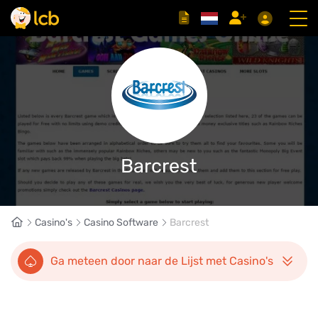
Barcrest
Casino's
Casino Software
Barcrest
Ga meteen door naar de Lijst met Casino's