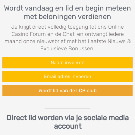
Wordt vandaag en lid en begin meteen
met beloningen verdienen
Je krijgt direct volledig toegang tot ons Online
Casino Forum en de Chat, en ontvangt iedere
maand onze nieuwsbrief met het Laatste Nieuws &
Exclusieve Bonussen.
Wordt lid van de LCB club
Direct lid worden via je sociale media
account