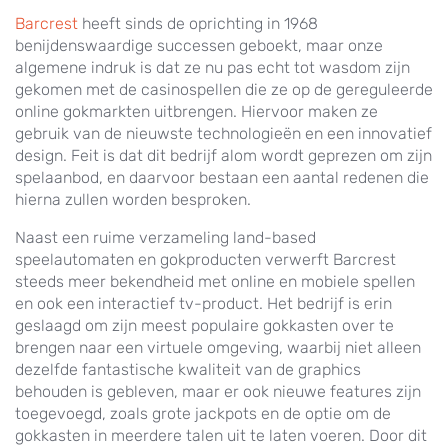
Barcrest
heeft sinds de oprichting in 1968
benijdenswaardige successen geboekt, maar onze
algemene indruk is dat ze nu pas echt tot wasdom zijn
gekomen met de casinospellen die ze op de gereguleerde
online gokmarkten uitbrengen. Hiervoor maken ze
gebruik van de nieuwste technologieën en een innovatief
design. Feit is dat dit bedrijf alom wordt geprezen om zijn
spelaanbod, en daarvoor bestaan een aantal redenen die
hierna zullen worden besproken.
Naast een ruime verzameling land-based
speelautomaten en gokproducten verwerft Barcrest
steeds meer bekendheid met online en mobiele spellen
en ook een interactief tv-product. Het bedrijf is erin
geslaagd om zijn meest populaire gokkasten over te
brengen naar een virtuele omgeving, waarbij niet alleen
dezelfde fantastische kwaliteit van de graphics
behouden is gebleven, maar er ook nieuwe features zijn
toegevoegd, zoals grote jackpots en de optie om de
gokkasten in meerdere talen uit te laten voeren. Door dit