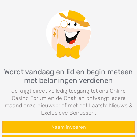
Wordt vandaag en lid en begin meteen
met beloningen verdienen
Je krijgt direct volledig toegang tot ons Online
Casino Forum en de Chat, en ontvangt iedere
maand onze nieuwsbrief met het Laatste Nieuws &
Exclusieve Bonussen.