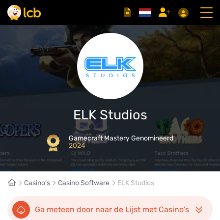
ELK Studios
Gamecraft Mastery Genomineerd
2024
Casino's
Casino Software
ELK Studios
Ga meteen door naar de Lijst met Casino's