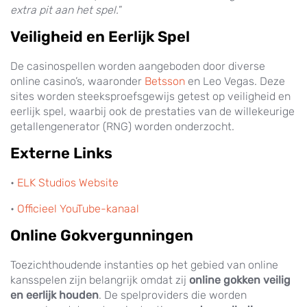
extra pit aan het spel.
”
Veiligheid en Eerlijk Spel
De casinospellen worden aangeboden door diverse
online casino’s, waaronder
Betsson
en Leo Vegas. Deze
sites worden steeksproefsgewijs getest op veiligheid en
eerlijk spel, waarbij ook de prestaties van de willekeurige
getallengenerator (RNG) worden onderzocht.
Externe Links
•
ELK Studios Website
•
Officieel YouTube-kanaal
Online Gokvergunningen
Toezichthoudende instanties op het gebied van online
kansspelen zijn belangrijk omdat zij
online gokken veilig
en eerlijk houden
. De spelproviders die worden