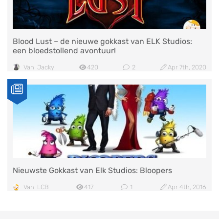
Blood Lust – de nieuwe gokkast van ELK Studios:
een bloedstollend avontuur!
Van
Jacky
420
2
Apr 7th, 2020
Nieuwste Gokkast van Elk Studios: Bloopers
Van
LCB
417
1
Apr 4th, 2016