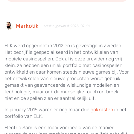
Markotik
Laatst bijgewerkt 2025-02-21
ELK werd opgericht in 2012 en is gevestigd in Zweden.
Het bedrijf is gespecialiseerd in het ontwikkelen van
mobiele casinospellen. Ook al is deze provider nog vrij
klein, ze hebben een uniek portfolio met casinospellen
ontwikkeld en daar komen steeds nieuwe games bij. Voor
het ontwikkelen van nieuwe producten wordt gebruik
gemaakt van geavanceerde wiskundige modellen en
technologie, maar ook de menselijke touch ontbreekt
niet en de spellen zien er aantrekkelijk uit.
In january 2015 waren er nog maar drie
gokkasten
in het
portfolio van ELK.
Electric Sam is een mooi voorbeeld van de manier