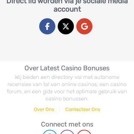
Direct lid worden via je sociale media
account
Over Latest Casino Bonuses
Wij bieden een directory vol met autonome
recensies van tal van online casinos, een casino
forum, en een gids voor het optimale gebruik van
casino bonussen.
Over Ons
Contacteer Ons
Connect met ons