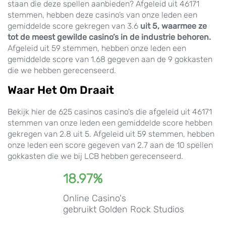
staan die deze spellen aanbieden? Afgeleid uit 46171
stemmen, hebben deze casino’s van onze leden een
gemiddelde score gekregen van 3.6
uit 5, waarmee ze
tot de meest gewilde casino’s in de industrie behoren.
Afgeleid uit 59 stemmen, hebben onze leden een
gemiddelde score van 1.68 gegeven aan de 9 gokkasten
die we hebben gerecenseerd.
Waar Het Om Draait
Bekijk hier de 625 casinos casino's die afgeleid uit 46171
stemmen van onze leden een gemiddelde score hebben
gekregen van 2.8 uit 5. Afgeleid uit 59 stemmen, hebben
onze leden een score gegeven van 2.7 aan de 10 spellen
gokkasten die we bij LCB hebben gerecenseerd.
18.97%
Online Casino's
gebruikt Golden Rock Studios