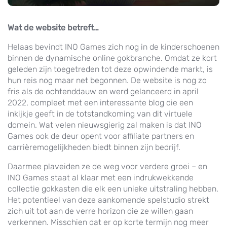
Wat de website betreft…
Helaas bevindt INO Games zich nog in de kinderschoenen
binnen de dynamische online gokbranche. Omdat ze kort
geleden zijn toegetreden tot deze opwindende markt, is
hun reis nog maar net begonnen. De website is nog zo
fris als de ochtenddauw en werd gelanceerd in april
2022, compleet met een interessante blog die een
inkijkje geeft in de totstandkoming van dit virtuele
domein. Wat velen nieuwsgierig zal maken is dat INO
Games ook de deur opent voor affiliate partners en
carrièremogelijkheden biedt binnen zijn bedrijf.
Daarmee plaveiden ze de weg voor verdere groei – en
INO Games staat al klaar met een indrukwekkende
collectie gokkasten die elk een unieke uitstraling hebben.
Het potentieel van deze aankomende spelstudio strekt
zich uit tot aan de verre horizon die ze willen gaan
verkennen. Misschien dat er op korte termijn nog meer