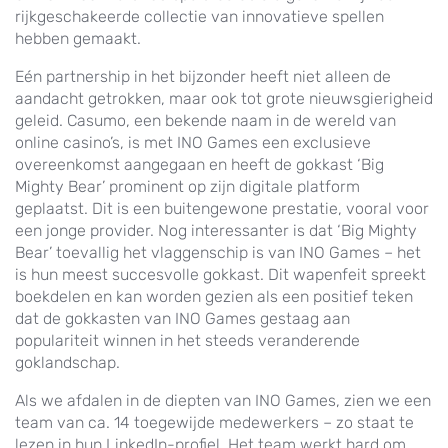
rijkgeschakeerde collectie van innovatieve spellen
hebben gemaakt.
Eén partnership in het bijzonder heeft niet alleen de
aandacht getrokken, maar ook tot grote nieuwsgierigheid
geleid. Casumo, een bekende naam in de wereld van
online casino’s, is met INO Games een exclusieve
overeenkomst aangegaan en heeft de gokkast ‘Big
Mighty Bear’ prominent op zijn digitale platform
geplaatst. Dit is een buitengewone prestatie, vooral voor
een jonge provider. Nog interessanter is dat ‘Big Mighty
Bear’ toevallig het vlaggenschip is van INO Games – het
is hun meest succesvolle gokkast. Dit wapenfeit spreekt
boekdelen en kan worden gezien als een positief teken
dat de gokkasten van INO Games gestaag aan
populariteit winnen in het steeds veranderende
goklandschap.
Als we afdalen in de diepten van INO Games, zien we een
team van ca. 14 toegewijde medewerkers – zo staat te
lezen in hun LinkedIn-profiel. Het team werkt hard om