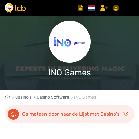
INO Games
Casino's
Casino Software
INO Games
Ga meteen door naar de Lijst met Casino's