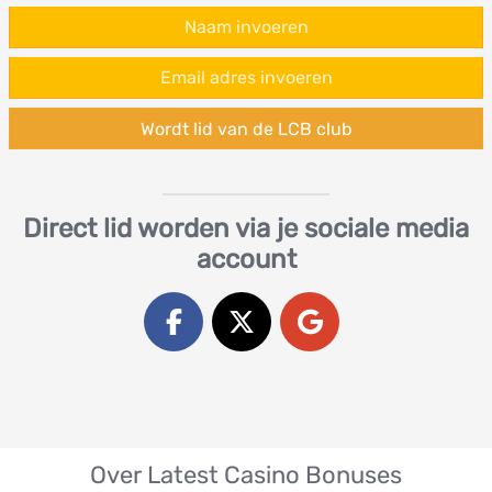
Wordt lid van de LCB club
Direct lid worden via je sociale media
account
Over Latest Casino Bonuses