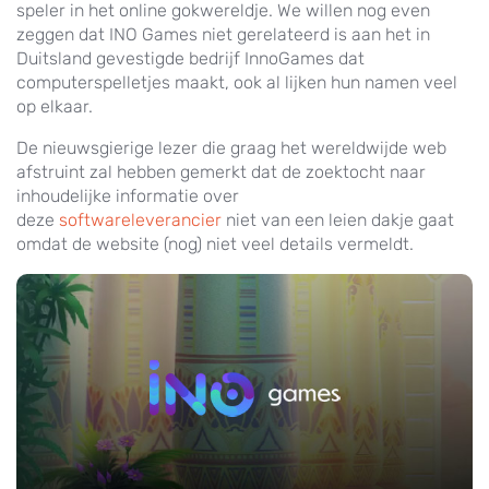
speler in het online gokwereldje. We willen nog even
zeggen dat INO Games niet gerelateerd is aan het in
Duitsland gevestigde bedrijf InnoGames dat
computerspelletjes maakt, ook al lijken hun namen veel
op elkaar.
De nieuwsgierige lezer die graag het wereldwijde web
afstruint zal hebben gemerkt dat de zoektocht naar
inhoudelijke informatie over
deze
softwareleverancier
niet van een leien dakje gaat
omdat de website (nog) niet veel details vermeldt.