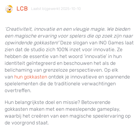
LCB
Laatst bijgewerkt 2025-10-10
‘Creativiteit, innovatie en een vleugje magie. We bieden
een magische ervaring voor spelers die op zoek zijn naar
opwindende gokkasten!’
Deze slogan van INO Games laat
zien dat de studio zich 100% inzet voor innovatie. Ze
hebben de essentie van het woord ‘innovatie’ in hun
identiteit geïntegreerd en beschouwen het als de
belichaming van grenzeloze perspectieven. Op elk
van
hun gokkasten
ontdek je innovatieve en spannende
spelelementen die de traditionele verwachtingen
overtreffen.
Hun belangrijkste doel en missie? Betoverende
gokkasten maken met een meeslepende gameplay,
waarbij het creëren van een magische speelervaring op
de voorgrond staat.