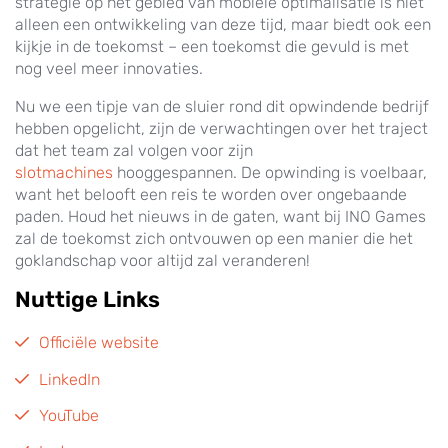
strategie op het gebied van mobiele optimalisatie is niet
alleen een ontwikkeling van deze tijd, maar biedt ook een
kijkje in de toekomst – een toekomst die gevuld is met
nog veel meer innovaties.
Nu we een tipje van de sluier rond dit opwindende bedrijf
hebben opgelicht, zijn de verwachtingen over het traject
dat het team zal volgen voor zijn
slotmachines
hooggespannen. De opwinding is voelbaar,
want het belooft een reis te worden over ongebaande
paden. Houd het nieuws in de gaten, want bij INO Games
zal de toekomst zich ontvouwen op een manier die het
goklandschap voor altijd zal veranderen!
Nuttige Links
Officiële website
LinkedIn
YouTube