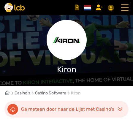
Kiron
Casino's
Casino Software
Kiron
Ga meteen door naar de Lijst met Casino's