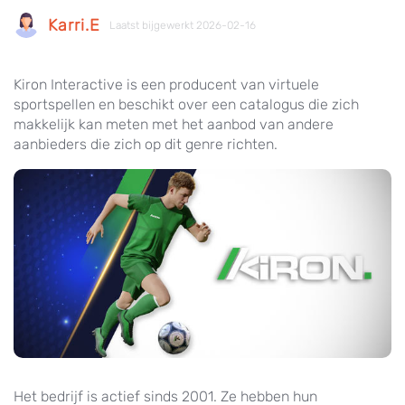
Karri.E
Laatst bijgewerkt 2026-02-16
Kiron Interactive is een producent van virtuele
sportspellen en beschikt over een catalogus die zich
makkelijk kan meten met het aanbod van andere
aanbieders die zich op dit genre richten.
Het bedrijf is actief sinds 2001. Ze hebben hun