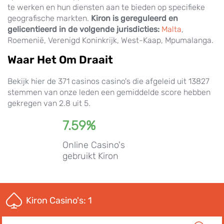
te werken en hun diensten aan te bieden op specifieke
geografische markten.
Kiron is gereguleerd en
gelicentieerd in de volgende jurisdicties:
Malta
,
Roemenië, Verenigd Koninkrijk, West-Kaap, Mpumalanga.
Waar Het Om Draait
Bekijk hier de 371 casinos casino's die afgeleid uit 13827
stemmen van onze leden een gemiddelde score hebben
gekregen van 2.8 uit 5.
7.59%
Online Casino's
gebruikt Kiron
Kiron Casino's:
1
Zoeken