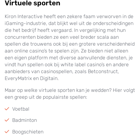
Virtuele sporten
Kiron Interactive heeft een zekere faam verworven in de
iGaming-industrie, dat blijkt wel uit de onderscheidingen
die het bedrijf heeft vergaard. In vergelijking met hun
concurrenten bieden ze een veel breder scala aan
spellen die trouwens ook bij een grotere verscheidenheid
aan online casino’s te spelen zijn. Ze bieden niet alleen
een eigen platform met diverse aanvullende diensten, je
vindt hun spellen ook bij white label casino’s en andere
aanbieders van casinospellen, zoals Betconstruct,
EveryMatrix en Digitain.
Maar op welke virtuele sporten kan je wedden? Hier volgt
een greep uit de populairste spellen:
Voetbal
Badminton
Boogschieten