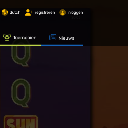
dutch
registreren
inloggen
Toernooien
Nieuws