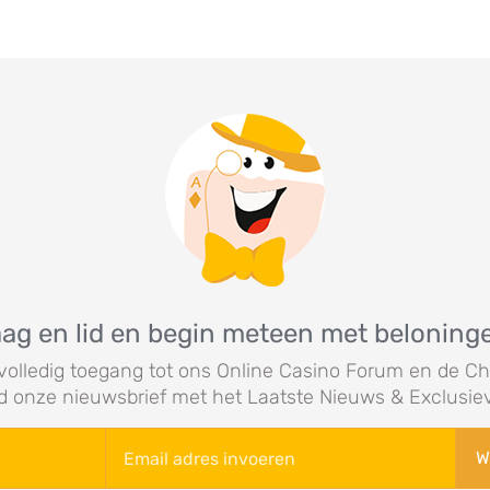
ag en lid en begin meteen met beloning
t volledig toegang tot ons Online Casino Forum en de C
 onze nieuwsbrief met het Laatste Nieuws & Exclusi
W