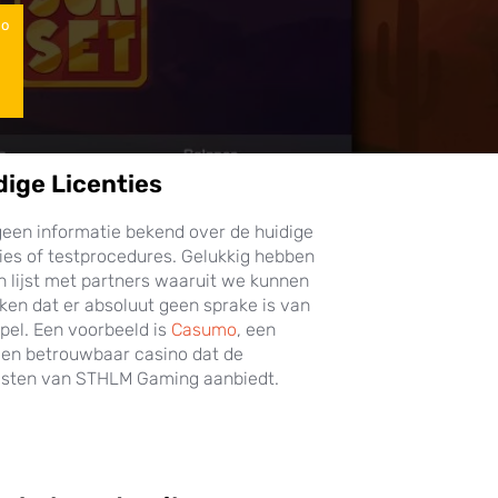
no
dige Licenties
 geen informatie bekend over de huidige
ties of testprocedures. Gelukkig hebben
n lijst met partners waaruit we kunnen
en dat er absoluut geen sprake is van
spel. Een voorbeeld is
Casumo
, een
 en betrouwbaar casino dat de
sten van STHLM Gaming aanbiedt.