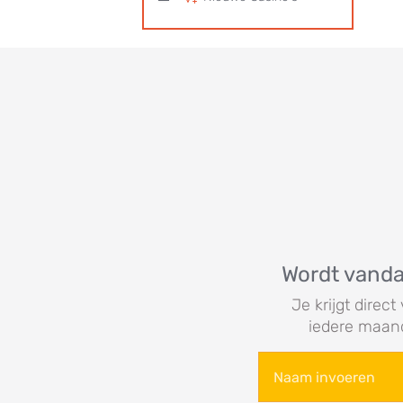
Wordt vanda
Je krijgt direc
iedere maand