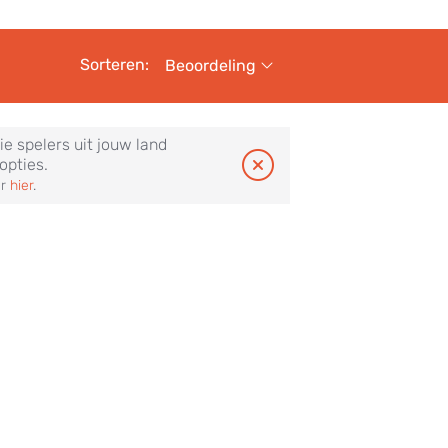
Sorteren:
Beoordeling
ie spelers uit jouw land
opties.
ar
hier
.