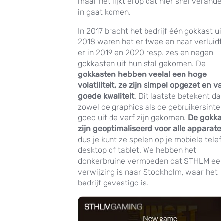
maar het lijkt erop dat hier snel verand
in gaat komen.
In 2017 bracht het bedrijf één gokkast uit
2018 waren het er twee en naar verluidt
er in 2019 en 2020 resp. zes en negen
gokkasten uit hun stal gekomen. De
gokkasten hebben veelal een hoge
volatiliteit, ze zijn simpel opgezet en v
goede kwaliteit
. Dit laatste betekent da
zowel de graphics als de gebruikersint
goed uit de verf zijn gekomen.
De gokk
zijn geoptimaliseerd voor alle apparat
dus je kunt ze spelen op je mobiele tele
desktop of tablet. We hebben het
donkerbruine vermoeden dat STHLM ee
verwijzing is naar Stockholm, waar het
bedrijf gevestigd is.