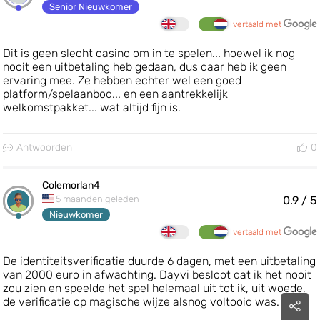
Senior Nieuwkomer
vertaald met
Dit is geen slecht casino om in te spelen... hoewel ik nog
nooit een uitbetaling heb gedaan, dus daar heb ik geen
ervaring mee. Ze hebben echter wel een goed
platform/spelaanbod... en een aantrekkelijk
welkomstpakket... wat altijd fijn is.
Antwoorden
0
Colemorlan4
5 maanden geleden
0.9
/ 5
Nieuwkomer
vertaald met
De identiteitsverificatie duurde 6 dagen, met een uitbetaling
van 2000 euro in afwachting. Dayvi besloot dat ik het nooit
zou zien en speelde het spel helemaal uit tot ik, uit woede,
de verificatie op magische wijze alsnog voltooid was.