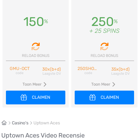
150
250
%
%
+ 25 SPINS
RELOAD BONUS
RELOAD BONUS
GMU-OCT
250SHOWTIME
30x(b+d)
35x(b+d)
code
code
Laagste DV
Laagste DV
Toon Meer
Toon Meer
CLAIMEN
CLAIMEN
Casino's
Uptown Aces
Uptown Aces Video Recensie