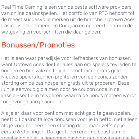
Real Time Gaming is een van de beste software providers
van online casinospellen. Het portfolio van RTG behoort tot
de meest succesvolle merken uit de branche. Uptown Aces
Casino is gelicentieerd in Curaçao en opereert conform de
wetgeving en voorschriften die daar gelden.
Bonussen/Promoties
Het is een waar paradijsje voor liefhebbers van bonussen,
want Uptown Aces doet er alles aan om spelers tevreden te
houden en hun zakken te vullen met extra gratis geld.
Nieuwe spelers kunnen profiteren van een bonus zonder
storting om de casinospellen gratis uit te proberen. Deze
kun je eenvoudig claimen door de coupon code in de
kassier-sectie in te voeren, waarna de bonus meteen wordt
toegevoegd aan je account.
Als je er klaar voor bent om met echt geld te gaan spelen,
heeft dit casino talloze bonussen voor je in petto: niet alleen
als je voor het eerst een storting doet, maar zelfs op je
eerste 6 stortingen. Dat geeft een enorme boost aan je
speelsaldo en er is geen max cashout aan de winsten die je