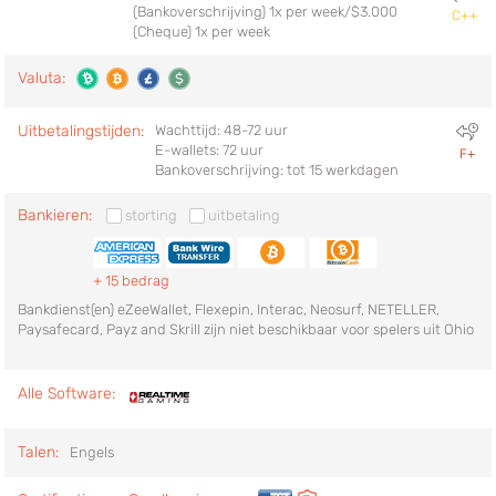
(Bankoverschrijving) 1x per week/$3.000
C++
(Cheque) 1x per week
Valuta:
Uitbetalingstijden:
Wachttijd: 48-72 uur
E-wallets: 72 uur
F+
Bankoverschrijving: tot 15 werkdagen
Bankieren:
storting
uitbetaling
+ 15 bedrag
Bankdienst(en) eZeeWallet, Flexepin, Interac, Neosurf, NETELLER,
Paysafecard, Payz and Skrill zijn niet beschikbaar voor spelers uit Ohio
Alle Software:
Talen:
Engels