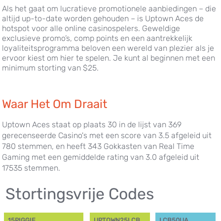
Als het gaat om lucratieve promotionele aanbiedingen – die
altijd up-to-date worden gehouden – is Uptown Aces de
hotspot voor alle online casinospelers. Geweldige
exclusieve promo’s, comp points en een aantrekkelijk
loyaliteitsprogramma beloven een wereld van plezier als je
ervoor kiest om hier te spelen. Je kunt al beginnen met een
minimum storting van $25.
Waar Het Om Draait
Uptown Aces staat op plaats 30 in de lijst van 369
gerecenseerde Casino's met een score van 3.5 afgeleid uit
780 stemmen, en heeft 343 Gokkasten van Real Time
Gaming met een gemiddelde rating van 3.0 afgeleid uit
17535 stemmen.
Stortingsvrije Codes
15PIGGIE
UPTOWN25LCB
LCB50UA