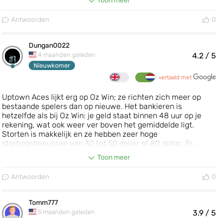
Toon meer
Antwoorden
0
Dungan0022
4 maanden geleden
4.2
/ 5
Nieuwkomer
vertaald met
Uptown Aces lijkt erg op Oz Win; ze richten zich meer op
bestaande spelers dan op nieuwe. Het bankieren is
hetzelfde als bij Oz Win: je geld staat binnen 48 uur op je
rekening, wat ook weer ver boven het gemiddelde ligt.
Storten is makkelijk en ze hebben zeer hoge
stortingsbonussen van 30 tot 50 dollar of 80 dollar. Er...
Toon meer
Antwoorden
0
Tomm777
5 maanden geleden
3.9
/ 5