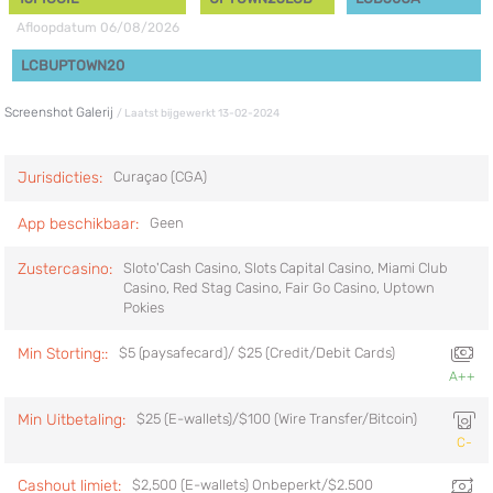
Afloopdatum 06/08/2026
LCBUPTOWN20
Screenshot Galerij
/ Laatst bijgewerkt 13-02-2024
Jurisdicties:
Curaçao (CGA)
App beschikbaar:
Geen
Zustercasino:
Sloto'Cash Casino
,
Slots Capital Casino
,
Miami Club
Casino
,
Red Stag Casino
,
Fair Go Casino
,
Uptown
Pokies
Min Storting::
$5 (paysafecard)/ $25 (Credit/Debit Cards)
A++
Min Uitbetaling:
$25 (E-wallets)/$100 (Wire Transfer/Bitcoin)
C-
Cashout limiet:
$2,500 (E-wallets) Onbeperkt/$2.500