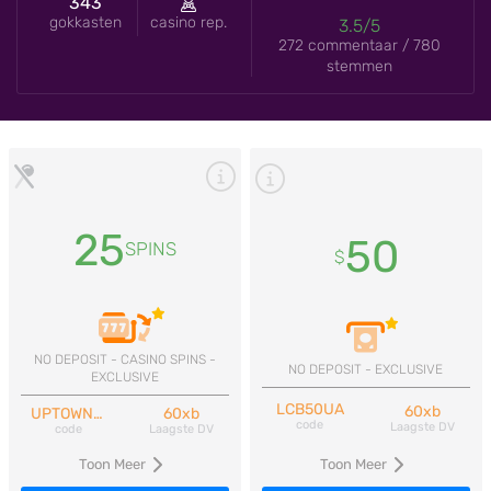
343
gokkasten
casino rep.
3.5
/5
272 commentaar / 780
stemmen
Meer informatie
Meer informatie
25
50
SPINS
$
NO DEPOSIT - CASINO SPINS -
NO DEPOSIT - EXCLUSIVE
EXCLUSIVE
LCB50UA
60xb
UPTOWN25LCB
60xb
code
Laagste DV
code
Laagste DV
Toon Meer
Toon Meer