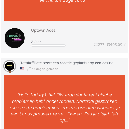
een handmatige contr..."
Uptown Aces
3.5
/ 5
277
105.09 K
TotalAffiliate
heeft een reactie geplaatst op een casino
17 dagen geleden
"Hallo tathey1, het lijkt erop dat je technische
problemen hebt ondervonden. Normaal gesproken
zou de site probleemloos moeten werken wanneer je
een bonus probeert te verzilveren. Zou je alsjeblieft
op..."