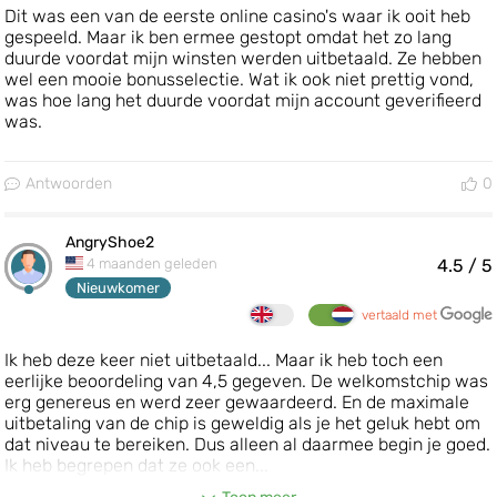
Dit was een van de eerste online casino's waar ik ooit heb
gespeeld. Maar ik ben ermee gestopt omdat het zo lang
duurde voordat mijn winsten werden uitbetaald. Ze hebben
wel een mooie bonusselectie. Wat ik ook niet prettig vond,
was hoe lang het duurde voordat mijn account geverifieerd
was.
Antwoorden
0
AngryShoe2
4 maanden geleden
4.5
/ 5
Nieuwkomer
vertaald met
Ik heb deze keer niet uitbetaald... Maar ik heb toch een
eerlijke beoordeling van 4,5 gegeven. De welkomstchip was
erg genereus en werd zeer gewaardeerd. En de maximale
uitbetaling van de chip is geweldig als je het geluk hebt om
dat niveau te bereiken. Dus alleen al daarmee begin je goed.
Ik heb begrepen dat ze ook een...