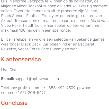
Er zijn enorme Jackpots te winnen op de gokkasten, de
Major en Minor Jackpot kunnen op ieder willekeurig moment
vallen. Favoriete games om uit te proberen zijn Vulcan,
Shark School, Football Frenzy en de reeks gokkasten van
Aztec’s Treasure, om er maar een paar te noemen. Als je van
Video Poker houdt, kun je hier spelen op een variant met
maximaal 100 handen in één spelronde.
Bij de Tafelspellen vind je een selectie van bekende games,
waaronder Black Jack, Caribbean Poker en Baccarat,
Roulette, Vegas Three Card Rummy en War.
Klantenservice
Live Chat
E-mail:
support@uptownaces.eu
Telefoon: gratis nummer: 1 888-492-9309, gewoon
nummer: 1 657-208-5477
Conclusie