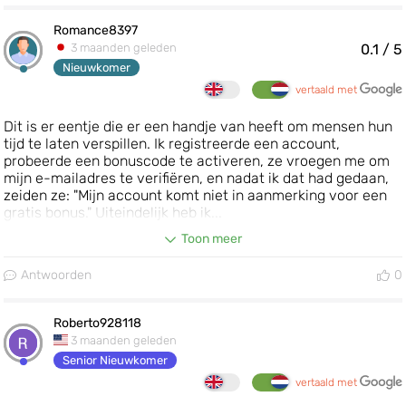
Romance8397
3 maanden geleden
0.1
/ 5
Nieuwkomer
vertaald met
Dit is er eentje die er een handje van heeft om mensen hun
tijd te laten verspillen. Ik registreerde een account,
probeerde een bonuscode te activeren, ze vroegen me om
mijn e-mailadres te verifiëren, en nadat ik dat had gedaan,
zeiden ze: "Mijn account komt niet in aanmerking voor een
gratis bonus." Uiteindelijk heb ik...
Toon meer
Antwoorden
0
Roberto928118
3 maanden geleden
Senior Nieuwkomer
vertaald met