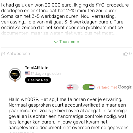
Ik had geluk en won 20.000 euro. Ik ging de KYC-procedure
doorlopen en er stond dat het 2-10 minuten zou duren.
Soms kan het 3-5 werkdagen duren. Nou, verrassing,
verrassing... die van mij gaat 3-5 werkdagen duren. Pure
onzin! Ze zeiden dat het komt door een probleem met de
documenten, maar ze weten niet wat, dus het moet...
Toon meer
Antwoorden
0
TotalAffiliate
17 dagen geleden
Casino Rep
vertaald met
Hallo wh0079, Het spijt me te horen over je ervaring.
Normaal gesproken duurt accountverificatie maar een
paar minuten, zoals je hierboven al aangaf. In sommige
gevallen is echter een handmatige controle nodig, wat
iets langer kan duren. In jouw geval kwam het
aangeleverde document niet overeen met de gegevens