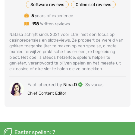
Software reviews
Online slot reviews
5
years of experience
198
Written reviews
Natasa schrijft sinds 2021 voor LCB, met een focus op
casinorecensies en slotreviews. Ze probeert de wereld van
gokken toegankelijker te maken op een speelse, directe
manier, terwijl ze praktische tips en eerlijke begeleiding
biedt. Het doel is steeds hetzelfde: spelers helpen te
genieten, verantwoord te blijven spelen en het meeste uit
elk casino of elke slot te halen die ze ontdekken.
Fact-checked by
Nina.D
Sylvanas
Chief Content Editor
Easter spellen:
7