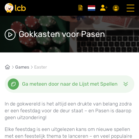
Gokkasten voor Pasen
Games
Easter
Ga meteen door naar de Lijst met Spellen
In de gokwereld is het altijd een drukte van belang zodra
er een feestdag voor de deur staat – en Pasen is daarop
geen uitzondering!
Elke feestdag is een uitgelezen kans om nieuwe spellen
met een feestelijk thema te lanceren – en veel populaire