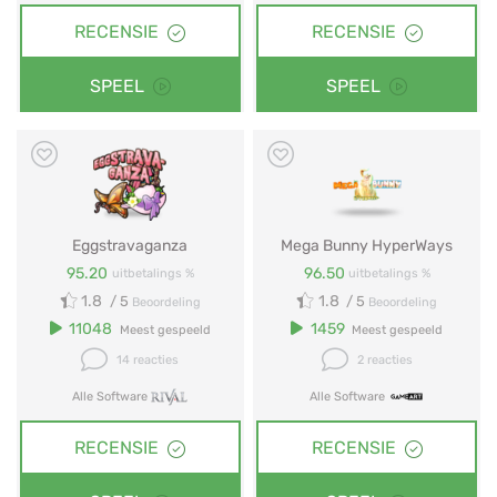
RECENSIE
RECENSIE
SPEEL
SPEEL
Eggstravaganza
Mega Bunny HyperWays
95.20
96.50
uitbetalings %
uitbetalings %
1.8
1.8
/ 5
/ 5
Beoordeling
Beoordeling
11048
1459
Meest gespeeld
Meest gespeeld
14 reacties
2 reacties
Alle Software
Alle Software
RECENSIE
RECENSIE