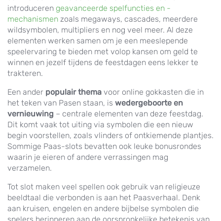
introduceren
geavanceerde spelfuncties en -
mechanismen
zoals megaways, cascades, meerdere
wildsymbolen, multipliers en nog veel meer. Al deze
elementen werken samen om je een meeslepende
speelervaring te bieden met volop kansen om geld te
winnen en jezelf tijdens de feestdagen eens lekker te
trakteren.
Een ander
populair thema
voor online gokkasten die in
het teken van Pasen staan, is
wedergeboorte en
vernieuwing
– centrale elementen van deze feestdag.
Dit komt vaak tot uiting via symbolen die een nieuw
begin voorstellen, zoals vlinders of ontkiemende plantjes.
Sommige Paas-slots bevatten ook leuke bonusrondes
waarin je eieren of andere verrassingen mag
verzamelen.
Tot slot maken veel spellen ook gebruik van religieuze
beeldtaal die verbonden is aan het Paasverhaal. Denk
aan kruisen, engelen en andere bijbelse symbolen die
spelers herinneren aan de oorspronkelijke betekenis van