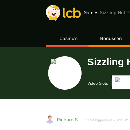
Games
Sizzling Hot 
Casino's
Bonussen
Sizzling
Video Slots
Richard.S
Laatst bijgewerkt 2022-02