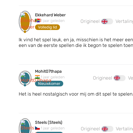
Ekkehard Weber
1 jaar geleden
Origineel
Vertalin
Volledig lid
Ik vind het spel leuk, en ja, misschien is het meer een
een van de eerste spellen die ik begon te spelen toen
Mohit07thapa
1 jaar geleden
Origineel
Ve
Nieuwkomer
Het is heel nostalgisch voor mij om dit spel te spelen
Steels (Steels)
1 jaar geleden
Origineel
Vertalin