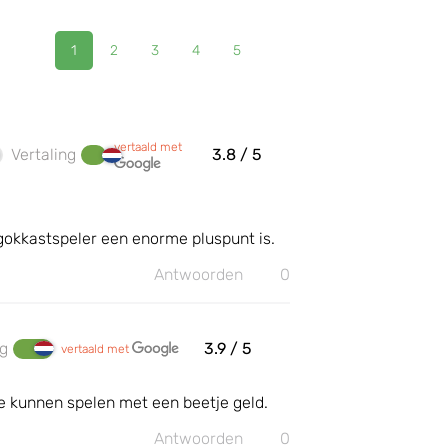
1
2
3
4
5
vertaald met
Vertaling
3.8
/ 5
 gokkastspeler een enorme pluspunt is.
Antwoorden
0
ng
3.9
/ 5
vertaald met
mee kunnen spelen met een beetje geld.
Antwoorden
0