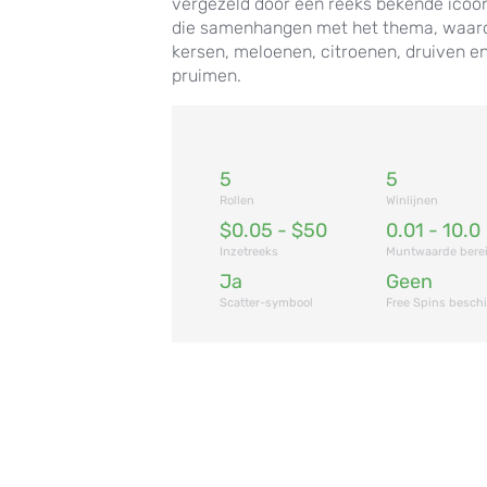
vergezeld door een reeks bekende icoo
die samenhangen met het thema, waar
kersen, meloenen, citroenen, druiven e
pruimen.
5
5
Rollen
Winlijnen
$0.05 - $50
0.01 - 10.0
Inzetreeks
Muntwaarde bere
Ja
Geen
Scatter-symbool
Free Spins besch