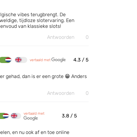
algische vibes terugbrengt. De
eldige, tijdloze slotervaring. Een
envoud van klassieke slots!
Antwoorden
0
4.3
/ 5
vertaald met
eer gehad, dan is er een grote 😁 Anders
Antwoorden
0
vertaald met
3.8
/ 5
pelen, en nu ook af en toe online