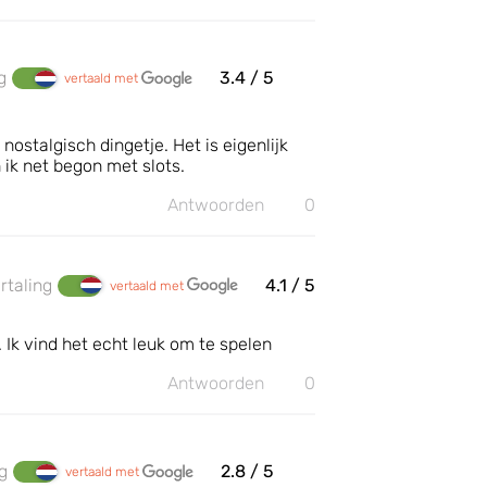
g
3.4
/ 5
vertaald met
 nostalgisch dingetje. Het is eigenlijk
 ik net begon met slots.
Antwoorden
0
rtaling
4.1
/ 5
vertaald met
. Ik vind het echt leuk om te spelen
Antwoorden
0
g
2.8
/ 5
vertaald met