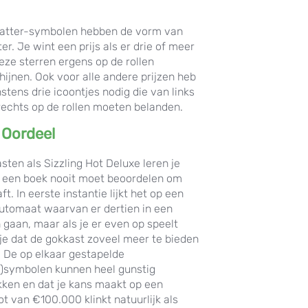
atter-symbolen hebben de vorm van
er. Je wint een prijs als er drie of meer
eze sterren ergens op de rollen
hijnen. Ook voor alle andere prijzen heb
nstens drie icoontjes nodig die van links
rechts op de rollen moeten belanden.
 Oordeel
sten als Sizzling Hot Deluxe leren je
e een boek nooit moet beoordelen om
aft. In eerste instantie lijkt het op een
automaat waarvan er dertien in een
n gaan, maar als je er even op speelt
je dat de gokkast zoveel meer te bieden
. De op elkaar gestapelde
-)symbolen kunnen heel gunstig
kken en dat je kans maakt op een
ot van €100.000 klinkt natuurlijk als