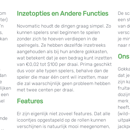
Inzetopties en Andere Functies
 om
De sc
ter)
een st
’n
Novomatic houdt de dingen graag simpel. Zo
van d
s,
kunnen spelers snel beginnen te spelen
versc
 kan
zonder zich te hoeven verdiepen in de
je mi
spelregels. Ze hebben dezelfde inzetreeks
naar 
aangehouden als bij hun andere gokkasten,
Ons
wat betekent dat je een bedrag kunt inzetten
van €0,02 tot $100 per draai. Prima geschikt
n
Gokka
dus voor alle typen spelers, behalve dan de
 dan
dat j
speler die maar één cent wil inzetten, maar
de
zijn k
die zal waarschijnlijk geen probleem hebben
lijken
fruit
met twee centen per draai.
n een
dozij
Features
sel
merk 
heeft
Er zijn eigenlijk niet zoveel features. Dat alle
(wild
ende
icoontjes opgestapeld op de rollen kunnen
uitpa
verschijnen is natuurlijk mooi meegenomen,
jackp