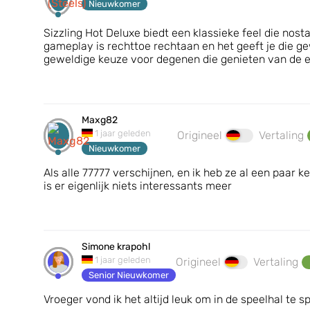
Nieuwkomer
Sizzling Hot Deluxe biedt een klassieke feel die nost
gameplay is rechttoe rechtaan en het geeft je die gew
geweldige keuze voor degenen die genieten van de e
Maxg82
1 jaar geleden
Origineel
Vertaling
Nieuwkomer
Als alle 77777 verschijnen, en ik heb ze al een paar k
is er eigenlijk niets interessants meer
Simone krapohl
1 jaar geleden
Origineel
Vertaling
Senior Nieuwkomer
Vroeger vond ik het altijd leuk om in de speelhal te s