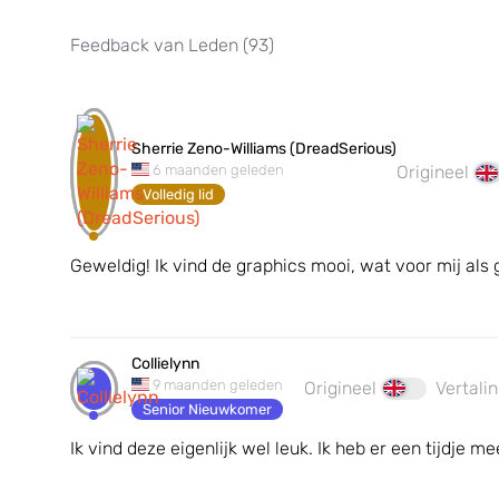
Feedback van Leden (
93
)
Sherrie Zeno-Williams (DreadSerious)
6 maanden geleden
Origineel
Volledig lid
Geweldig! Ik vind de graphics mooi, wat voor mij als
Collielynn
9 maanden geleden
Origineel
Vertali
Senior Nieuwkomer
Ik vind deze eigenlijk wel leuk. Ik heb er een tijdje 