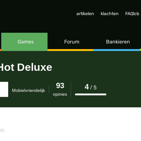
Deluxe
artikelen
klachten
FAQlcb
Games
Forum
Bankieren
 Hot Deluxe
93
4
/ 5
Mobielvriendelijk
opinies
-20