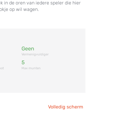
k in de oren van iedere speler die hier
okje op wil wagen.
Geen
Vermenigvuldiger
5
pot
Max munten
Volledig scherm