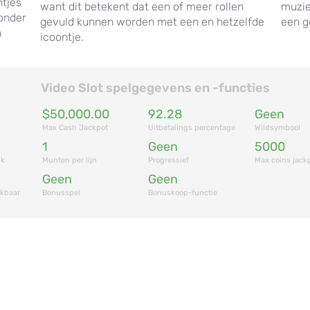
ntjes
want dit betekent dat een of meer rollen
muzie
onder
gevuld kunnen worden met een en hetzelfde
een g
n
icoontje.
Video Slot spelgegevens en -functies
$50,000.00
92.28
Geen
Max Cash Jackpot
Uitbetalings percentage
Wildsymbool
1
Geen
5000
ik
Munten per lijn
Progressief
Max coins jack
Geen
Geen
ikbaar
Bonusspel
Bonuskoop-functie