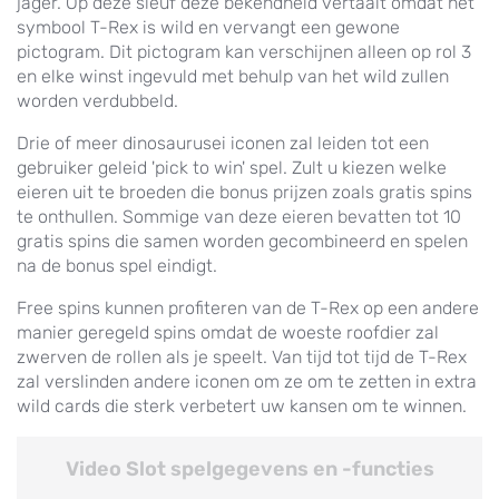
jager. Op deze sleuf deze bekendheid vertaalt omdat het
symbool T-Rex is wild en vervangt een gewone
pictogram. Dit pictogram kan verschijnen alleen op rol 3
en elke winst ingevuld met behulp van het wild zullen
worden verdubbeld.
Drie of meer dinosaurusei iconen zal leiden tot een
gebruiker geleid 'pick to win' spel. Zult u kiezen welke
eieren uit te broeden die bonus prijzen zoals gratis spins
te onthullen. Sommige van deze eieren bevatten tot 10
gratis spins die samen worden gecombineerd en spelen
na de bonus spel eindigt.
Free spins kunnen profiteren van de T-Rex op een andere
manier geregeld spins omdat de woeste roofdier zal
zwerven de rollen als je speelt. Van tijd tot tijd de T-Rex
zal verslinden andere iconen om ze om te zetten in extra
wild cards die sterk verbetert uw kansen om te winnen.
Video Slot spelgegevens en -functies