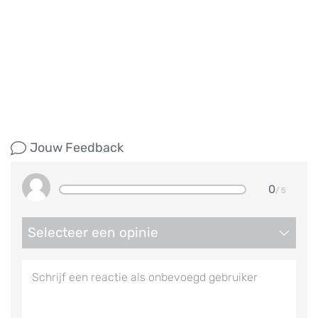
Jouw Feedback
0
/ 5
Selecteer een opinie