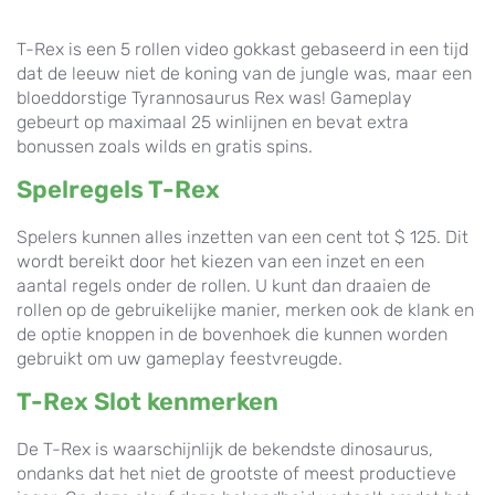
T-Rex is een 5 rollen video gokkast gebaseerd in een tijd
dat de leeuw niet de koning van de jungle was, maar een
bloeddorstige Tyrannosaurus Rex was! Gameplay
gebeurt op maximaal 25 winlijnen en bevat extra
bonussen zoals wilds en gratis spins.
Spelregels T-Rex
Spelers kunnen alles inzetten van een cent tot $ 125. Dit
wordt bereikt door het kiezen van een inzet en een
aantal regels onder de rollen. U kunt dan draaien de
rollen op de gebruikelijke manier, merken ook de klank en
de optie knoppen in de bovenhoek die kunnen worden
gebruikt om uw gameplay feestvreugde.
T-Rex Slot kenmerken
De T-Rex is waarschijnlijk de bekendste dinosaurus,
ondanks dat het niet de grootste of meest productieve