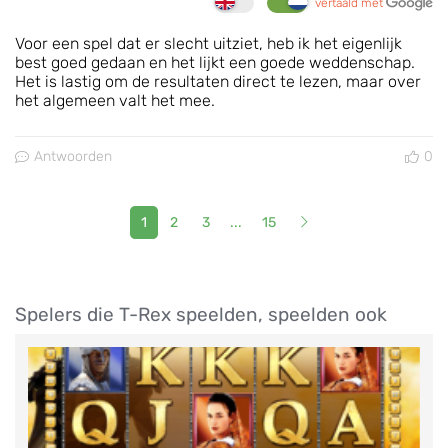
vertaald met
Voor een spel dat er slecht uitziet, heb ik het eigenlijk
best goed gedaan en het lijkt een goede weddenschap.
Het is lastig om de resultaten direct te lezen, maar over
het algemeen valt het mee.
Antwoorden
0
1
2
3
...
15
Spelers die T-Rex speelden, speelden ook