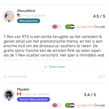
2foxy4blvd
1 maand geleden
4.5
/ 5
Nieuwkomer
vertaald met
T Rex van RTG is een echte terugblik op het verleden! Ik
geniet altijd van het prehistorische thema, en het is een
enorme kick om die dinosaurus-scatters te raken. De
gratis spins-functie kan de winsten flink op laten lopen
als de T Rex-scatter verschijnt. Het spel is inmiddels wat
gedateerd, maar het is nog steeds een...
Toon meer
Antwoorden
0
Playkim
3 maanden geleden
3.4
/ 5
Senior Nieuwkomer
vertaald met