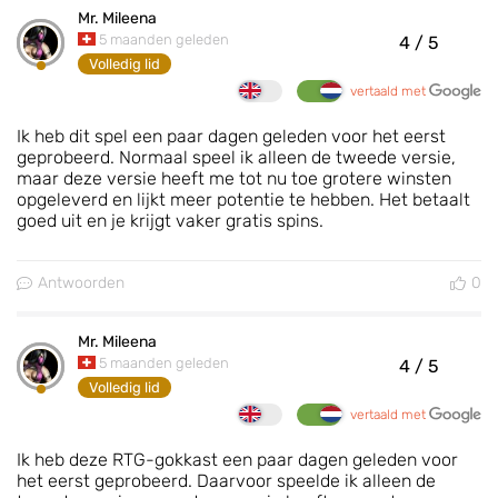
Mr. Mileena
5 maanden geleden
4
/ 5
Volledig lid
vertaald met
Ik heb dit spel een paar dagen geleden voor het eerst
geprobeerd. Normaal speel ik alleen de tweede versie,
maar deze versie heeft me tot nu toe grotere winsten
opgeleverd en lijkt meer potentie te hebben. Het betaalt
goed uit en je krijgt vaker gratis spins.
Antwoorden
0
Mr. Mileena
5 maanden geleden
4
/ 5
Volledig lid
vertaald met
Ik heb deze RTG-gokkast een paar dagen geleden voor
het eerst geprobeerd. Daarvoor speelde ik alleen de