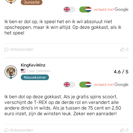
Juniorlid
vertaald met
Ik ben er dol op, ik speel het en ik wil absoluut niet
opscheppen, maar ik win altijd. Op deze gokkast, als ik
het speel
Antwoorden
0
KingKeviWinz
1 jaar geleden
4.6
/ 5
Nieuwkomer
vertaald met
Ik ben dol op deze gokkast. Als je gratis spins scoort,
verschijnt de T-REX op de derde rol en verandert alle
andere dino's in wilds. Als je tussen de 75 cent en 2,50
euro inzet, zijn de winsten leuk. Zeker een aanrader!
Antwoorden
0