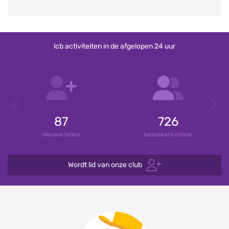
lcb activiteiten in de afgelopen 24 uur
Vorige
Vol
87
726
nieuwe leden
bezoekers online
Wordt lid van onze club