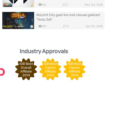
461
2
May 3rd, 2018
NoLimit City gaat live met nieuwe gokkast
‘Tesla Jolt’
395
5
Apr 7th, 2018
Industry Approvals
iGB Best
iGB Best
iGB Best
Overall
Casino
Casino
Affiliate
Affiliate
Affiliate
2014
2013
2014