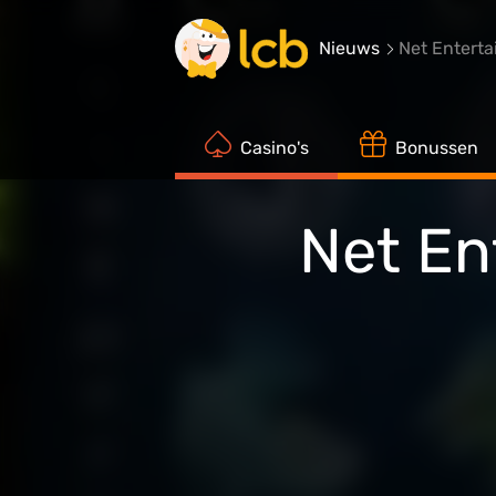
Nieuws
Net Enterta
Casino's
Bonussen
Net En