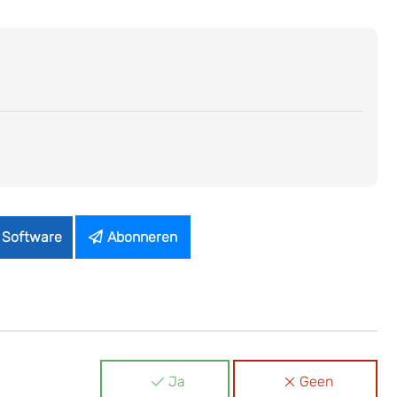
 Software
Abonneren
Ja
Geen