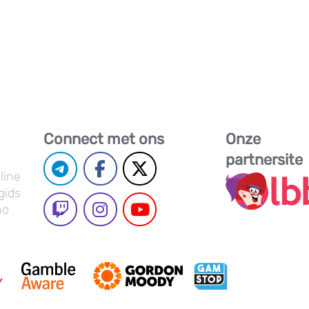
Connect met ons
Onze
partnersite
line
gids
no