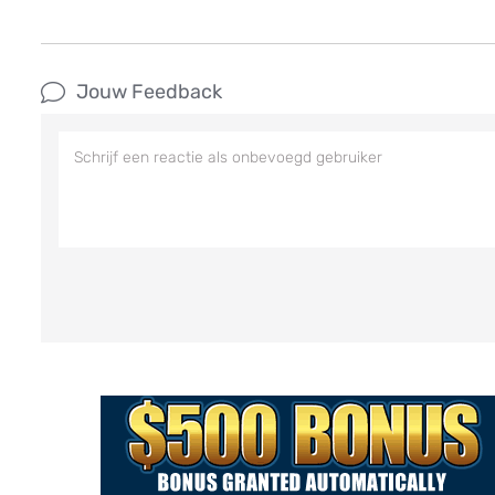
Jouw Feedback