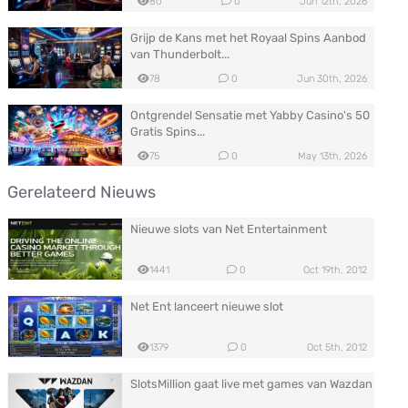
80
0
Jun 12th, 2026
Grijp de Kans met het Royaal Spins Aanbod
van Thunderbolt...
78
0
Jun 30th, 2026
Ontgrendel Sensatie met Yabby Casino's 50
Gratis Spins...
75
0
May 13th, 2026
Gerelateerd Nieuws
Nieuwe slots van Net Entertainment
1441
0
Oct 19th, 2012
Net Ent lanceert nieuwe slot
1379
0
Oct 5th, 2012
SlotsMillion gaat live met games van Wazdan