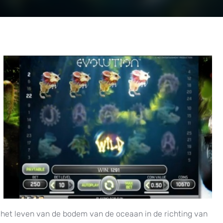
het leven van de bodem van de oceaan in de richting van