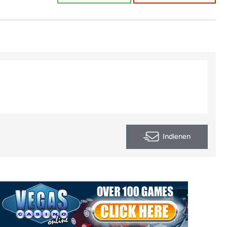
Indienen