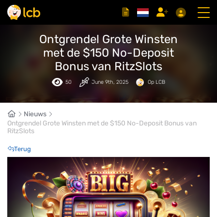
Ontgrendel Grote Winsten
met de $150 No-Deposit
Bonus van RitzSlots
50
June 9th, 2025
Op LCB
Nieuws
Ontgrendel Grote Winsten met de $150 No-Deposit Bonus van
RitzSlots
Terug