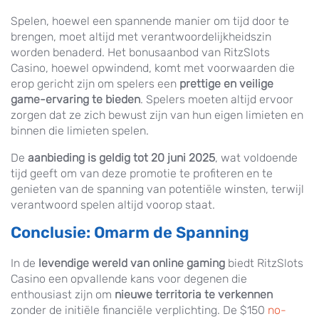
Spelen, hoewel een spannende manier om tijd door te
brengen, moet altijd met verantwoordelijkheidszin
worden benaderd. Het bonusaanbod van RitzSlots
Casino, hoewel opwindend, komt met voorwaarden die
erop gericht zijn om spelers een
prettige en veilige
game-ervaring te bieden
. Spelers moeten altijd ervoor
zorgen dat ze zich bewust zijn van hun eigen limieten en
binnen die limieten spelen.
De
aanbieding is geldig tot 20 juni 2025
, wat voldoende
tijd geeft om van deze promotie te profiteren en te
genieten van de spanning van potentiële winsten, terwijl
verantwoord spelen altijd voorop staat.
Conclusie: Omarm de Spanning
In de
levendige wereld van online gaming
biedt RitzSlots
Casino een opvallende kans voor degenen die
enthousiast zijn om
nieuwe territoria te verkennen
zonder de initiële financiële verplichting. De $150
no-