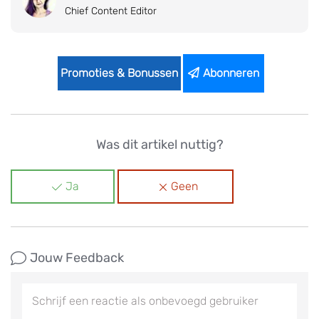
Chief Content Editor
Promoties & Bonussen
Abonneren
Was dit artikel nuttig?
Ja
Geen
Jouw Feedback