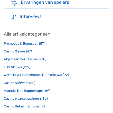
Ervaringen van spelers
Interviews
Alle artikelcategorieën
Promoties & Bonussen (571)
Casino Games (471)
Algemeen Gok Nieuws (278)
LCB Nieuws (129)
Wettelijk & Maatschappelijk Goknieuws (92)
Casino Software (80)
Maandelijkse Rapportages (69)
Casino Waarschuwingen (36)
Casino Betaalmethodes (8)