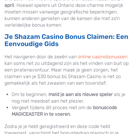
april
. Hoewel spelers uit Ontario deze charme mogelijk
moeten missen vanwege geografische beperkingen,
kunnen anderen genieten van de kansen die met zo'n
verleidelijke bonus komen.
Je Shazam Casino Bonus Claimen: Een
Eenvoudige Gids
Het navigeren door de zeeën van
online casinobonussen
kan soms net zo uitdagend zijn als het vinden van buit op
een piratenavontuur. Maar maak je geen zorgen, het
claimen van je $30 bonus bij Shazam Casino is net zo
gemakkelijk als het zwaaien van een toverstaf:
Om te beginnen,
meld je aan als nieuwe speler
als je
nog niet meedoet aan het plezier.
Vergeet tijdens dit proces niet om de
bonuscode
MAGICEASTER in te voeren
.
Zodra je je hebt geregistreerd en deze code hebt
toegepast, verschijnt het bonusbedrag magisch in je