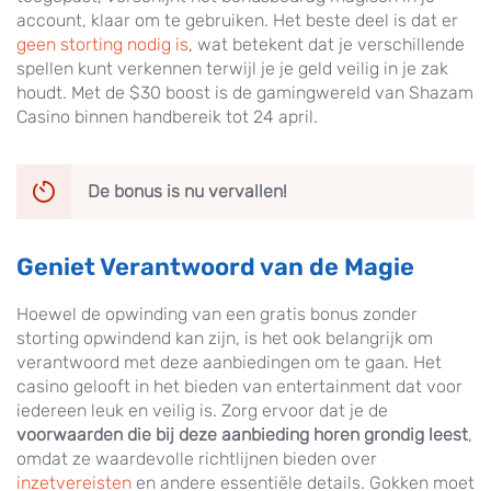
account, klaar om te gebruiken. Het beste deel is dat er
geen storting nodig is
, wat betekent dat je verschillende
spellen kunt verkennen terwijl je je geld veilig in je zak
houdt. Met de $30 boost is de gamingwereld van Shazam
Casino binnen handbereik tot 24 april.
De bonus is nu vervallen!
Geniet Verantwoord van de Magie
Hoewel de opwinding van een gratis bonus zonder
storting opwindend kan zijn, is het ook belangrijk om
verantwoord met deze aanbiedingen om te gaan. Het
casino gelooft in het bieden van entertainment dat voor
iedereen leuk en veilig is. Zorg ervoor dat je de
voorwaarden die bij deze aanbieding horen grondig leest
,
omdat ze waardevolle richtlijnen bieden over
inzetvereisten
en andere essentiële details. Gokken moet