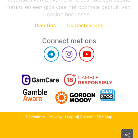
forum, en een gids voor het optimale gebruik van
Grijp de Kans met het Royaal Spins Aanbod van Thunderbolt...
casino bonussen.
78
0
Jun 30th, 2026
Over Ons
Contacteer Ons
Ontdek de Nieuwe €25 Bonus Aanbieding van Golden Euro...
Connect met ons
13
0
Aug 6th, 2026
Ontgrendel Sensatie met Yabby Casino's 50 Gratis Spins...
75
0
May 13th, 2026
Ervaar Nieuwe Spanningen met een 50 Gratis Spins Bonus...
15
0
Aug 5th, 2026
Disclaimer
Privacy
Hulp bij Gokken
Site Map