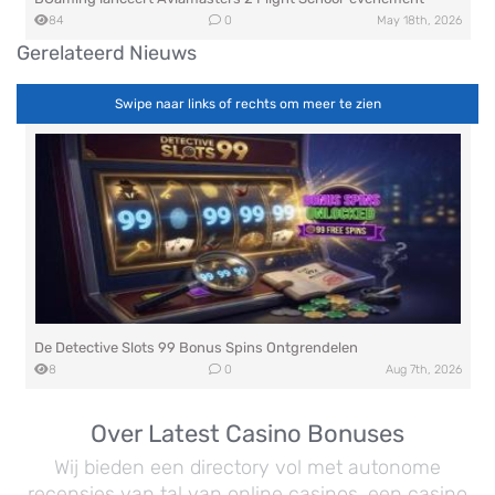
84
0
May 18th, 2026
Gerelateerd Nieuws
Swipe naar links of rechts om meer te zien
Ontgrendel 20 Gratis Spins: Uw Exclusieve Bitkingz...
80
0
Jun 12th, 2026
De Detective Slots 99 Bonus Spins Ontgrendelen
8
0
Aug 7th, 2026
Over Latest Casino Bonuses
Wij bieden een directory vol met autonome
recensies van tal van online casinos, een casino