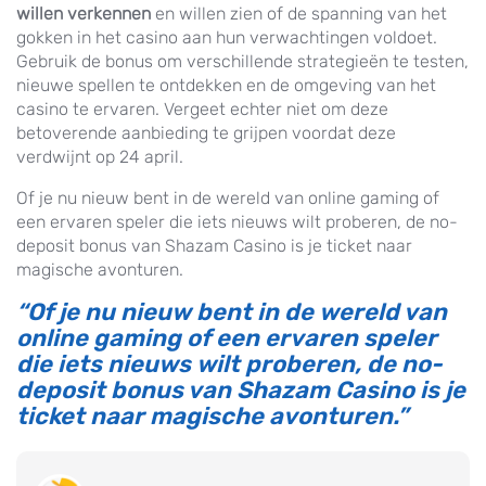
willen verkennen
en willen zien of de spanning van het
gokken in het casino aan hun verwachtingen voldoet.
Gebruik de bonus om verschillende strategieën te testen,
nieuwe spellen te ontdekken en de omgeving van het
casino te ervaren. Vergeet echter niet om deze
betoverende aanbieding te grijpen voordat deze
verdwijnt op 24 april.
Of je nu nieuw bent in de wereld van online gaming of
een ervaren speler die iets nieuws wilt proberen, de no-
deposit bonus van Shazam Casino is je ticket naar
magische avonturen.
“Of je nu nieuw bent in de wereld van
online gaming of een ervaren speler
die iets nieuws wilt proberen, de no-
deposit bonus van Shazam Casino is je
ticket naar magische avonturen.”