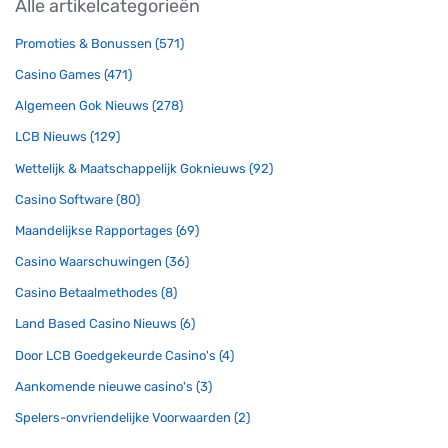
Alle artikelcategorieën
Promoties & Bonussen (571)
Casino Games (471)
Algemeen Gok Nieuws (278)
LCB Nieuws (129)
Wettelijk & Maatschappelijk Goknieuws (92)
Casino Software (80)
Maandelijkse Rapportages (69)
Casino Waarschuwingen (36)
Casino Betaalmethodes (8)
Land Based Casino Nieuws (6)
Door LCB Goedgekeurde Casino's (4)
Aankomende nieuwe casino's (3)
Spelers-onvriendelijke Voorwaarden (2)