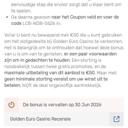
eenvoudige stap die ervoor zorgt dat u klaar bent om
te spelen.
Ga daarna gewoon
naar het Coupon veld en voer de
code
LCB-NDB-0626 in.
Voila! U bent nu bewapend met €50 die u kunt gebruiken
om het slotgedeelte bij Golden Euro Casino te verkennen.
Het is belangrijk om te onthouden dat hoewel deze bonus
van u is om van te genieten,
er een paar voorwaarden
zijn om in gedachten te houden
. Een storting is
noodzakelijk tussen twee gratis promoties, en de
maximale uitbetaling van dit aanbod is €50
. Maar met
geen minimale storting vereist om uw winst uit te
betalen
, blijft de deal ongelooflijk aantrekkelijk.
De bonus is vervallen op 30 Jun 2026
Golden Euro Casino Recensie