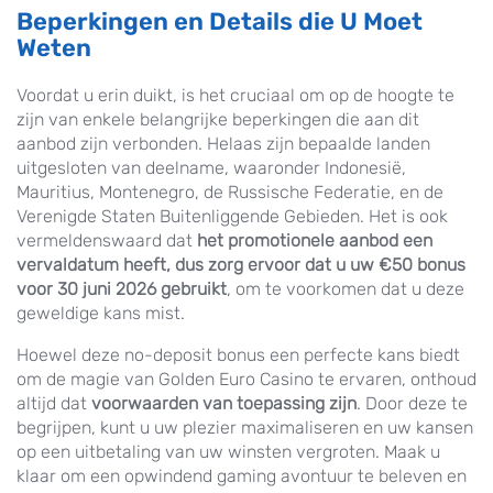
Beperkingen en Details die U Moet
Weten
Voordat u erin duikt, is het cruciaal om op de hoogte te
zijn van enkele belangrijke beperkingen die aan dit
aanbod zijn verbonden. Helaas zijn bepaalde landen
uitgesloten van deelname, waaronder Indonesië,
Mauritius, Montenegro, de Russische Federatie, en de
Verenigde Staten Buitenliggende Gebieden. Het is ook
vermeldenswaard dat
het promotionele aanbod een
vervaldatum heeft, dus zorg ervoor dat u uw €50 bonus
voor 30 juni 2026 gebruikt
, om te voorkomen dat u deze
geweldige kans mist.
Hoewel deze no-deposit bonus een perfecte kans biedt
om de magie van Golden Euro Casino te ervaren, onthoud
altijd dat
voorwaarden van toepassing zijn
. Door deze te
begrijpen, kunt u uw plezier maximaliseren en uw kansen
op een uitbetaling van uw winsten vergroten. Maak u
klaar om een opwindend gaming avontuur te beleven en