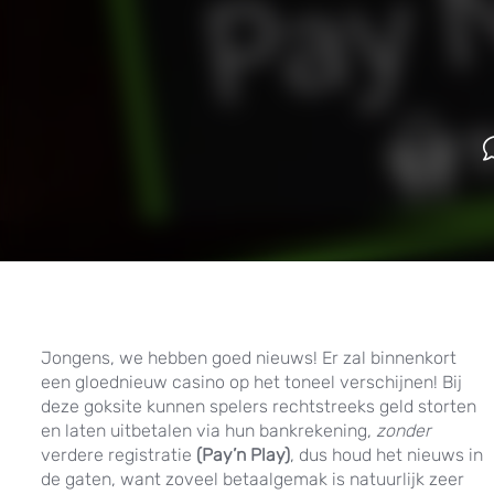
Jongens, we hebben goed nieuws! Er zal binnenkort
een gloednieuw casino op het toneel verschijnen! Bij
deze goksite kunnen spelers rechtstreeks geld storten
en laten uitbetalen via hun bankrekening,
zonder
verdere registratie
(Pay’n Play)
, dus houd het nieuws in
de gaten, want zoveel betaalgemak is natuurlijk zeer