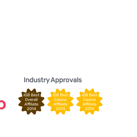
Industry Approvals
iGB Best
iGB Best
iGB Best
Overall
Casino
Casino
Affiliate
Affiliate
Affiliate
2014
2013
2014