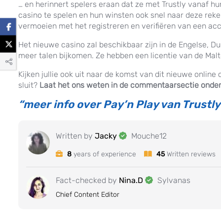
… en herinnert spelers eraan dat ze met Trustly vanaf h
casino te spelen en hun winsten ook snel naar deze reke
vermoeien met het registreren en verifiëren van een ac
Het nieuwe casino zal beschikbaar zijn in de Engelse, Du
meer talen bijkomen. Ze hebben een licentie van de Malt
Kijken jullie ook uit naar de komst van dit nieuwe online
sluit?
Laat het ons weten in de commentaarsectie onderaa
“meer info over Pay’n Play van Trustly
Written by
Jacky
Mouche12
8
years of experience
45
Written reviews
Fact-checked by
Nina.D
Sylvanas
Chief Content Editor