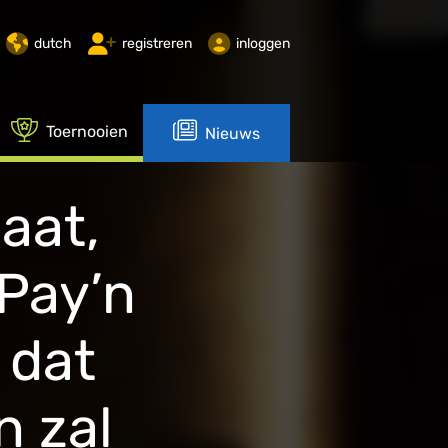
tty dat binnenkort zijn deuren zal openen!
dutch
registreren
inloggen
Toernooien
Nieuws
aat,
 Pay’n
 dat
n zal