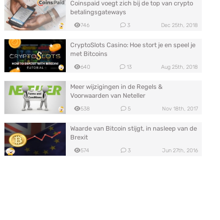
Coinspaid voegt zich bij de top van crypto
betalingsgateways
746
3
Dec 25th, 2018
CryptoSlots Casino: Hoe stort je en speel je
met Bitcoins
640
13
Aug 25th, 2018
Meer wijzigingen in de Regels &
Voorwaarden van Neteller
538
5
Nov 18th, 2017
Waarde van Bitcoin stijgt, in nasleep van de
Brexit
574
3
Jun 27th, 2016