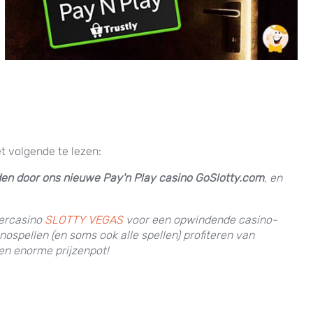
t volgende te lezen:
den door ons nieuwe Pay'n Play casino GoSlotty.com
, en
stercasino
SLOTTY VEGAS
voor een opwindende casino-
ospellen (en soms ook alle spellen) profiteren van
n enorme prijzenpot!