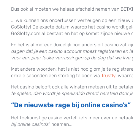
Dus ook al moeten we helaas afscheid nemen van BETAT.
... we kunnen ons ondertussen verheugen op een nieuw
GoSlotty! De exacte datum waarop het casino wordt gel
GoSlotty.com al bestaat en het op komst zijnde nieuwe 
En het is al meteen duidelijk hoe anders dit casino zal zijn
dagen dat je een casino account moest registreren en lat
voor een paar leuke verrassingen op de dag dat we live 
Met andere woorden: het is niet nodig om je te registrer
enkele seconden een storting te doen via
Trustly
, waarn
Het casino belooft ook alle winsten meteen uit te betale
te spelen, dan wordt je speelsaldo direct hersteld door j
“De nieuwste rage bij online casino’s”
Het toekomstige casino vertelt iets meer over de betaal
bij online casino’s
” noemen...