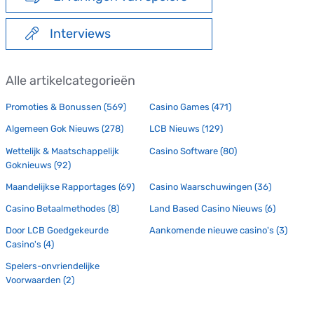
Interviews
Alle artikelcategorieën
Promoties & Bonussen (569)
Casino Games (471)
Algemeen Gok Nieuws (278)
LCB Nieuws (129)
Wettelijk & Maatschappelijk
Casino Software (80)
Goknieuws (92)
Maandelijkse Rapportages (69)
Casino Waarschuwingen (36)
Casino Betaalmethodes (8)
Land Based Casino Nieuws (6)
Door LCB Goedgekeurde
Aankomende nieuwe casino's (3)
Casino's (4)
Spelers-onvriendelijke
Voorwaarden (2)