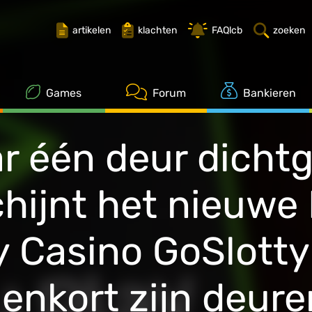
ur dichtgaat, verschijnt het nieuwe Pay’n Play Casino GoSlo
artikelen
klachten
FAQlcb
zoeken
Games
Forum
Bankieren
r één deur dichtg
hijnt het nieuwe
y Casino GoSlotty
enkort zijn deure