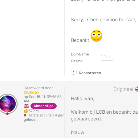
Sorry, ik ben gewoon brutaal
Bedankt
DomGame
1.4
/ 5
Casino
Rapporteren
Beantwoord door
Origineel
blueday
op Sep 18, 11, 09:46:56
Hallo Ivan,
AM
Almachtige
37999
Welkom bij LCB en bedankt dat
laatste activiteit 4 jaar
gewaardeerd.
geleden
blauw