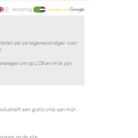
Vertaling
vertaald met
tellen als vertegenwoordiger. voor
.
enoegen om op LCB en HI te zijn.
stublieft een gratis chip aan mijn
snaam op de site