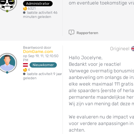
om eventuele toekomstige vr
Administrator
6321
laatste activiteit 46
minuten geleden
Rapporteren
Beantwoord door
Origineel
DomGame.com
op Sep 19, 11, 12:10:50
Hallo Jocelyne,
PM
Bedankt voor je reactie!
Nieuwkomer
4
Vanwege overmatig bonusmisb
laatste activiteit 9 jaar
aanbeveling om onlangs de in
geleden
elke week maximaal 111 gratis
alle spaarders (eerste of her
permanente maandelijkse her
Wij zijn van mening dat deze m
We evalueren nu de impact van
voor verdere aanpassingen in
achten.