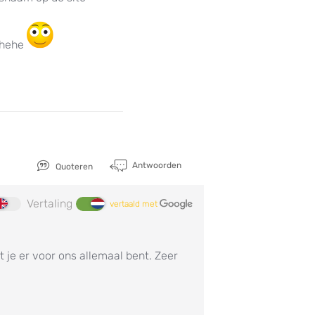
, hehe
Antwoorden
Quoteren
Vertaling
vertaald met
 je er voor ons allemaal bent. Zeer