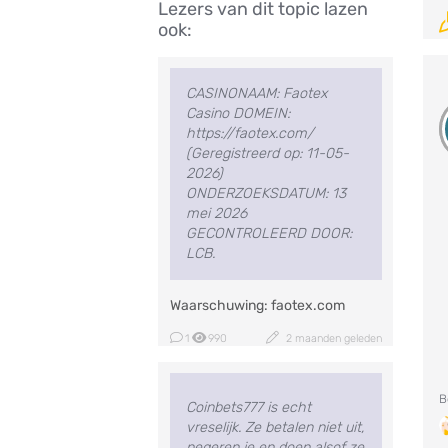
Lezers van dit topic lazen
ook:
CASINONAAM: Faotex
Casino DOMEIN:
https://faotex.com/
(Geregistreerd op: 11-05-
2026)
ONDERZOEKSDATUM: 13
mei 2026
GECONTROLEERD DOOR:
LCB.
Waarschuwing: faotex.com
1
990
2 maanden geleden
B
Coinbets777 is echt
vreselijk. Ze betalen niet uit,
negeren je en doen alsof ze