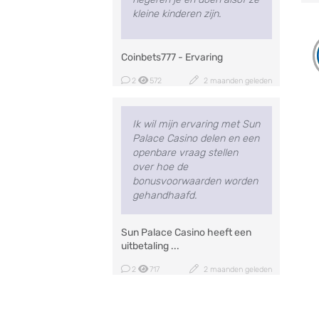
kleine kinderen zijn.
Coinbets777 - Ervaring
2
572
2 maanden geleden
Ik wil mijn ervaring met Sun
Palace Casino delen en een
openbare vraag stellen
over hoe de
bonusvoorwaarden worden
gehandhaafd.
Sun Palace Casino heeft een
uitbetaling ...
2
717
2 maanden geleden