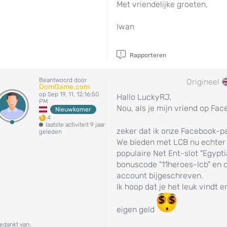
Met vriendelijke groeten,
Iwan
Rapporteren
Beantwoord door
Origineel
DomGame.com
op Sep 19, 11, 12:16:50
Hallo LuckyRJ,
PM
Nou, als je mijn vriend op Fa
Nieuwkomer
4
laatste activiteit 9 jaar
zeker dat ik onze Facebook-pa
geleden
We bieden met LCB nu echter 1
populaire Net Ent-slot "Egypt
bonuscode "11heroes-lcb" en d
account bijgeschreven.
Ik hoop dat je het leuk vindt
eigen geld
edankt van: