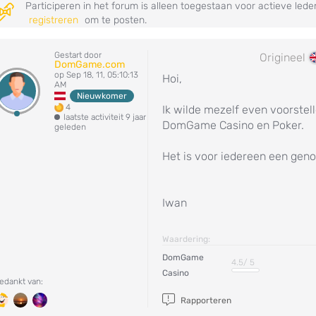
Participeren in het forum is alleen toegestaan voor actieve leden
registreren
om te posten.
Gestart door
Origineel
DomGame.com
op Sep 18, 11, 05:10:13
Hoi,
AM
Nieuwkomer
4
Ik wilde mezelf even voorstel
laatste activiteit 9 jaar
DomGame Casino en Poker.
geleden
Het is voor iedereen een geno
Iwan
Waardering:
DomGame
4.5
/ 5
Casino
edankt van:
Rapporteren