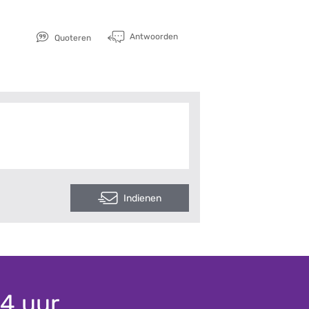
Antwoorden
Quoteren
Indienen
24 uur