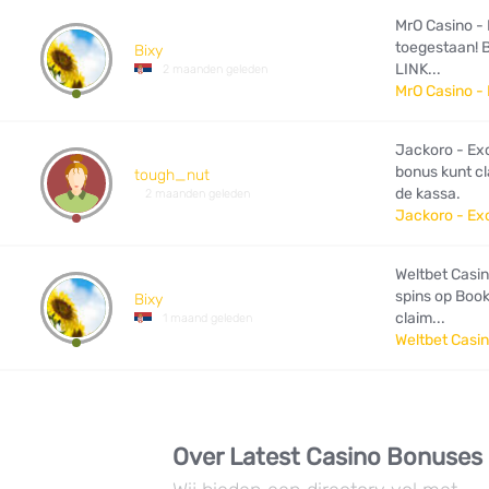
MrO Casino - 
toegestaan! 
Bixy
LINK...
2 maanden geleden
MrO Casino - 
Jackoro - Exc
bonus kunt c
tough_nut
de kassa.
2 maanden geleden
Jackoro - Exc
Weltbet Casin
spins op Book
Bixy
claim...
1 maand geleden
Weltbet Casin
Over Latest Casino Bonuses