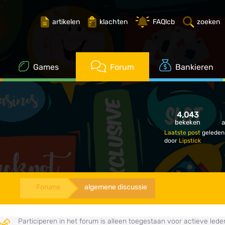
artikelen
klachten
FAQlcb
zoeken
Games
Forum
Bankieren
4,043
bekeken
Laatste post
geleden
door
Lipstick
Forums
algemene discussie
Participeren in het forum is alleen toegestaan voor actieve leden