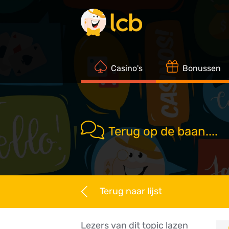
Casino's
Bonussen
Terug op de baan....
Terug naar lijst
Lezers van dit topic lazen