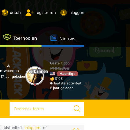
dutch
registreren
inloggen
Toernooien
Nieuws
Gestart door
4
PMM2008
antwoorden
Verbannen
Machtige
 17 jaar geleden
3103
laatste activiteit
5 jaar geleden
Zoeken
. Alstublieft
inloggen
of