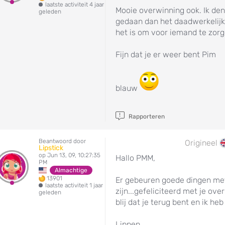
laatste activiteit 4 jaar
Mooie overwinning ook. Ik den
geleden
gedaan dan het daadwerkelijk
het is om voor iemand te zorge
Fijn dat je er weer bent Pim
blauw
Rapporteren
Beantwoord door
Origineel
Lipstick
op Jun 13, 09, 10:27:35
Hallo PMM,
PM
Almachtige
13901
Er gebeuren goede dingen met
laatste activiteit 1 jaar
zijn...gefeliciteerd met je ove
geleden
blij dat je terug bent en ik he
Lippen