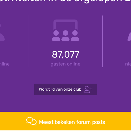
87,077
nline
gasten online
ni
Wordt lid van onze club
Meest bekeken forum posts