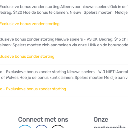
Exclusieve bonus zonder storting Alleen voor nieuwe spelers! Ook in de
Bedrag: $120 Hoe de bonus te claimen: Nieuw Spelers moeten Meld je
Exclusieve bonus zonder storting
lusieve bonus zonder storting Nieuwe spelers - VS OK! Bedrag: $15 chi
laimen: Spelers moeten zich aanmelden via onze LINK en de bonuscode 
lusieve bonus zonder storting
o - Exclusieve bonus zonder storting Nieuwe spelers - WIJ NIET! Aantal:
 of Wolves Hoe je de bonus kunt claimen: Spelers moeten Meld je aan via
o - Exclusieve bonus zonder storting
Connect met ons
Onze