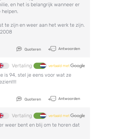
ilie, en het is belangrijk wanneer er
 helpen.
t te zijn en weer aan het werk te zijn.
MM2008
Antwoorden
Quoteren
Vertaling
vertaald met
nte is 94, stel je eens voor wat ze
zien!!!!
Antwoorden
Quoteren
Vertaling
vertaald met
er weer bent en blij om te horen dat