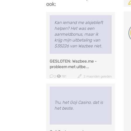
ook:
Kan iemand me alsjeblieft
helpen? Het was een
aanmeldbonus, maar ik
krijg mijn uitbetaling van
$35226 van Wazbee niet.
GESLOTEN: Wazbee.me -
probleem met uitbe...
2
781
2 maanden geleden
Tru, het Goji Casino, dat is
het beste.