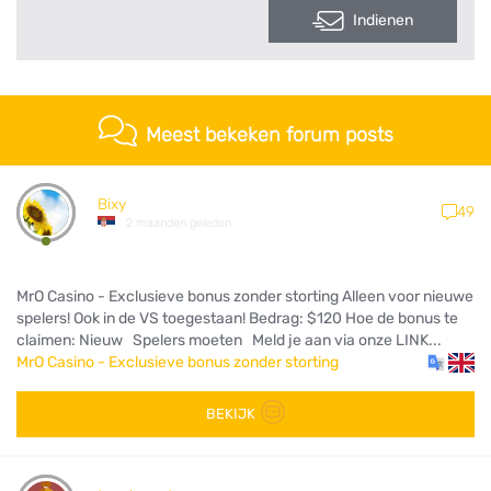
Indienen
Meest bekeken forum posts
Bixy
49
2 maanden geleden
MrO Casino - Exclusieve bonus zonder storting Alleen voor nieuwe
spelers! Ook in de VS toegestaan! Bedrag: $120 Hoe de bonus te
claimen: Nieuw Spelers moeten Meld je aan via onze LINK...
MrO Casino - Exclusieve bonus zonder storting
BEKIJK