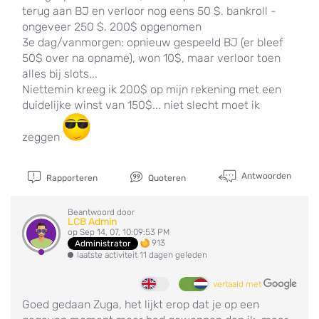
terug aan BJ en verloor nog eens 50 $. bankroll -
ongeveer 250 $. 200$ opgenomen
3e dag/vanmorgen: opnieuw gespeeld BJ (er bleef
50$ over na opname), won 10$, maar verloor toen
alles bij slots...
Niettemin kreeg ik 200$ op mijn rekening met een
duidelijke winst van 150$... niet slecht moet ik
zeggen
Antwoorden
Rapporteren
Quoteren
Beantwoord door
LCB Admin
op Sep 14, 07, 10:09:53 PM
913
Administrator
laatste activiteit 11 dagen geleden
vertaald met
Goed gedaan Zuga, het lijkt erop dat je op een