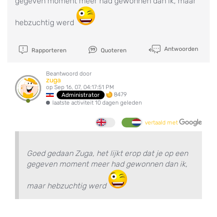
gegeven moment meer had gewonnen dan ik, maar
hebzuchtig werd
Antwoorden
Rapporteren
Quoteren
Beantwoord door
zuga
op Sep 16, 07, 04:17:51 PM
8479
Administrator
laatste activiteit 10 dagen geleden
vertaald met
Goed gedaan Zuga, het lijkt erop dat je op een
gegeven moment meer had gewonnen dan ik,
maar hebzuchtig werd