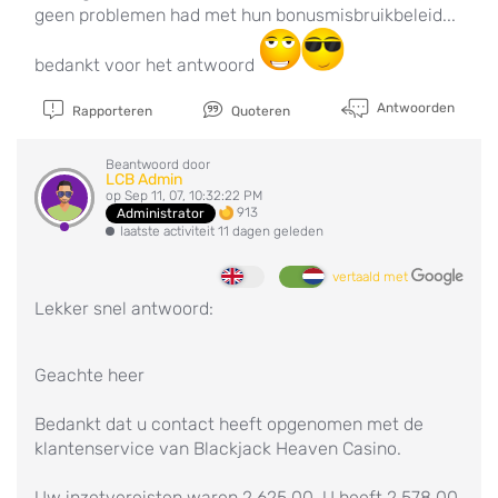
geen problemen had met hun bonusmisbruikbeleid...
bedankt voor het antwoord
Antwoorden
Rapporteren
Quoteren
Beantwoord door
LCB Admin
op Sep 11, 07, 10:32:22 PM
913
Administrator
laatste activiteit 11 dagen geleden
vertaald met
Lekker snel antwoord:
Geachte heer
Bedankt dat u contact heeft opgenomen met de
klantenservice van Blackjack Heaven Casino.
Uw inzetvereisten waren 2.625,00. U heeft 2.578,00