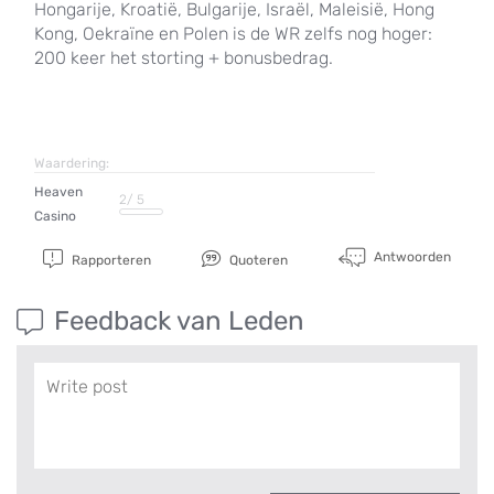
Hongarije, Kroatië, Bulgarije, Israël, Maleisië, Hong
Kong, Oekraïne en Polen is de WR zelfs nog hoger:
200 keer het storting + bonusbedrag.
Waardering:
Heaven
2
/ 5
Casino
Antwoorden
Rapporteren
Quoteren
Feedback van Leden