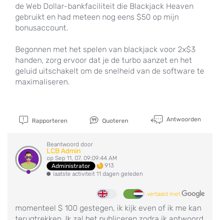
de Web Dollar-bankfaciliteit die Blackjack Heaven
gebruikt en had meteen nog eens $50 op mijn
bonusaccount.
Begonnen met het spelen van blackjack voor 2x$3
handen, zorg ervoor dat je de turbo aanzet en het
geluid uitschakelt om de snelheid van de software te
maximaliseren.
Antwoorden
Rapporteren
Quoteren
Beantwoord door
LCB Admin
op Sep 11, 07, 09:09:44 AM
913
Administrator
laatste activiteit 11 dagen geleden
vertaald met
momenteel $ 100 gestegen, ik kijk even of ik me kan
terugtrekken. Ik zal het publiceren zodra ik antwoord