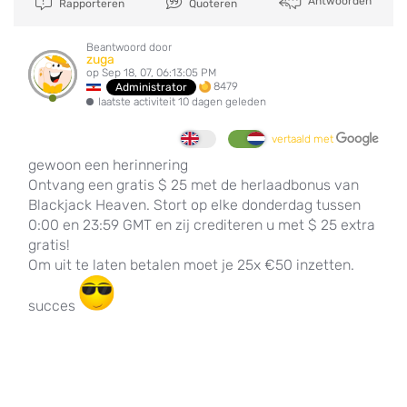
Antwoorden
Rapporteren
Quoteren
Beantwoord door
zuga
op Sep 18, 07, 06:13:05 PM
8479
Administrator
laatste activiteit 10 dagen geleden
vertaald met
gewoon een herinnering
Ontvang een gratis $ 25 met de herlaadbonus van
Blackjack Heaven. Stort op elke donderdag tussen
0:00 en 23:59 GMT en zij crediteren u met $ 25 extra
gratis!
Om uit te laten betalen moet je 25x €50 inzetten.
succes