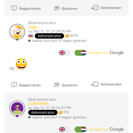
Antwoorden
Rapporteren
Quoteren
Beantwoord door
zuga
op Sep 12, 07, 07:04:20 AM
8479
Administrator
laatste activiteit 10 dagen geleden
vertaald met
np
Antwoorden
Rapporteren
Quoteren
Beantwoord door
LCB Admin
op Sep 12, 07, 09:24:47 PM
913
Administrator
laatste activiteit 11 dagen geleden
vertaald met