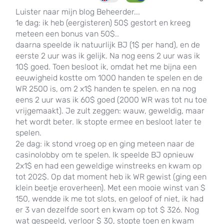
Luister naar mijn blog Beheerder...
1e dag: ik heb (eergisteren) 50$ gestort en kreeg
meteen een bonus van 50$..
daarna speelde ik natuurlijk BJ (1$ per hand), en de
eerste 2 uur was ik gelijk. Na nog eens 2 uur was ik
10$ goed. Toen besloot ik, omdat het me bijna een
eeuwigheid kostte om 1000 handen te spelen en de
WR 2500 is, om 2 x1$ handen te spelen. en na nog
eens 2 uur was ik 60$ goed (2000 WR was tot nu toe
vrijgemaakt). Je zult zeggen: wauw, geweldig, maar
het wordt beter. Ik stopte ermee en besloot later te
spelen.
2e dag: ik stond vroeg op en ging meteen naar de
casinolobby om te spelen. Ik speelde BJ opnieuw
2x1$ en had een geweldige winstreeks en kwam op
tot 202$. Op dat moment heb ik WR gewist (ging een
klein beetje eroverheen). Met een mooie winst van $
150, wendde ik me tot slots, en geloof of niet, ik had
er 3 van dezelfde soort en kwam op tot $ 326. Nog
wat gespeeld, verloor $ 30, stopte toen en kwam