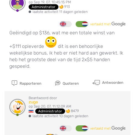
op Sep 19, 07, 10:45:15 PM
913
Administrator
laatste activiteit 11 dagen geleden
vertaald met
Geëindigd op $136, wat me een totale winst van
+$111 opleverde
dit is een behoorlijke
wekelijkse bonus, ik heb er niet hard aan gewerkt. Ik
heb het grootste deel van de tijd 2x$5 handen
gespeeld.
Antwoorden
Rapporteren
Quoteren
Beantwoord door
zuga
op Sep 20, 07, 11:12:09 AM
8479
Administrator
laatste activiteit 10 dagen geleden
vertaald met