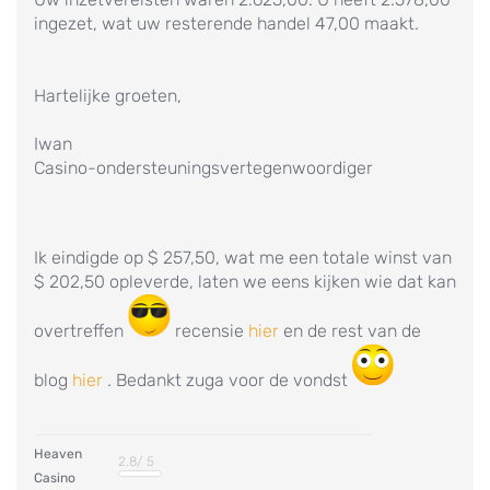
ingezet, wat uw resterende handel 47,00 maakt.
Hartelijke groeten,
Iwan
Casino-ondersteuningsvertegenwoordiger
Ik eindigde op $ 257,50, wat me een totale winst van
$ 202,50 opleverde, laten we eens kijken wie dat kan
overtreffen
recensie
hier
en de rest van de
blog
hier
. Bedankt zuga voor de vondst
Heaven
2.8
/ 5
Casino