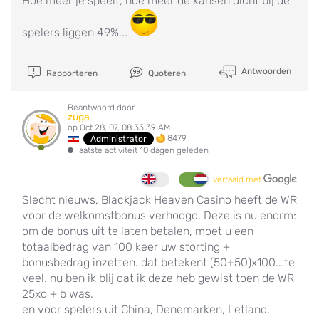
Hoe meer je speelt, hoe meer de kansen dicht bij de
spelers liggen 49%...
Antwoorden
Rapporteren
Quoteren
Beantwoord door
zuga
op Oct 28, 07, 08:33:39 AM
8479
Administrator
laatste activiteit 10 dagen geleden
vertaald met
Slecht nieuws, Blackjack Heaven Casino heeft de WR
voor de welkomstbonus verhoogd. Deze is nu enorm:
om de bonus uit te laten betalen, moet u een
totaalbedrag van 100 keer uw storting +
bonusbedrag inzetten. dat betekent (50+50)x100...te
veel. nu ben ik blij dat ik deze heb gewist toen de WR
25xd + b was.
en voor spelers uit China, Denemarken, Letland,