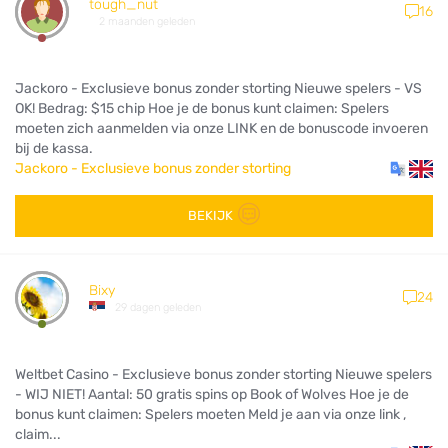
tough_nut
16
2 maanden geleden
Jackoro - Exclusieve bonus zonder storting Nieuwe spelers - VS
OK! Bedrag: $15 chip Hoe je de bonus kunt claimen: Spelers
moeten zich aanmelden via onze LINK en de bonuscode invoeren
bij de kassa.
Jackoro - Exclusieve bonus zonder storting
BEKIJK
Bixy
24
29 dagen geleden
Weltbet Casino - Exclusieve bonus zonder storting Nieuwe spelers
- WIJ NIET! Aantal: 50 gratis spins op Book of Wolves Hoe je de
bonus kunt claimen: Spelers moeten Meld je aan via onze link ,
claim...