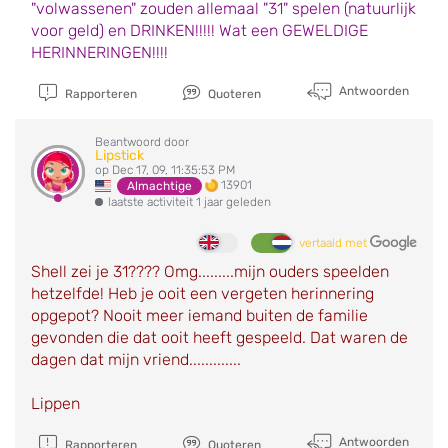
"volwassenen" zouden allemaal "31" spelen (natuurlijk
voor geld) en DRINKEN!!!!! Wat een GEWELDIGE
HERINNERINGEN!!!!
Antwoorden
Rapporteren
Quoteren
Beantwoord door
Lipstick
op Dec 17, 09, 11:35:53 PM
13901
Almachtige
laatste activiteit 1 jaar geleden
vertaald met
Shell zei je 31???? Omg.........mijn ouders speelden
hetzelfde! Heb je ooit een vergeten herinnering
opgepot? Nooit meer iemand buiten de familie
gevonden die dat ooit heeft gespeeld. Dat waren de
dagen dat mijn vriend.............
Lippen
Antwoorden
Rapporteren
Quoteren