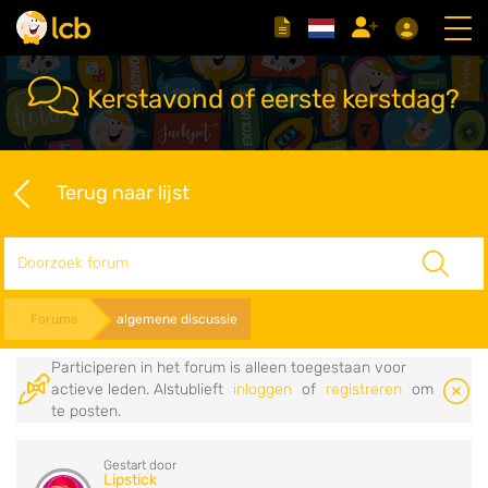
Kerstavond of eerste kerstdag?
Terug naar lijst
Zoeken
Forums
algemene discussie
Participeren in het forum is alleen toegestaan voor
actieve leden. Alstublieft
inloggen
of
registreren
om
te posten.
Gestart door
Lipstick