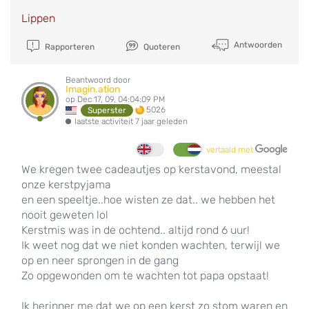
Lippen
Antwoorden
Rapporteren
Quoteren
Beantwoord door
Imagin.ation
op Dec 17, 09, 04:04:09 PM
5026
Superster
laatste activiteit 7 jaar geleden
vertaald met
We kregen twee cadeautjes op kerstavond, meestal
onze kerstpyjama
en een speeltje..hoe wisten ze dat.. we hebben het
nooit geweten lol
Kerstmis was in de ochtend.. altijd rond 6 uur!
Ik weet nog dat we niet konden wachten, terwijl we
op en neer sprongen in de gang
Zo opgewonden om te wachten tot papa opstaat!
Ik herinner me dat we op een kerst zo stom waren en