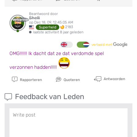
Beantwoord door
Shelli
Verbannen
op Dec 18, 09, 12:45:05 AM
2183
Superheld
laatste activiteit 8 jaar geleden
vertaald met
OMG!!!!!! Ik dacht dat ze dat verdomde spel
verzonnen hadden!!!!!
Antwoorden
Rapporteren
Quoteren
Feedback van Leden