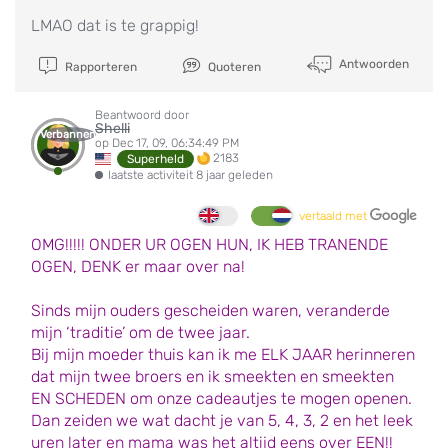
LMAO dat is te grappig!
Antwoorden
Rapporteren
Quoteren
Beantwoord door
Shelli
Verbannen
op Dec 17, 09, 06:34:49 PM
2183
Superheld
laatste activiteit 8 jaar geleden
vertaald met
OMG!!!!! ONDER UR OGEN HUN, IK HEB TRANENDE
OGEN, DENK er maar over na!
Sinds mijn ouders gescheiden waren, veranderde
mijn ‘traditie’ om de twee jaar.
Bij mijn moeder thuis kan ik me ELK JAAR herinneren
dat mijn twee broers en ik smeekten en smeekten
EN SCHEDEN om onze cadeautjes te mogen openen.
Dan zeiden we wat dacht je van 5, 4, 3, 2 en het leek
uren later en mama was het altijd eens over EEN!!