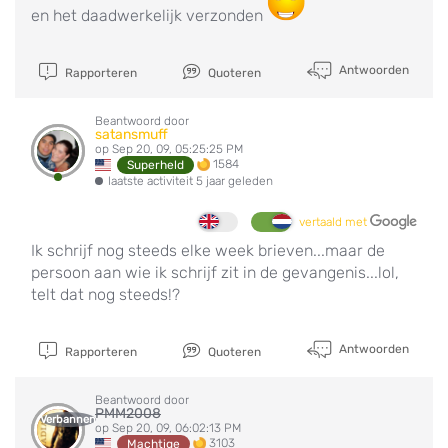
en het daadwerkelijk verzonden
Antwoorden
Rapporteren
Quoteren
Beantwoord door
satansmuff
op Sep 20, 09, 05:25:25 PM
1584
Superheld
laatste activiteit 5 jaar geleden
vertaald met
Ik schrijf nog steeds elke week brieven...maar de
persoon aan wie ik schrijf zit in de gevangenis...lol,
telt dat nog steeds!?
Antwoorden
Rapporteren
Quoteren
Beantwoord door
PMM2008
Verbannen
op Sep 20, 09, 06:02:13 PM
3103
Machtige