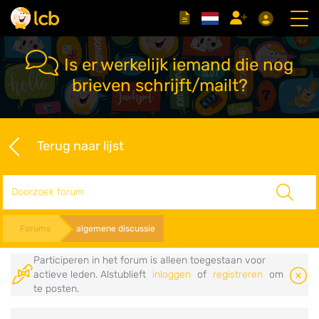
Is er werkelijk iemand die nog
brieven schrijft/mailt?
Terug naar lijst
Zoeken
Forums
algemene discussie
Participeren in het forum is alleen toegestaan voor
actieve leden. Alstublieft
inloggen
of
registreren
om
te posten.