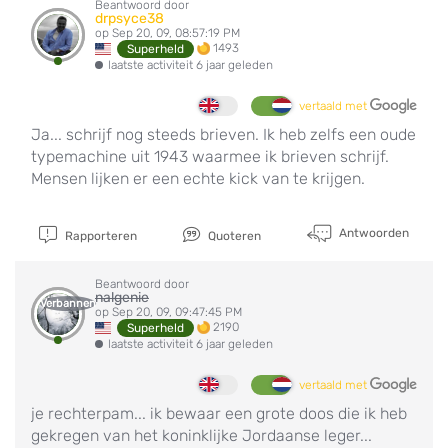
Beantwoord door
drpsyce38
op Sep 20, 09, 08:57:19 PM
1493
Superheld
laatste activiteit 6 jaar geleden
vertaald met
Ja... schrijf nog steeds brieven. Ik heb zelfs een oude
typemachine uit 1943 waarmee ik brieven schrijf.
Mensen lijken er een echte kick van te krijgen.
Antwoorden
Rapporteren
Quoteren
Beantwoord door
nalgenie
Verbannen
op Sep 20, 09, 09:47:45 PM
2190
Superheld
laatste activiteit 6 jaar geleden
vertaald met
je rechterpam... ik bewaar een grote doos die ik heb
gekregen van het koninklijke Jordaanse leger...