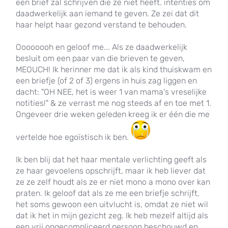
een brief zal schrijven die ze niet heeft. intenties om
daadwerkelijk aan iemand te geven. Ze zei dat dit
haar helpt haar gezond verstand te behouden.
Oooooooh en geloof me... Als ze daadwerkelijk
besluit om een paar van die brieven te geven,
MEOUCH! Ik herinner me dat ik als kind thuiskwam en
een briefje (of 2 of 3) ergens in huis zag liggen en
dacht: "OH NEE, het is weer 1 van mama's vreselijke
notities!" & ze verrast me nog steeds af en toe met 1.
Ongeveer drie weken geleden kreeg ik er één die me
vertelde hoe egoïstisch ik ben.
Ik ben blij dat het haar mentale verlichting geeft als
ze haar gevoelens opschrijft, maar ik heb liever dat
ze ze zelf houdt als ze er niet mono a mono over kan
praten. Ik geloof dat als ze me een briefje schrijft,
het soms gewoon een uitvlucht is, omdat ze niet wil
dat ik het in mijn gezicht zeg. Ik heb mezelf altijd als
een vrij ongecompliceerd persoon beschouwd en