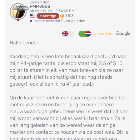
Gestart door
PMM2008
Verbannen
op Sep 19, 09, 12:34:20 PM
3103
Machtige
laatste activiteit 5 jaar geleden
vertaald met
Hallo bende:
Vandaag heb ik een late bedankkaart gestuurd naar
mijn 94-jarige tante, die erop staat mij $ 5 of $ 10
dollar te sturen in elk van haar brieven die ze naar
mij stuurt. (Het is schattig dat het nog steeds
gebeurt, ook al ben ik nu 41 jaar oud.)
Op de kaart schreef ik een paar regels over hoe het
met mijn zussen en broer ging en over andere
nieuwswaardige gebeurtenissen. Ik weet dat dit van
mij wordt verwacht bij alles wat ik haar stuur. Ze is
van lang geleden van de wereld waar de enige
manier om contact te houden via de post was. Dit is
nog steeds de enige manier waarop ze met ons