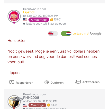
Beantwoord door
Lipstick
op Dec 30, 09, 11:04:06 PM
13901
Almachtige
laatste activiteit 1 jaar geleden
vertaald met
Hoi dokter,
Nooit geweest. Moge je een vuist vol dollars hebben
en een zwervend oog voor de dames!! Veel succes
voor jou!!
Lippen
Antwoorden
Rapporteren
Quoteren
Beantwoord door
PMM2008
Verbannen
op Dec 30, 09, 11:11:08 PM
3103
Machtige
laatste activiteit 5 jaar geleden