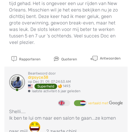
tijd gehad. Het is ongeveer een uur rijden van New
Orleans. Misschien wil je het eens bekijken nu je zo
dichtbij bent. Deze keer had ik meer geluk, geen
grote overwinning, gewoon break-even, maar het
was leuk. De slots leken voor mij beter te werken
tussen 5 en 7 uur 's ochtends. Veel succes Doc en
veel plezier.
Antwoorden
Rapporteren
Quoteren
Beantwoord door
drpsyce38
op Dec 31, 09, 07:24:53 AM
1493
Superheld
laatste activiteit 6 jaar geleden
vertaald met
Shelli....
Ik ben te lui om naar een salon te gaan...ze komen
naar mij!
....2 zwarte chip!