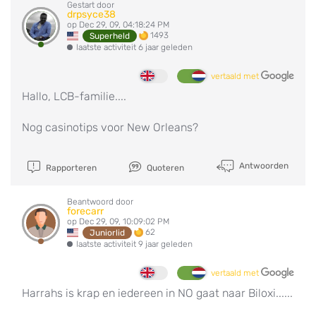
Gestart door
drpsyce38
op Dec 29, 09, 04:18:24 PM
1493
Superheld
laatste activiteit 6 jaar geleden
vertaald met
Hallo, LCB-familie....
Nog casinotips voor New Orleans?
Antwoorden
Rapporteren
Quoteren
Beantwoord door
forecarr
op Dec 29, 09, 10:09:02 PM
62
Juniorlid
laatste activiteit 9 jaar geleden
vertaald met
Harrahs is krap en iedereen in NO gaat naar Biloxi......