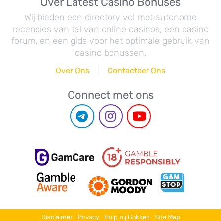
Over Latest Casino Bonuses
Wij bieden een directory vol met autonome
recensies van tal van online casinos, een casino
forum, en een gids voor het optimale gebruik van
casino bonussen.
Over Ons
Contacteer Ons
Connect met ons
Disclaimer
Privacy
Hulp bij Gokken
Site Map