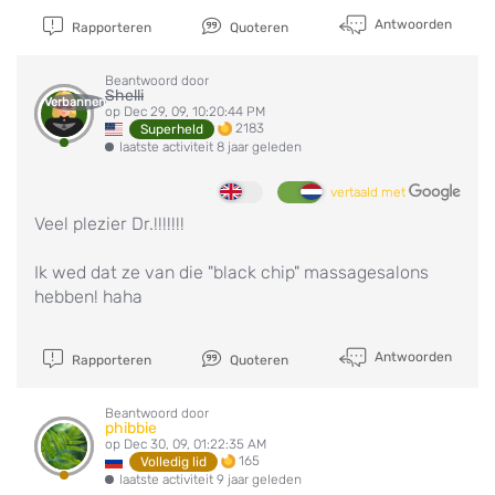
Antwoorden
Rapporteren
Quoteren
Beantwoord door
Shelli
Verbannen
op Dec 29, 09, 10:20:44 PM
2183
Superheld
laatste activiteit 8 jaar geleden
vertaald met
Veel plezier Dr.!!!!!!!
Ik wed dat ze van die "black chip" massagesalons
hebben! haha
Antwoorden
Rapporteren
Quoteren
Beantwoord door
phibbie
op Dec 30, 09, 01:22:35 AM
165
Volledig lid
laatste activiteit 9 jaar geleden