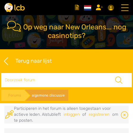
Op weg naar New Orleans... nog
casinotips?
Terug naar lijst
Zoeken
Forums
algemene discussie
Participeren in het forum is alleen toegestaan voor
actieve leden. Alstublieft
inloggen
of
registreren
om
te posten.