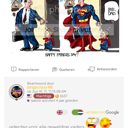
Antwoorden
Rapporteren
Quoteren
Beantwoord door
bingocrazy48
op Jun 19, 11, 11:13:08 AM
3637
Machtige
laatste activiteit 4 jaar geleden
vertaald met
 vaderdag voor alle geweldige vaders