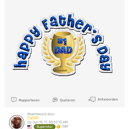
Antwoorden
Rapporteren
Quoteren
Beantwoord door
Cat50
op Jun 19, 11, 05:52:13 AM
7087
Superster