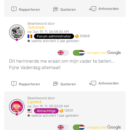
Antwoorden
Rapporteren
Quoteren
Beantwoord door
JohnnyK
op Jun 19, 11, 06:58:36 AM
30868
Forum administrator
laatste activiteit 2 jaar geleden
vertaald met
Dit herinnerde me eraan om mijn vader te bellen...
Fijne Vaderdag allemaal!
Antwoorden
Rapporteren
Quoteren
Beantwoord door
Lipstick
op Jun 19, 11, 09:33:59 AM
13901
Almachtige
laatste activiteit 1 jaar geleden
vertaald met