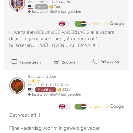
op Jun 18, 11, 09:30:45 PM
766
Held
laatste activiteit 6 jaar geleden
vertaald met
Ik wens een GELUKKIGE VADERDAG 2 alle vaders
daar....of je nu vader bent, 2 kinderen of 2
huisdieren...... WIJ LUVEN U ALLEMAAL!!!!!
Antwoorden
Rapporteren
Quoteren
Beantwoord door
gabby
op Jun 19, 11, 01:35:07 AM
3326
Machtige
laatste activiteit 4 jaar geleden
vertaald met
Dat was lief! :)
Fijne vaderdag voor mijn geweldige vader,