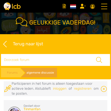
GELUKKIGE VADERDAG!
Terug naar lijst
Zoeken
Forums
algemene discussie
Participeren in het forum is alleen toegestaan voor
actieve leden. Alstublieft
inloggen
of
registreren
om
te posten.
Gestart door
Tinmanfan