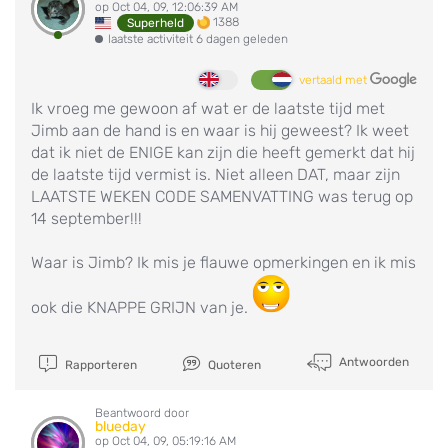
op Oct 04, 09, 12:06:39 AM
1388
Superheld
laatste activiteit 6 dagen geleden
vertaald met
Ik vroeg me gewoon af wat er de laatste tijd met
Jimb aan de hand is en waar is hij geweest? Ik weet
dat ik niet de ENIGE kan zijn die heeft gemerkt dat hij
de laatste tijd vermist is. Niet alleen DAT, maar zijn
LAATSTE WEKEN CODE SAMENVATTING was terug op
14 september!!!
Waar is Jimb? Ik mis je flauwe opmerkingen en ik mis
ook die KNAPPE GRIJN van je.
Antwoorden
Rapporteren
Quoteren
Beantwoord door
blueday
op Oct 04, 09, 05:19:16 AM