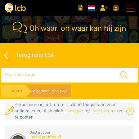
Oh waar, oh waar kan hij zijn
Terug naar lijst
Zoeken
Forums
algemene discussie
Participeren in het forum is alleen toegestaan voor
actieve leden. Alstublieft
inloggen
of
registreren
om
te posten.
Gestart door
luvkittynumber1