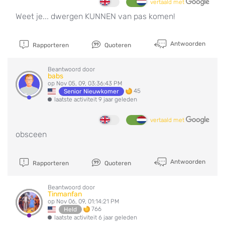
vertaald met
Weet je... dwergen KUNNEN van pas komen!
Antwoorden
Rapporteren
Quoteren
Beantwoord door
babs
op Nov 05, 09, 03:36:43 PM
45
Senior Nieuwkomer
laatste activiteit 9 jaar geleden
vertaald met
obsceen
Antwoorden
Rapporteren
Quoteren
Beantwoord door
Tinmanfan
op Nov 06, 09, 01:14:21 PM
766
Held
laatste activiteit 6 jaar geleden