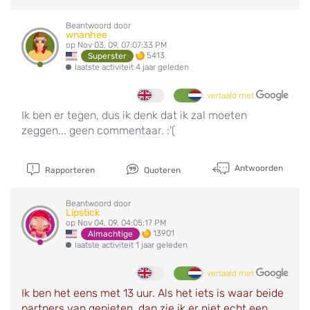
Beantwoord door
wnanhee
op Nov 03, 09, 07:07:33 PM
5413
Superster
laatste activiteit 4 jaar geleden
vertaald met
Ik ben er tegen, dus ik denk dat ik zal moeten
zeggen... geen commentaar. :'(
Antwoorden
Rapporteren
Quoteren
Beantwoord door
Lipstick
op Nov 04, 09, 04:05:17 PM
13901
Almachtige
laatste activiteit 1 jaar geleden
vertaald met
Ik ben het eens met 13 uur. Als het iets is waar beide
partners van genieten, dan zie ik er niet echt een