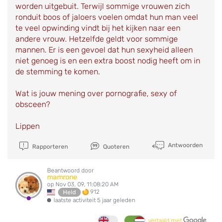
worden uitgebuit. Terwijl sommige vrouwen zich
ronduit boos of jaloers voelen omdat hun man veel
te veel opwinding vindt bij het kijken naar een
andere vrouw. Hetzelfde geldt voor sommige
mannen. Er is een gevoel dat hun sexyheid alleen
niet genoeg is en een extra boost nodig heeft om in
de stemming te komen.
Wat is jouw mening over pornografie, sexy of
obsceen?
Lippen
Antwoorden
Rapporteren
Quoteren
Beantwoord door
mamrone
op Nov 03, 09, 11:08:20 AM
912
Held
laatste activiteit 5 jaar geleden
vertaald met