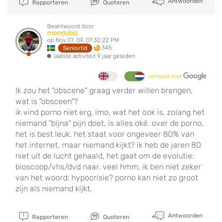
Antwoorden
Rapporteren
Quoteren
Beantwoord door
mondobiz
op Nov 07, 09, 07:32:22 PM
345
Seniorlid
laatste activiteit 9 jaar geleden
vertaald met
Ik zou het "obscene" graag verder willen brengen,
wat is "obsceen"?
ik vind porno niet erg, imo, wat het ook is, zolang het
niemand "bijna" pijn doet, is alles oké. over de porno,
het is best leuk, het staat voor ongeveer 80% van
het internet, maar niemand kijkt? ik heb de jaren 80
niet uit de lucht gehaald, het gaat om de evolutie:
bioscoop/vhs/dvd naar. veel hmm, ik ben niet zeker
van het woord: hypocrisie? porno kan niet zo groot
zijn als niemand kijkt.
Antwoorden
Rapporteren
Quoteren