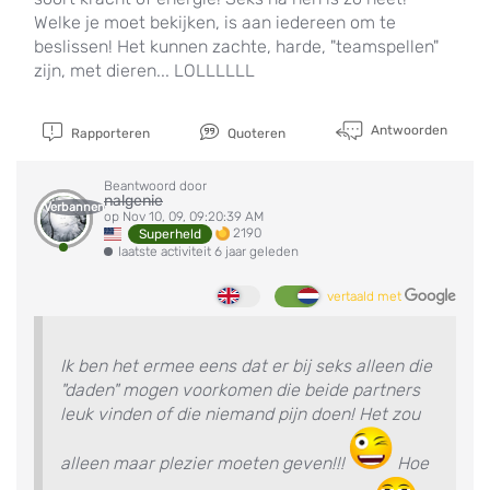
Welke je moet bekijken, is aan iedereen om te
beslissen! Het kunnen zachte, harde, "teamspellen"
zijn, met dieren... LOLLLLLL
Antwoorden
Rapporteren
Quoteren
Beantwoord door
nalgenie
Verbannen
op Nov 10, 09, 09:20:39 AM
2190
Superheld
laatste activiteit 6 jaar geleden
vertaald met
Ik ben het ermee eens dat er bij seks alleen die
"daden" mogen voorkomen die beide partners
leuk vinden of die niemand pijn doen! Het zou
alleen maar plezier moeten geven!!!
Hoe