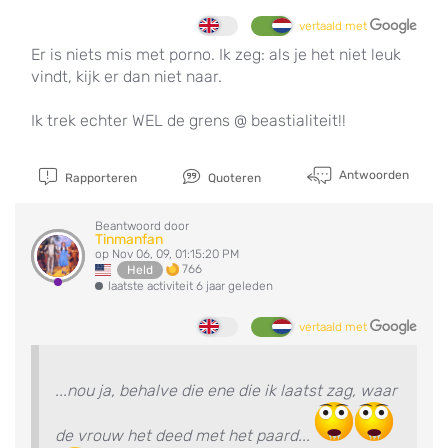
vertaald met
Er is niets mis met porno. Ik zeg: als je het niet leuk
vindt, kijk er dan niet naar.
Ik trek echter WEL de grens @ beastialiteit!!
Antwoorden
Rapporteren
Quoteren
Beantwoord door
Tinmanfan
op Nov 06, 09, 01:15:20 PM
766
Held
laatste activiteit 6 jaar geleden
vertaald met
...nou ja, behalve die ene die ik laatst zag, waar
de vrouw het deed met het paard...