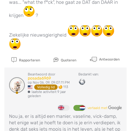
was... "what the f*ck", hoe gaat ze DAT dan DAAR in
krijgen
?
Ziekelijke nieuwsgierigheid
Antwoorden
Rapporteren
Quoteren
Beantwoord door
Bedankt van:
posada6969
op Nov 06, 09, 09:07:11 PM
113
Volledig lid
laatste activiteit 9 jaar
geleden
vertaald met
Nou ja, er is altijd een manier, vaseline, vick-damp,
het enige wat je hoeft te doen is je erin verdiepen, ik
denk dat seks iets moois is in het leven, als je het op