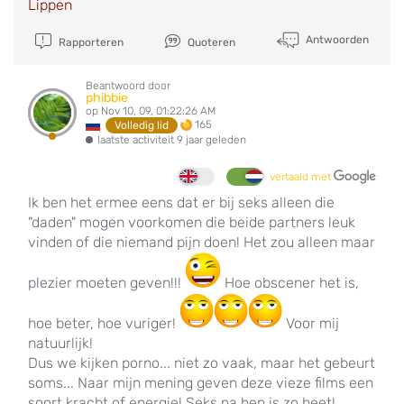
Lippen
Antwoorden
Rapporteren
Quoteren
Beantwoord door
phibbie
op Nov 10, 09, 01:22:26 AM
165
Volledig lid
laatste activiteit 9 jaar geleden
vertaald met
Ik ben het ermee eens dat er bij seks alleen die
"daden" mogen voorkomen die beide partners leuk
vinden of die niemand pijn doen! Het zou alleen maar
plezier moeten geven!!!
Hoe obscener het is,
hoe beter, hoe vuriger!
Voor mij
natuurlijk!
Dus we kijken porno... niet zo vaak, maar het gebeurt
soms... Naar mijn mening geven deze vieze films een
soort kracht of energie! Seks na hen is zo heet!