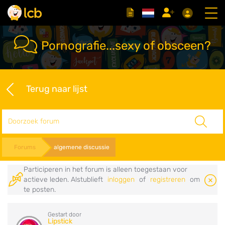
Pornografie...sexy of obsceen?
Terug naar lijst
Zoeken
Forums
algemene discussie
Participeren in het forum is alleen toegestaan voor
actieve leden. Alstublieft
inloggen
of
registreren
om
te posten.
Gestart door
Lipstick