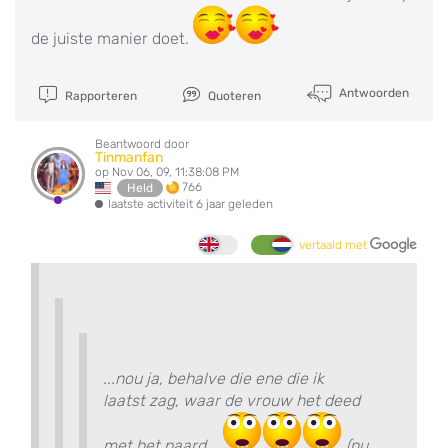
de juiste manier doet.
Antwoorden
Rapporteren
Quoteren
Beantwoord door
Tinmanfan
op Nov 06, 09, 11:38:08 PM
766
Held
laatste activiteit 6 jaar geleden
vertaald met
...nou ja, behalve die ene die ik
laatst zag, waar de vrouw het deed
met het paard...
(nu