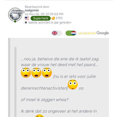
Beantwoord door
nalgenie
Verbannen
op Nov 06, 09, 07:39:53 PM
2190
Superheld
laatste activiteit 6 jaar geleden
vertaald met
...nou ja, behalve die ene die ik laatst zag,
waar de vrouw het deed met het paard...
(nu is er iets voor jullie
dierenrechtenactivisten)
oo
of moet ik zeggen whoa?
Ik denk dat zo ongeveer al het andere in