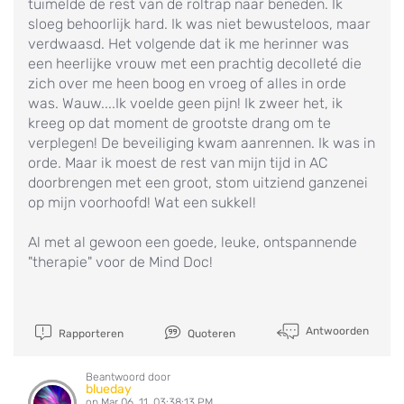
tuimelde de rest van de roltrap naar beneden. Ik
sloeg behoorlijk hard. Ik was niet bewusteloos, maar
verdwaasd. Het volgende dat ik me herinner was
een heerlijke vrouw met een prachtig decolleté die
zich over me heen boog en vroeg of alles in orde
was. Wauw....Ik voelde geen pijn! Ik zweer het, ik
kreeg op dat moment de grootste drang om te
verplegen! De beveiliging kwam aanrennen. Ik was in
orde. Maar ik moest de rest van mijn tijd in AC
doorbrengen met een groot, stom uitziend ganzenei
op mijn voorhoofd! Wat een sukkel!
Al met al gewoon een goede, leuke, ontspannende
"therapie" voor de Mind Doc!
Antwoorden
Rapporteren
Quoteren
Beantwoord door
blueday
op Mar 06, 11, 03:38:13 PM