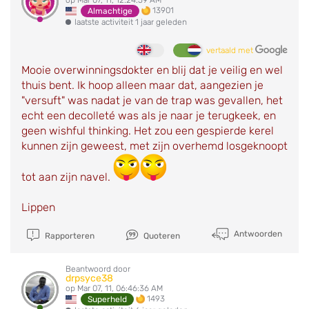
13901
Almachtige
laatste activiteit 1 jaar geleden
vertaald met
Mooie overwinningsdokter en blij dat je veilig en wel
thuis bent. Ik hoop alleen maar dat, aangezien je
"versuft" was nadat je van de trap was gevallen, het
echt een decolleté was als je naar je terugkeek, en
geen wishful thinking. Het zou een gespierde kerel
kunnen zijn geweest, met zijn overhemd losgeknoopt
tot aan zijn navel.
Lippen
Antwoorden
Rapporteren
Quoteren
Beantwoord door
drpsyce38
op Mar 07, 11, 06:46:36 AM
1493
Superheld