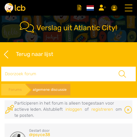
Verslag uit Atlantic City!
Terug naar lijst
Zoeken
Forums
algemene discussie
Participeren in het forum is alleen toegestaan voor
actieve leden. Alstublieft
inloggen
of
registreren
om
te posten.
Gestart door
drpsyce38