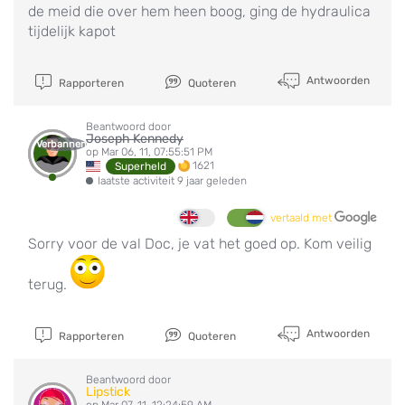
de meid die over hem heen boog, ging de hydraulica
tijdelijk kapot
Antwoorden
Rapporteren
Quoteren
Beantwoord door
Joseph Kennedy
Verbannen
op Mar 06, 11, 07:55:51 PM
1621
Superheld
laatste activiteit 9 jaar geleden
vertaald met
Sorry voor de val Doc, je vat het goed op. Kom veilig
terug.
Antwoorden
Rapporteren
Quoteren
Beantwoord door
Lipstick
op Mar 07, 11, 12:24:59 AM