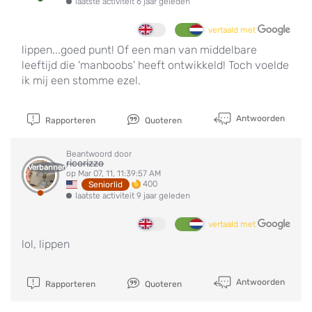
laatste activiteit 6 jaar geleden
vertaald met
lippen...goed punt! Of een man van middelbare
leeftijd die 'manboobs' heeft ontwikkeld! Toch voelde
ik mij een stomme ezel.
Antwoorden
Rapporteren
Quoteren
Beantwoord door
ricorizzo
Verbannen
op Mar 07, 11, 11:39:57 AM
400
Seniorlid
laatste activiteit 9 jaar geleden
vertaald met
lol, lippen
Antwoorden
Rapporteren
Quoteren