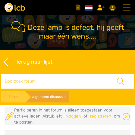
Deze lamp is defect, hij geeft
maar één wens....
Terug naar lijst
Zoeken
Forums
algemene discussie
Participeren in het forum is alleen toegestaan voor
actieve leden. Alstublieft
inloggen
of
registreren
om
te posten.