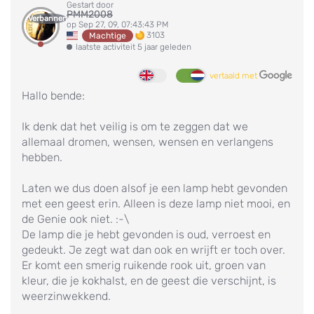
Gestart door
PMM2008
Verbannen
op Sep 27, 09, 07:43:43 PM
3103
Machtige
laatste activiteit 5 jaar geleden
vertaald met
Hallo bende:
Ik denk dat het veilig is om te zeggen dat we
allemaal dromen, wensen, wensen en verlangens
hebben.
Laten we dus doen alsof je een lamp hebt gevonden
met een geest erin. Alleen is deze lamp niet mooi, en
de Genie ook niet. :-\
De lamp die je hebt gevonden is oud, verroest en
gedeukt. Je zegt wat dan ook en wrijft er toch over.
Er komt een smerig ruikende rook uit, groen van
kleur, die je kokhalst, en de geest die verschijnt, is
weerzinwekkend.