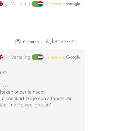
Vertaling
vertaald met
Antwoorden
Quoteren
Vertaling
vertaald met
ank?
taar..
elteken onder je naam
binnenkort zul je een alfabetsoep
kter met te veel graden"