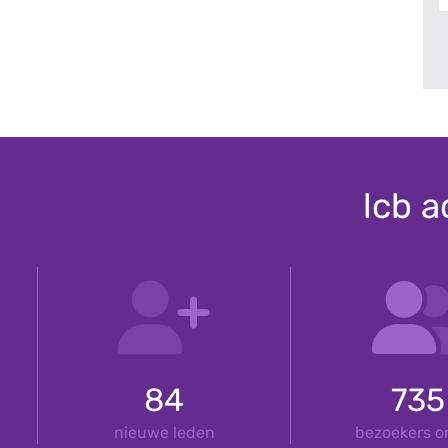
lcb a
84
735
nieuwe leden
bezoekers o