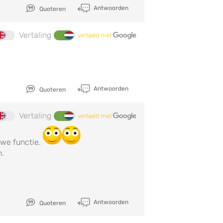
Antwoorden
Quoteren
Vertaling
vertaald met
Antwoorden
Quoteren
Vertaling
vertaald met
uwe functie.
n.
Antwoorden
Quoteren