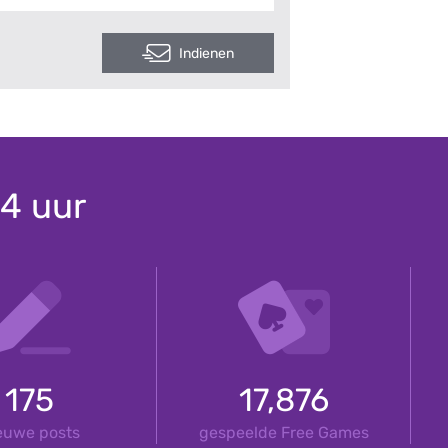
Indienen
24 uur
175
17,876
euwe posts
gespeelde Free Games