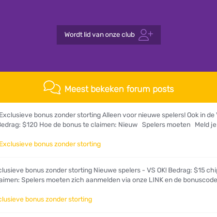
Wordt lid van onze club
Meest bekeken forum posts
Exclusieve bonus zonder storting Alleen voor nieuwe spelers! Ook in de
Bedrag: $120 Hoe de bonus te claimen: Nieuw Spelers moeten Meld je
Exclusieve bonus zonder storting
lusieve bonus zonder storting Nieuwe spelers - VS OK! Bedrag: $15 chi
laimen: Spelers moeten zich aanmelden via onze LINK en de bonuscode 
lusieve bonus zonder storting