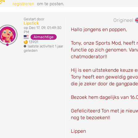
registreren
om te posten.
Gestart door
Origineel
Lipstick
op Dec 17, 09, 01:49:30
Hallo jongens en poppen,
PM
Almachtige
13901
Tony, onze Sports Mod, heeft 
laatste activiteit 1 jaar
functie op zich genomen. Van
geleden
chatmoderator!!
Hij is een uitstekende keuze 
Tony heeft een geweldig gevo
die je zeker door de gangpaden
Bezoek hem dagelijks van 16.0
Gefeliciteerd Ton met je nieuw
nog te bezoeken!!
Lippen