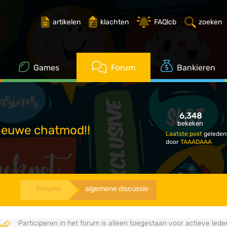
artikelen
klachten
FAQlcb
zoeken
Games
Forum
Bankieren
6,348
bekeken
nieuwe chatmod!!
Laatste post
geleden
door
TAAADAAA
Forums
algemene discussie
Participeren in het forum is alleen toegestaan voor actieve leden