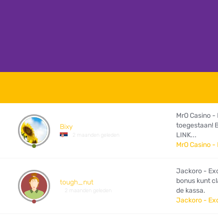
MrO Casino - 
toegestaan! 
Bixy
LINK...
2 maanden geleden
MrO Casino - 
Jackoro - Exc
bonus kunt c
tough_nut
de kassa.
2 maanden geleden
Jackoro - Exc