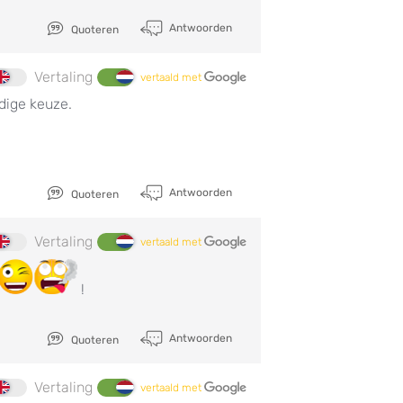
Antwoorden
Quoteren
Vertaling
vertaald met
dige keuze.
Antwoorden
Quoteren
Vertaling
vertaald met
!
Antwoorden
Quoteren
Vertaling
vertaald met