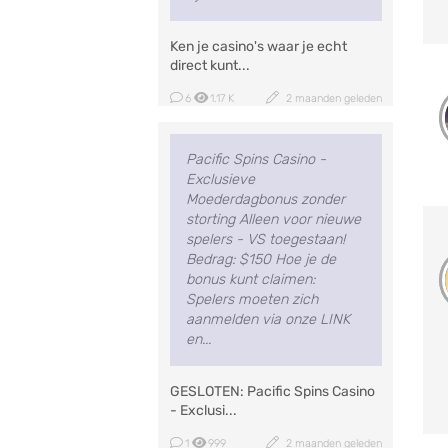
Ken je casino's waar je echt
direct kunt...
6
1.17 K
2 maanden geleden
Pacific Spins Casino -
Exclusieve
Moederdagbonus zonder
storting Alleen voor nieuwe
spelers - VS toegestaan!
Bedrag: $150 Hoe je de
bonus kunt claimen:
Spelers moeten zich
aanmelden via onze LINK
en...
GESLOTEN: Pacific Spins Casino
- Exclusi...
1
999
2 maanden geleden