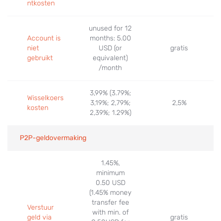
ntkosten
unused for 12
Account is
months: 5.00
niet
USD (or
gratis
gebruikt
equivalent)
/month
3,99% (3.79%;
Wisselkoers
3,19%; 2,79%;
2,5%
kosten
2,39%; 1.29%)
P2P-geldovermaking
1.45%,
minimum
0.50 USD
(1.45% money
transfer fee
Verstuur
with min. of
geld via
gratis