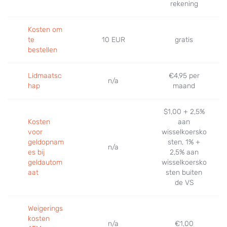
rekening
Kosten om
te
10 EUR
gratis
bestellen
Lidmaatsc
€4,95 per
n/a
hap
maand
$1,00 + 2,5%
Kosten
aan
voor
wisselkoersko
geldopnam
sten, 1% +
n/a
es bij
2,5% aan
geldautom
wisselkoersko
aat
sten buiten
de VS
Weigerings
kosten
n/a
€1,00