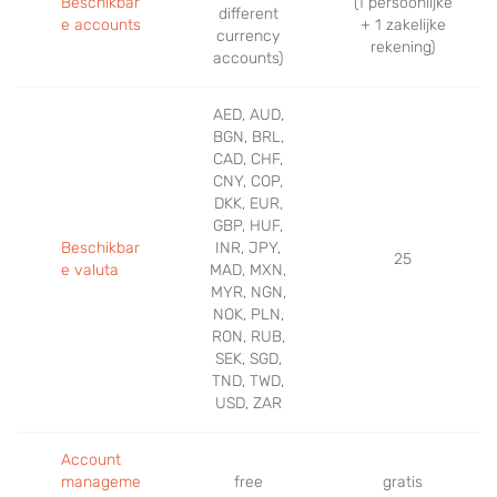
Beschikbar
(1 persoonlijke
different
e accounts
+ 1 zakelijke
currency
rekening)
accounts)
NETELLER vs. Discover
AED, AUD,
May 11, 2022
BGN, BRL,
CAD, CHF,
CNY, COP,
DKK, EUR,
GBP, HUF,
Beschikbar
INR, JPY,
25
e valuta
MAD, MXN,
MYR, NGN,
NOK, PLN,
RON, RUB,
PayPal vs. Discover
SEK, SGD,
TND, TWD,
May 04, 2022
USD, ZAR
Account
manageme
free
gratis