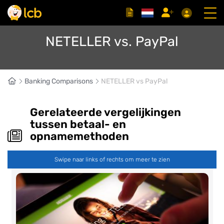
NETELLER vs. PayPal
Banking Comparisons
NETELLER vs PayPal
Gerelateerde vergelijkingen
tussen betaal- en
opnamemethoden
Swipe naar links of rechts om meer te zien