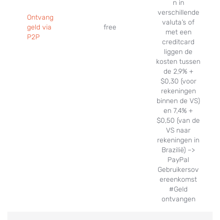
n in
verschillende
Ontvang
valuta’s of
geld via
free
met een
P2P
creditcard
liggen de
kosten tussen
de 2,9% +
$0,30 (voor
rekeningen
binnen de VS)
en 7,4% +
$0,50 (van de
VS naar
rekeningen in
Brazilië) –>
PayPal
Gebruikersov
ereenkomst
#Geld
ontvangen