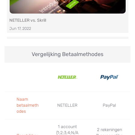
NETELLER vs. Skrill
Jun 17, 2022
Vergelijking Betaalmethodes
PayPal vs. Skrill
Jun 03, 2022
Naam
betaalmeth
NETELLER
PayPal
odes
1 account
2 rekeningen
(1;2;3;4;N/A