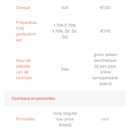
Cheque
N/A
€1,50
Prepaidkaa
1.75% (1.75%;
rt bij
1.75%; $6; $6;
€1,95
geldautom
$6)
aat
gratis (alleen
Naar de
beschikbaar
website
bij een paar
free
van de
online
verkoper
kansspelaanb
ieders)
Cashback en promoties
none (regular
Promoties
low-prize
n.v.t.
draws)