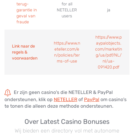
terug-
for all
garantie in
NETELLER
ja
geval van
users
fraude
https://www.p
https://www.n
aypalobjects.
Link naar de
eteller.com/e
com/marketin
regels &
n/policies/ter
g/ua/pdf/NL/
voorwaarden
ms-of-use
nl/ua-
091420.pdf
Er zijn geen casino's die NETELLER & PayPal
ondersteunen, klik op
NETELLER
of
PayPal
om casino's
te tonen die alleen deze methode ondersteunen.
Over Latest Casino Bonuses
Wij bieden een directory vol met autonome