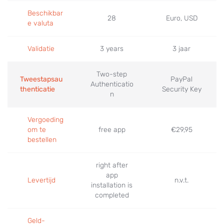
Beschikbar
28
Euro, USD
e valuta
Validatie
3 years
3 jaar
Two-step
Tweestapsau
PayPal
Authenticatio
thenticatie
Security Key
n
Vergoeding
om te
free app
€29,95
bestellen
right after
app
Levertijd
n.v.t.
installation is
completed
Geld-