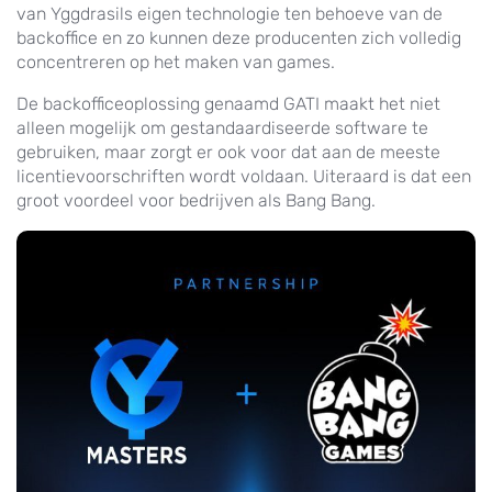
van Yggdrasils eigen technologie ten behoeve van de
backoffice en zo kunnen deze producenten zich volledig
concentreren op het maken van games.
De backofficeoplossing genaamd GATI maakt het niet
alleen mogelijk om gestandaardiseerde software te
gebruiken, maar zorgt er ook voor dat aan de meeste
licentievoorschriften wordt voldaan. Uiteraard is dat een
groot voordeel voor bedrijven als Bang Bang.