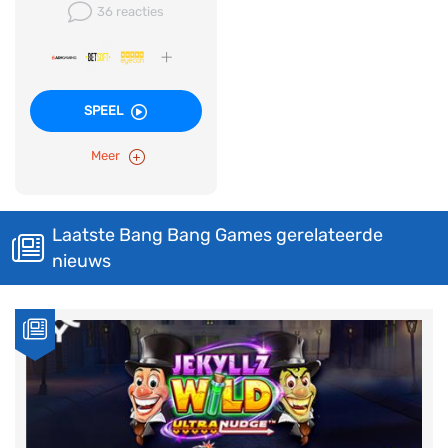
36 reacties
SPEEL
Meer
Laatste Bang Bang Games gerelateerde
nieuws