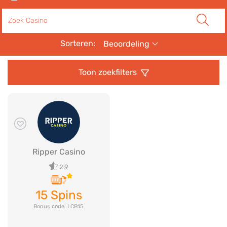
Zoeken
Sorteren:
Beoordeling
Toon zoekfilters
Ripper Casino
2.9
15 Spins
Bonus code: LCB15