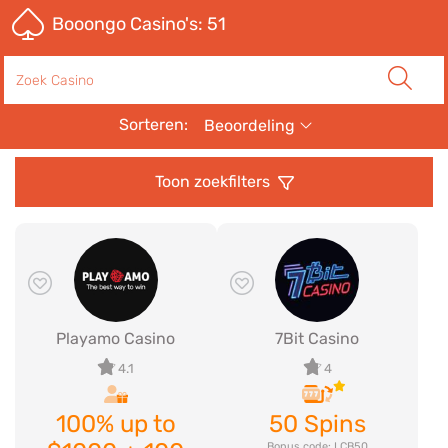
Booongo Casino's:
51
Zoeken
Sorteren:
Beoordeling
Toon zoekfilters
Playamo Casino
7Bit Casino
4.1
4
100% up to
50 Spins
Bonus code: LCB50