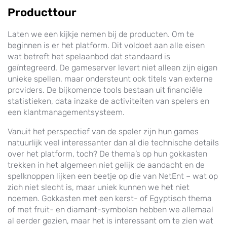
Producttour
Laten we een kijkje nemen bij de producten. Om te
beginnen is er het platform. Dit voldoet aan alle eisen
wat betreft het spelaanbod dat standaard is
geïntegreerd. De gameserver levert niet alleen zijn eigen
unieke spellen, maar ondersteunt ook titels van externe
providers. De bijkomende tools bestaan uit financiële
statistieken, data inzake de activiteiten van spelers en
een klantmanagementsysteem.
Vanuit het perspectief van de speler zijn hun games
natuurlijk veel interessanter dan al die technische details
over het platform, toch? De thema’s op hun gokkasten
trekken in het algemeen niet gelijk de aandacht en de
spelknoppen lijken een beetje op die van NetEnt – wat op
zich niet slecht is, maar uniek kunnen we het niet
noemen. Gokkasten met een kerst- of Egyptisch thema
of met fruit- en diamant-symbolen hebben we allemaal
al eerder gezien, maar het is interessant om te zien wat