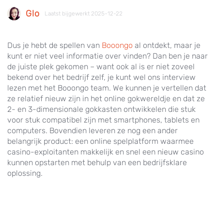
Glo
Laatst bijgewerkt 2025-12-22
Dus je hebt de spellen van
Booongo
al ontdekt, maar je
kunt er niet veel informatie over vinden? Dan ben je naar
de juiste plek gekomen – want ook al is er niet zoveel
bekend over het bedrijf zelf, je kunt wel ons interview
lezen met het Booongo team. We kunnen je vertellen dat
ze relatief nieuw zijn in het online gokwereldje en dat ze
2- en 3-dimensionale gokkasten ontwikkelen die stuk
voor stuk compatibel zijn met smartphones, tablets en
computers. Bovendien leveren ze nog een ander
belangrijk product: een online spelplatform waarmee
casino-exploitanten makkelijk en snel een nieuw casino
kunnen opstarten met behulp van een bedrijfsklare
oplossing.