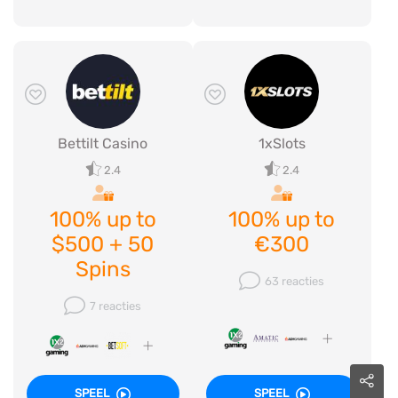
Bettilt Casino
1xSlots
2.4
2.4
100% up to
100% up to
$500 + 50
€300
Spins
63 reacties
7 reacties
SPEEL
SPEEL