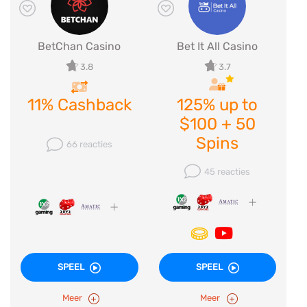
BetChan Casino
Bet It All Casino
3.8
3.7
11% Cashback
125% up to
$100 + 50
Spins
66 reacties
45 reacties
SPEEL
SPEEL
Meer
Meer