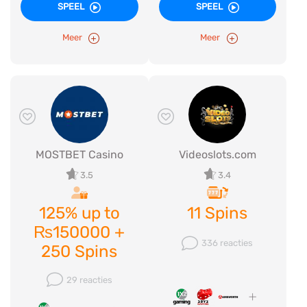
SPEEL
SPEEL
Meer
Meer
MOSTBET Casino
Videoslots.com
3.5
3.4
125% up to
11 Spins
₨150000 +
336 reacties
250 Spins
29 reacties