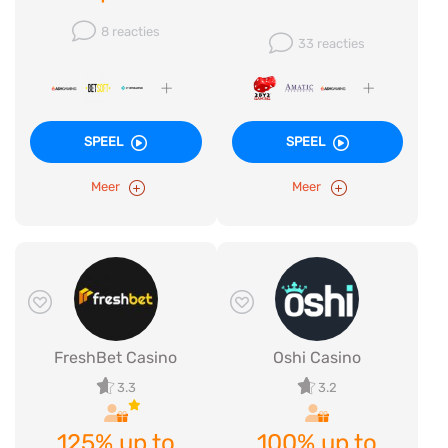
8 reacties
33 reacties
SPEEL
SPEEL
Meer
Meer
FreshBet Casino
Oshi Casino
3.3
3.2
125% up to
100% up to