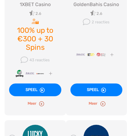
1XBET Casino
GoldenBahis Casino
2.6
2.6
2 reacties
100% up to
€300 + 30
Spins
43 reacties
SPEEL
SPEEL
Meer
Meer