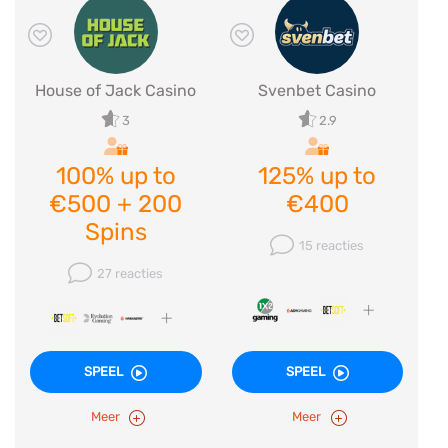
House of Jack Casino
Svenbet Casino
3
2.9
100% up to
125% up to
€500 + 200
€400
Spins
15 reacties
27 reacties
SPEEL
SPEEL
Meer
Meer