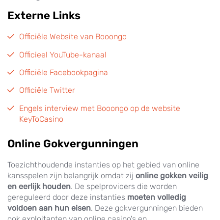
Externe Links
Officiële Website van Booongo
Officieel YouTube-kanaal
Officiële Facebookpagina
Officiële Twitter
Engels interview met Booongo op de website
KeyToCasino
Online Gokvergunningen
Toezichthoudende instanties op het gebied van online
kansspelen zijn belangrijk omdat zij
online gokken veilig
en eerlijk houden
. De spelproviders die worden
gereguleerd door deze instanties
moeten volledig
voldoen aan hun eisen
. Deze gokvergunningen bieden
ook exploitanten van online casino's en