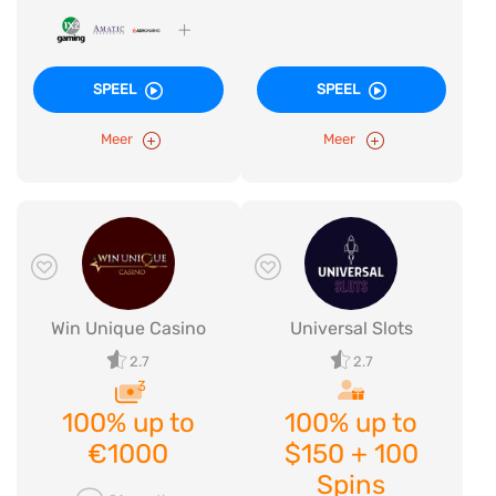
SPEEL
SPEEL
Meer
Meer
Win Unique Casino
Universal Slots
2.7
2.7
3
100% up to
100% up to
€1000
$150 + 100
Spins