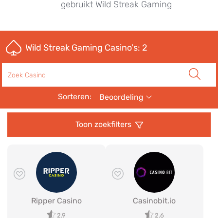
gebruikt Wild Streak Gaming
Wild Streak Gaming Casino's:
2
Zoeken
Sorteren:
Beoordeling
Toon zoekfilters
Ripper Casino
Casinobit.io
2.9
2.6