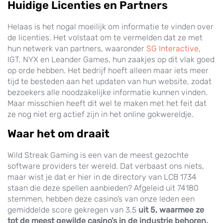
Huidige Licenties en Partners
Helaas is het nogal moeilijk om informatie te vinden over
de licenties. Het volstaat om te vermelden dat ze met
hun netwerk van partners, waaronder
SG Interactive
,
IGT, NYX en Leander Games, hun zaakjes op dit vlak goed
op orde hebben. Het bedrijf hoeft alleen maar iets meer
tijd te besteden aan het updaten van hun website, zodat
bezoekers alle noodzakelijke informatie kunnen vinden.
Maar misschien heeft dit wel te maken met het feit dat
ze nog niet erg actief zijn in het online gokwereldje.
Waar het om draait
Wild Streak Gaming is een van de meest gezochte
software providers ter wereld. Dat verbaast ons niets,
maar wist je dat er hier in de directory van LCB 1734
staan die deze spellen aanbieden? Afgeleid uit 74180
stemmen, hebben deze casino’s van onze leden een
gemiddelde score gekregen van 3.5
uit 5, waarmee ze
tot de meest gewilde casino’s in de industrie behoren.