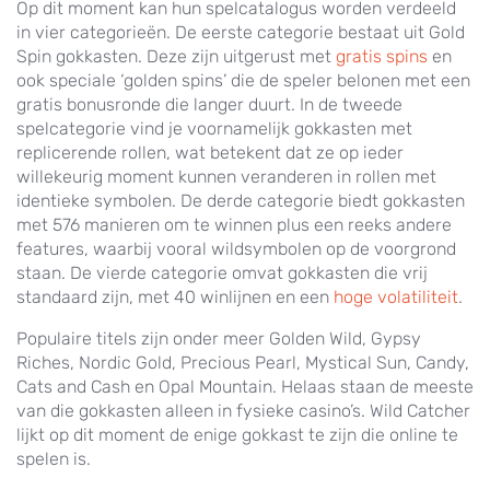
Op dit moment kan hun spelcatalogus worden verdeeld
in vier categorieën. De eerste categorie bestaat uit Gold
Spin gokkasten. Deze zijn uitgerust met
gratis spins
en
ook speciale ‘golden spins’ die de speler belonen met een
gratis bonusronde die langer duurt. In de tweede
spelcategorie vind je voornamelijk gokkasten met
replicerende rollen, wat betekent dat ze op ieder
willekeurig moment kunnen veranderen in rollen met
identieke symbolen. De derde categorie biedt gokkasten
met 576 manieren om te winnen plus een reeks andere
features, waarbij vooral wildsymbolen op de voorgrond
staan. De vierde categorie omvat gokkasten die vrij
standaard zijn, met 40 winlijnen en een
hoge volatiliteit
.
Populaire titels zijn onder meer Golden Wild, Gypsy
Riches, Nordic Gold, Precious Pearl, Mystical Sun, Candy,
Cats and Cash en Opal Mountain. Helaas staan de meeste
van die gokkasten alleen in fysieke casino’s. Wild Catcher
lijkt op dit moment de enige gokkast te zijn die online te
spelen is.