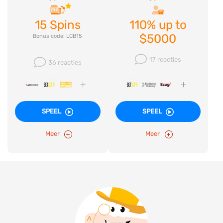
15 Spins
110% up to
$5000
Bonus code: LCB15
17 reacties
36 reacties
SPEEL
SPEEL
Meer
Meer