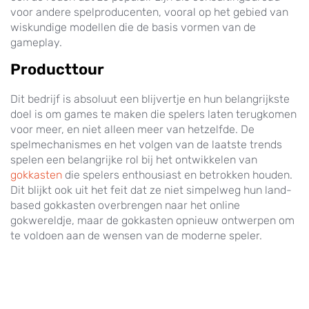
voor andere spelproducenten, vooral op het gebied van
wiskundige modellen die de basis vormen van de
gameplay.
Producttour
Dit bedrijf is absoluut een blijvertje en hun belangrijkste
doel is om games te maken die spelers laten terugkomen
voor meer, en niet alleen meer van hetzelfde. De
spelmechanismes en het volgen van de laatste trends
spelen een belangrijke rol bij het ontwikkelen van
gokkasten
die spelers enthousiast en betrokken houden.
Dit blijkt ook uit het feit dat ze niet simpelweg hun land-
based gokkasten overbrengen naar het online
gokwereldje, maar de gokkasten opnieuw ontwerpen om
te voldoen aan de wensen van de moderne speler.