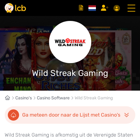
Wild Streak Gaming
Casino's
Casino Software
Wild Streak Gaming
Ga meteen door naar de Lijst met Casino's
Wild Streak Gaming is afkomstig uit de Verenigde Staten