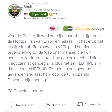
Beantwoord door
Shelli
Verbannen
op Jun 27, 09, 10:02:55 PM
2183
Superheld
laatste activiteit 8 jaar geleden
vertaald met
Weet je, Trotter, ik wed dat hij minder tijd krijgt dan
de klootzakken van Enron en helaas lijkt het erop dat
al zijn slachtoffers sowieso VEEL geld hadden, in
tegenstelling tot de "gewone" mensen die hun
pensioen verloren, enz... Hoe dan ook veel tijd die hij
krijgt zal niet genoeg zijn, plus het zal FED TIME zijn,
dat is een LANDCLUB. Zet hem in een gewone
gevangenis en laat hem door de tuin lopen!!!!
Gewoon mijn mening....
PS Geweldig bericht!!
Antwoorden
Rapporteren
Quoteren