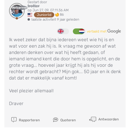
Gestart door
trotter
Verbannen
op Jun 27, 09, 07:11:36 AM
86
Juniorlid
laatste activiteit 9 jaar geleden
vertaald met
Ik weet zeker dat bijna iedereen weet wie hij is en
wat voor een zak hij is. Ik vraag me gewoon af wat
anderen denken over wat hij heeft gedaan, of
iemand iemand kent die door hem is opgelicht, en de
grote vraag... hoeveel jaar krijgt hij als hij voor de
rechter wordt gebracht? Mijn gok... 50 jaar en ik denk
dat dat er makkelijk vanaf komt!
Veel plezier allemaal!
Draver
Antwoorden
Rapporteren
Quoteren