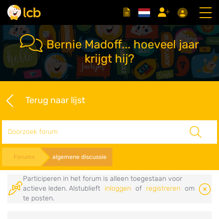
Bernie Madoff... hoeveel jaar
krijgt hij?
Terug naar lijst
Zoeken
Forums
algemene discussie
Participeren in het forum is alleen toegestaan voor
actieve leden. Alstublieft
inloggen
of
registreren
om
te posten.