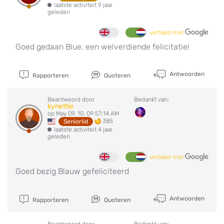
laatste activiteit 9 jaar
geleden
vertaald met
Goed gedaan Blue, een welverdiende felicitatie!
Antwoorden
Rapporteren
Quoteren
Beantwoord door
Bedankt van:
kynettie
op May 09, 10, 09:57:14 AM
385
Seniorlid
laatste activiteit 4 jaar
geleden
vertaald met
Goed bezig Blauw gefeliciteerd
Antwoorden
Rapporteren
Quoteren
Beantwoord door
Bedankt van: