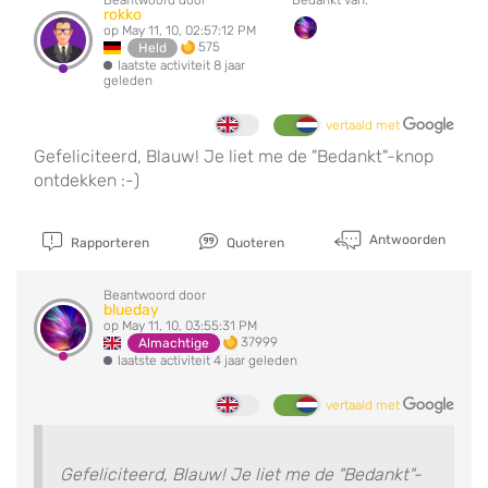
rokko
op May 11, 10, 02:57:12 PM
575
Held
laatste activiteit 8 jaar
geleden
vertaald met
Gefeliciteerd, Blauw! Je liet me de "Bedankt"-knop
ontdekken :-)
Antwoorden
Rapporteren
Quoteren
Beantwoord door
blueday
op May 11, 10, 03:55:31 PM
37999
Almachtige
laatste activiteit 4 jaar geleden
vertaald met
Gefeliciteerd, Blauw! Je liet me de "Bedankt"-