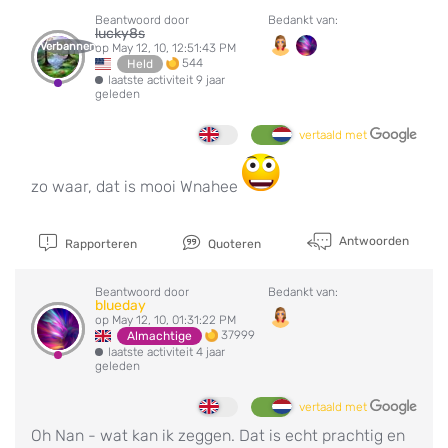
Beantwoord door
Bedankt van:
lucky8s
Verbannen
op May 12, 10, 12:51:43 PM
544
Held
laatste activiteit 9 jaar
geleden
vertaald met
zo waar, dat is mooi Wnahee
Antwoorden
Rapporteren
Quoteren
Beantwoord door
Bedankt van:
blueday
op May 12, 10, 01:31:22 PM
37999
Almachtige
laatste activiteit 4 jaar
geleden
vertaald met
Oh Nan - wat kan ik zeggen. Dat is echt prachtig en