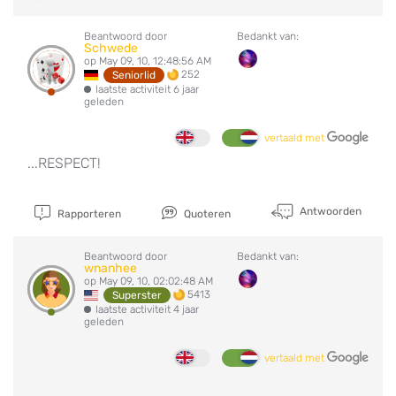
Beantwoord door
Bedankt van:
Schwede
op May 09, 10, 12:48:56 AM
252
Seniorlid
laatste activiteit 6 jaar
geleden
vertaald met
...RESPECT!
Antwoorden
Rapporteren
Quoteren
Beantwoord door
Bedankt van:
wnanhee
op May 09, 10, 02:02:48 AM
5413
Superster
laatste activiteit 4 jaar
geleden
vertaald met