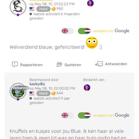
op May 08, 10, 01:52:23 PM
983
Held
laatste activiteit 6 maanden
geleden
vertaald met
Welverdiend blauw, gefeliciteerd!
:)
Antwoorden
Rapporteren
Quoteren
Beantwoord door
Bedankt van:
lucky8s
Verbannen
op May 08, 10, 02:00:02 PM
544
Held
laatste activiteit 9 jaar
geleden
vertaald met
Knuffels en kusjes voor jou Blue. Ik ken haar al vele
jaren toen ik geen lid was en haar hulp nodig had en