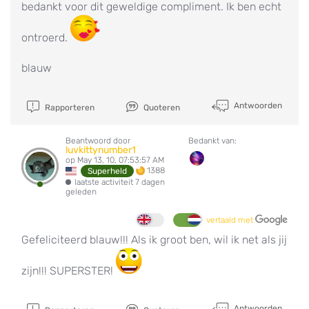
bedankt voor dit geweldige compliment. Ik ben echt
ontroerd.
blauw
Antwoorden
Rapporteren
Quoteren
Beantwoord door
Bedankt van:
luvkittynumber1
op May 13, 10, 07:53:57 AM
1388
Superheld
laatste activiteit 7 dagen
geleden
vertaald met
Gefeliciteerd blauw!!! Als ik groot ben, wil ik net als jij
zijn!!! SUPERSTER!
Antwoorden