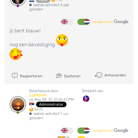
laatste activiteit 4 jaar
geleden
vertaald met
jij bent blauw!
nog een bevestiging
Antwoorden
Rapporteren
Quoteren
Beantwoord door
Bedankt van:
Luckynn
op May 08, 10, 12:06:27 PM
Administrator
5670
laatste activiteit 7 uur
geleden
vertaald met