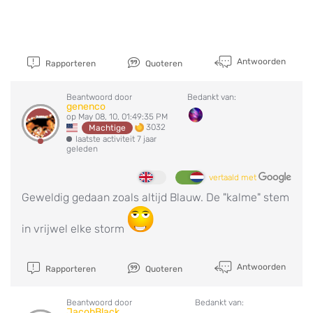
Antwoorden
Rapporteren
Quoteren
Beantwoord door
Bedankt van:
genenco
op May 08, 10, 01:49:35 PM
3032
Machtige
laatste activiteit 7 jaar
geleden
vertaald met
Geweldig gedaan zoals altijd Blauw. De "kalme" stem
in vrijwel elke storm
Antwoorden
Rapporteren
Quoteren
Beantwoord door
Bedankt van:
JacobBlack