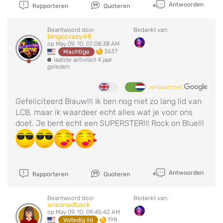
Antwoorden
Rapporteren
Quoteren
Beantwoord door
Bedankt van:
bingocrazy48
op May 09, 10, 07:08:38 AM
3637
Machtige
laatste activiteit 4 jaar
geleden
vertaald met
Gefeliciteerd Blauw!!! Ik ben nog niet zo lang lid van
LCB, maar ik waardeer echt alles wat je voor ons
doet. Je bent echt een SUPERSTER!!! Rock on Blue!!!
Antwoorden
Rapporteren
Quoteren
Beantwoord door
Bedankt van:
arizonadback
op May 09, 10, 09:45:42 AM
198
Volledig lid