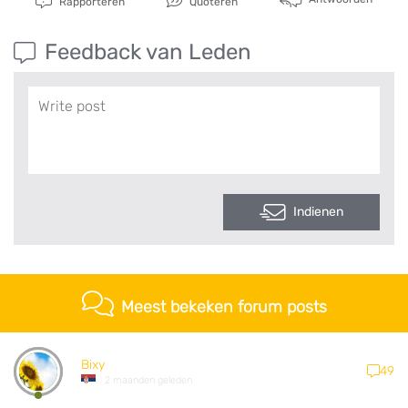
Rapporteren
Quoteren
Feedback van Leden
Indienen
Meest bekeken forum posts
Bixy
49
2 maanden geleden