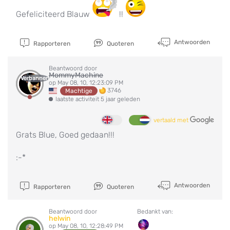
Gefeliciteerd Blauw
!!
Antwoorden
Rapporteren
Quoteren
Beantwoord door
MommyMachine
Verbannen
op May 08, 10, 12:23:09 PM
3746
Machtige
laatste activiteit 5 jaar geleden
vertaald met
Grats Blue, Goed gedaan!!!
:-*
Antwoorden
Rapporteren
Quoteren
Beantwoord door
Bedankt van:
helwin
op May 08, 10, 12:28:49 PM