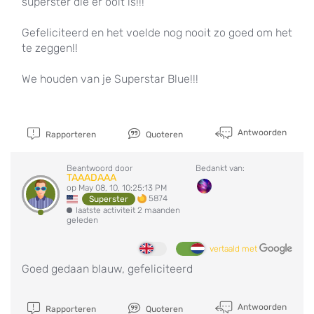
superster die er ooit is!!!
Gefeliciteerd en het voelde nog nooit zo goed om het
te zeggen!!
We houden van je Superstar Blue!!!
Antwoorden
Rapporteren
Quoteren
Beantwoord door
Bedankt van:
TAAADAAA
op May 08, 10, 10:25:13 PM
5874
Superster
laatste activiteit 2 maanden
geleden
vertaald met
Goed gedaan blauw, gefeliciteerd
Antwoorden
Rapporteren
Quoteren