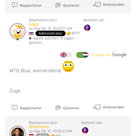
Antwoorden
Rapporteren
Quoteren
Beantwoord door
Bedankt van:
zuga
op May 08, 10, 10:43:17 AM
8479
Administrator
laatste activiteit 10 dagen
geleden
vertaald met
WTG Blue, welverdiend!
Zuga
Antwoorden
Rapporteren
Quoteren
Beantwoord door
Bedankt van:
dirkemans
op May 08, 10, 10:55:21 AM
916
Held