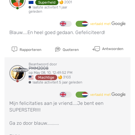
2001
Superheld
laatste activiteit 1 jaar
geleden
vertaald met
Blauw....En heel goed gedaan. Gefeliciteerd!
Antwoorden
Rapporteren
Quoteren
Beantwoord door
PMM2008
Verbannen
op May 08, 10, 12:49:52 PM
3103
Machtige
laatste activiteit 5 jaar geleden
vertaald met
Mijn felicitaties aan je vriend....Je bent een
SUPERSTER!!!!
Ga zo door blauw..........