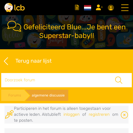
Gefeliciteerd Blue...Je bent een
Superstar-baby!!
Terug naar lijst
Zoeken
Forums
algemene discussie
Participeren in het forum is alleen toegestaan voor
actieve leden. Alstublieft
inloggen
of
registreren
om
te posten.