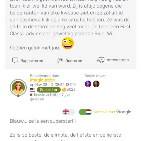
toen ik er wel lid van werd. Zij is altijd degene die
beide kanten van elke kwestie ziet en ze zal altijd
een positieve kijk op elke situatie hebben. Ze was de
stilte in de storm en nog veel meer. Je bent een First
Class Lady en een geweldig persoon Blue. Wij
hebben geluk met jou.
Antwoorden
Rapporteren
Quoteren
Beantwoord door
Bedankt van:
Imagin.ation
op May 08, 10, 08:32:18 PM
5026
Superster
laatste activiteit 7 jaar
geleden
vertaald met
Blauw... ze is een superster!!!
Ze is de beste, de slimste, de liefste en de liefste