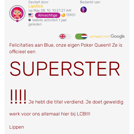
Gestart door
Bedankt van:
Lipstick
op May 08, 10, 10:27:27 AM
13901
Almachtige
laatste activiteit 1 jaar
geleden
vertaald met
Felicitaties aan Blue, onze eigen Poker Queen!! Ze is
officieel een
SUPERSTER
!!!!
Je hebt die titel verdiend. Je doet geweldig
werk voor ons allemaal hier bij LCB!!!!
Lippen