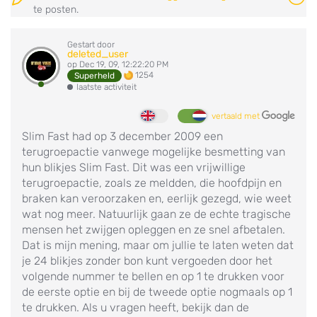
te posten.
Gestart door
deleted_user
op Dec 19, 09, 12:22:20 PM
1254
Superheld
laatste activiteit
vertaald met
Slim Fast had op 3 december 2009 een
terugroepactie vanwege mogelijke besmetting van
hun blikjes Slim Fast. Dit was een vrijwillige
terugroepactie, zoals ze meldden, die hoofdpijn en
braken kan veroorzaken en, eerlijk gezegd, wie weet
wat nog meer. Natuurlijk gaan ze de echte tragische
mensen het zwijgen opleggen en ze snel afbetalen.
Dat is mijn mening, maar om jullie te laten weten dat
je 24 blikjes zonder bon kunt vergoeden door het
volgende nummer te bellen en op 1 te drukken voor
de eerste optie en bij de tweede optie nogmaals op 1
te drukken. Als u vragen heeft, bekijk dan de