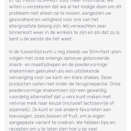
ET op 1-800-SLIMFAST voor meer informatie. We
willen u verzekeren dat we al het nodige doen om dit
probleem niet alleen op te lossen, aangezien uw
gezondheid en veiligheid voor ons van het
allergrootste belang zijn. Wij verwachten zeer
binnenkort weer in de winkels te zijn en als dat zo is,
bent u de eerste die het weet.
In de tussentijd kunt u nog steeds uw Slim•Fast-plan
volgen met onze onlangs opnieuw gelanceerde
snack- en maaltijdrepen en de poedervormige
shakemixen gebruiken als een uitstekende
vervanging voor uw kant-en-klare shakes. Deze
producten vallen niet onder de terugroepactie. Onze
poedervormige shakemixen zijn een geweldig,
voordelig alternatief dat u vers kunt maken met
vetvrije melk naar keuze (inclusief lactosevrije of
sojamelk). Je kunt er ook andere favorieten aan
toevoegen, zoals bessen of fruit, om je eigen
aangepaste variant te creëren. We hebben tips en
recepten om u te laten zien hoe u op veel