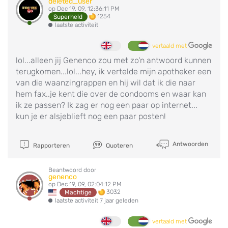
deleted_user
op Dec 19, 09, 12:36:11 PM
1254
Superheld
laatste activiteit
vertaald met
lol...alleen jij Genenco zou met zo'n antwoord kunnen
terugkomen...lol...hey, ik vertelde mijn apotheker een
van die waanzingrappen en hij wil dat ik die naar
hem fax..je kent die over de condooms en waar kan
ik ze passen? Ik zag er nog een paar op internet...
kun je er alsjeblieft nog een paar posten!
Antwoorden
Rapporteren
Quoteren
Beantwoord door
genenco
op Dec 19, 09, 02:04:12 PM
3032
Machtige
laatste activiteit 7 jaar geleden
vertaald met