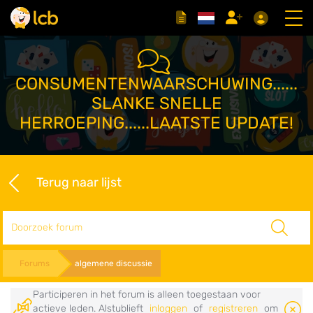
CONSUMENTENWAARSCHUWING......
SLANKE SNELLE
HERROEPING......LAATSTE UPDATE!
Terug naar lijst
Zoeken
Forums
algemene discussie
Participeren in het forum is alleen toegestaan voor
actieve leden. Alstublieft
inloggen
of
registreren
om