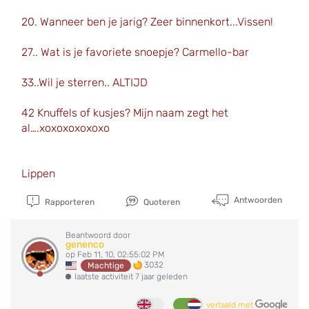
20. Wanneer ben je jarig? Zeer binnenkort...Vissen!
27.. Wat is je favoriete snoepje? Carmello-bar
33..Wil je sterren.. ALTIJD
42 Knuffels of kusjes? Mijn naam zegt het
al….xoxoxoxoxoxo
Lippen
Antwoorden
Rapporteren
Quoteren
Beantwoord door
genenco
op Feb 11, 10, 02:55:02 PM
3032
Machtige
laatste activiteit 7 jaar geleden
vertaald met