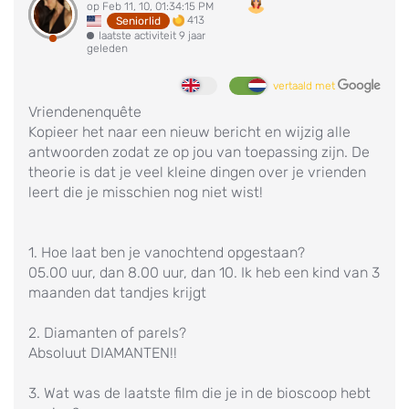
op Feb 11, 10, 01:34:15 PM
413
Seniorlid
laatste activiteit 9 jaar
geleden
vertaald met
Vriendenenquête
Kopieer het naar een nieuw bericht en wijzig alle
antwoorden zodat ze op jou van toepassing zijn. De
theorie is dat je veel kleine dingen over je vrienden
leert die je misschien nog niet wist!
1. Hoe laat ben je vanochtend opgestaan?
05.00 uur, dan 8.00 uur, dan 10. Ik heb een kind van 3
maanden dat tandjes krijgt
2. Diamanten of parels?
Absoluut DIAMANTEN!!
3. Wat was de laatste film die je in de bioscoop hebt