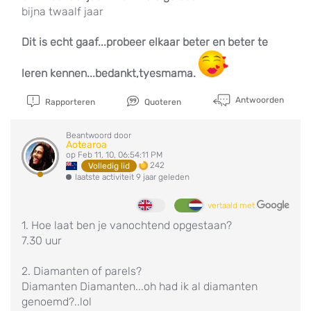
bijna twaalf jaar
Dit is echt gaaf...probeer elkaar beter en beter te
leren kennen...bedankt,tyesmama.
Antwoorden
Rapporteren
Quoteren
Beantwoord door
Aotearoa
op Feb 11, 10, 06:54:11 PM
242
Volledig lid
laatste activiteit 9 jaar geleden
vertaald met
1. Hoe laat ben je vanochtend opgestaan?
7.30 uur
2. Diamanten of parels?
Diamanten Diamanten...oh had ik al diamanten
genoemd?..lol