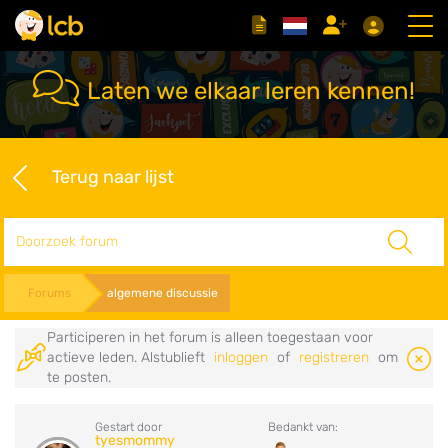
Laten we elkaar leren kennen!
Terug naar lijst
Zoeken
Forums
algemene discussie
Participeren in het forum is alleen toegestaan voor
actieve leden. Alstublieft
inloggen
of
registreren
om
te posten.
Gestart door
Bedankt van:
tyesmommy