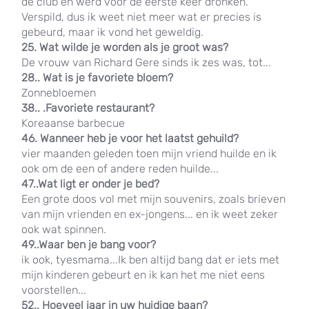
de club en werd voor de eerste keer dronken.
Verspild, dus ik weet niet meer wat er precies is
gebeurd, maar ik vond het geweldig.
25. Wat wilde je worden als je groot was?
De vrouw van Richard Gere sinds ik zes was, tot...
28.. Wat is je favoriete bloem?
Zonnebloemen
38.. .Favoriete restaurant?
Koreaanse barbecue
46. Wanneer heb je voor het laatst gehuild?
vier maanden geleden toen mijn vriend huilde en ik
ook om de een of andere reden huilde...
47..Wat ligt er onder je bed?
Een grote doos vol met mijn souvenirs, zoals brieven
van mijn vrienden en ex-jongens... en ik weet zeker
ook wat spinnen.
49..Waar ben je bang voor?
ik ook, tyesmama...Ik ben altijd bang dat er iets met
mijn kinderen gebeurt en ik kan het me niet eens
voorstellen...
52.. Hoeveel jaar in uw huidige baan?