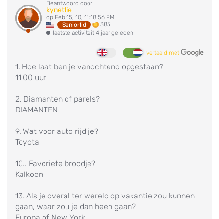
Beantwoord door
kynettie
op Feb 15, 10, 11:18:56 PM
385
Seniorlid
laatste activiteit 4 jaar geleden
vertaald met
1. Hoe laat ben je vanochtend opgestaan?
11.00 uur
2. Diamanten of parels?
DIAMANTEN
9. Wat voor auto rijd je?
Toyota
10.. Favoriete broodje?
Kalkoen
13. Als je overal ter wereld op vakantie zou kunnen
gaan, waar zou je dan heen gaan?
Europa of New York