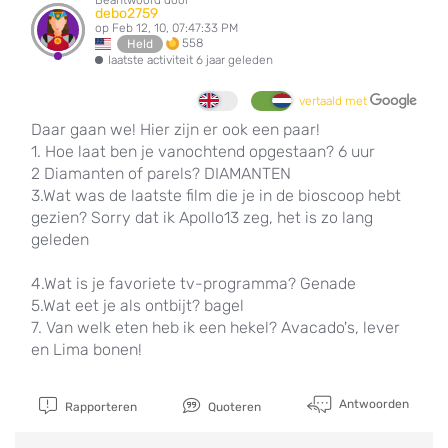
debo2759
op Feb 12, 10, 07:47:33 PM
558
Held
laatste activiteit 6 jaar geleden
vertaald met
Daar gaan we! Hier zijn er ook een paar!
1. Hoe laat ben je vanochtend opgestaan? 6 uur
2 Diamanten of parels? DIAMANTEN
3.Wat was de laatste film die je in de bioscoop hebt
gezien? Sorry dat ik Apollo13 zeg, het is zo lang
geleden
4.Wat is je favoriete tv-programma? Genade
5.Wat eet je als ontbijt? bagel
7. Van welk eten heb ik een hekel? Avacado's, lever
en Lima bonen!
Antwoorden
Rapporteren
Quoteren