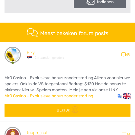
Indienen
Meest bekeken forum posts
Bixy
49
2 maanden geleden
MrO Casino - Exclusieve bonus zonder storting Alleen voor nieuwe
spelers! Ook in de VS toegestaan! Bedrag: $120 Hoe de bonus te
claimen: Nieuw Spelers moeten Meld je aan via onze LINK...
MrO Casino - Exclusieve bonus zonder storting
BEKIJK
tough_nut
16