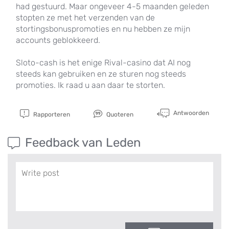
had gestuurd. Maar ongeveer 4-5 maanden geleden
stopten ze met het verzenden van de
stortingsbonuspromoties en nu hebben ze mijn
accounts geblokkeerd.
Sloto-cash is het enige Rival-casino dat AI nog
steeds kan gebruiken en ze sturen nog steeds
promoties. Ik raad u aan daar te storten.
Antwoorden
Rapporteren
Quoteren
Feedback van Leden