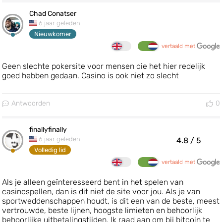
Chad Conatser
6 jaar geleden
Nieuwkomer
vertaald met
Geen slechte pokersite voor mensen die het hier redelijk
goed hebben gedaan. Casino is ook niet zo slecht
Antwoorden
0
finallyfinally
6 jaar geleden
4.8
/ 5
Volledig lid
vertaald met
Als je alleen geïnteresseerd bent in het spelen van
casinospellen, dan is dit niet de site voor jou. Als je van
sportweddenschappen houdt, is dit een van de beste, meest
vertrouwde, beste lijnen, hoogste limieten en behoorlijk
behoorlijke uitbetalingstijden. Ik raad aan om bij bitcoin te