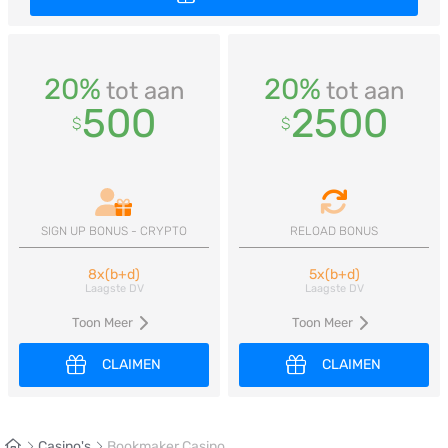
20%
20%
tot aan
tot aan
500
2500
$
$
SIGN UP BONUS - CRYPTO
RELOAD BONUS
8x(b+d)
5x(b+d)
Laagste DV
Laagste DV
Toon Meer
Toon Meer
CLAIMEN
CLAIMEN
Casino's
Bookmaker Casino