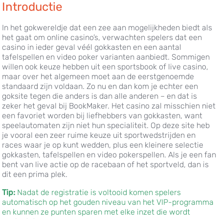
Introductie
In het gokwereldje dat een zee aan mogelijkheden biedt als
het gaat om online casino’s, verwachten spelers dat een
casino in ieder geval véél gokkasten en een aantal
tafelspellen en video poker varianten aanbiedt. Sommigen
willen ook keuze hebben uit een sportsbook of live casino,
maar over het algemeen moet aan de eerstgenoemde
standaard zijn voldaan. Zo nu en dan kom je echter een
goksite tegen die anders is dan alle anderen – en dat is
zeker het geval bij BookMaker. Het casino zal misschien niet
een favoriet worden bij liefhebbers van gokkasten, want
speelautomaten zijn niet hun specialiteit. Op deze site heb
je vooral een zeer ruime keuze uit sportwedstrijden en
races waar je op kunt wedden, plus een kleinere selectie
gokkasten, tafelspellen en video pokerspellen. Als je een fan
bent van live actie op de racebaan of het sportveld, dan is
dit een prima plek.
Tip:
Nadat de registratie is voltooid komen spelers
automatisch op het gouden niveau van het VIP-programma
en kunnen ze punten sparen met elke inzet die wordt