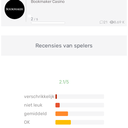
Bookmaker Casino
2
/ 5
21
8.69 K
Recensies van spelers
2.1
/5
verschrikkelijk
niet leuk
gemiddeld
OK