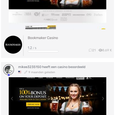
Bookmaker Casino
1.2
/ 5
21
8.69 K
mikee3235150
heeft een casino beoordeeld
9 maanden geleden