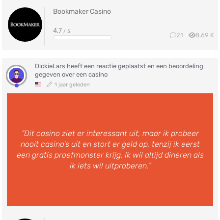
Bookmaker Casino
4.7
/ 5
21
8.69 K
DickieLars
heeft een reactie geplaatst en een beoordeling
gegeven over een casino
1 jaar geleden
"Dit casino ziet er interessant uit, maar ik probeer
nooit casino's uit en stort er geld op, tenzij ik eerst
een gratis proefmonster krijg. Ik wil altijd dineren als
ik iets wil uitproberen."