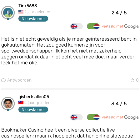
Tink5683
2 jaar geleden
2.4
/ 5
Nieuwkomer
vertaald met
Het is niet echt geweldig als je meer geïnteresseerd bent in
gokautomaten. Het zou goed kunnen zijn voor
sportweddenschappen. Ik kon het niet met zekerheid
zeggen omdat ik daar niet echt veel mee doe, maar verder
leek het me oké.
Antwoorden
0
gisbertsallen05
4 jaar geleden
3.4
/ 5
Nieuwkomer
vertaald met
Bookmaker Casino heeft een diverse collectie live
casinospellen; maar ik hoop echt dat hun online slotsectie