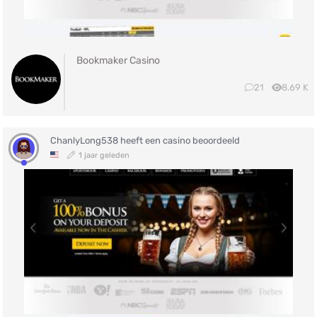
Bookmaker Casino
21
8.69 K
ChanlyLong538
heeft een casino beoordeeld
1 jaar geleden