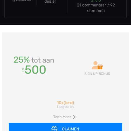
dealer
21 commentaar / 92
stemmen
25%
tot aan
500
$
SIGN UP BONUS
10x(b+d)
Laagste DV
Toon Meer
CLAIMEN