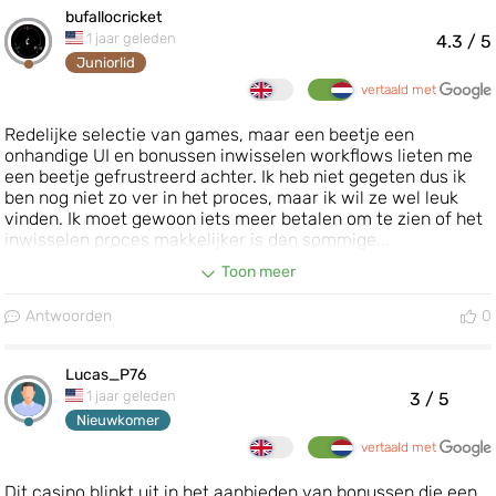
bufallocricket
1 jaar geleden
4.3
/ 5
Juniorlid
vertaald met
Redelijke selectie van games, maar een beetje een
onhandige UI en bonussen inwisselen workflows lieten me
een beetje gefrustreerd achter. Ik heb niet gegeten dus ik
ben nog niet zo ver in het proces, maar ik wil ze wel leuk
vinden. Ik moet gewoon iets meer betalen om te zien of het
inwisselen proces makkelijker is dan sommige...
Toon meer
Antwoorden
0
Lucas_P76
1 jaar geleden
3
/ 5
Nieuwkomer
vertaald met
Dit casino blinkt uit in het aanbieden van bonussen die een