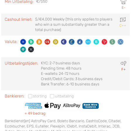
Min Uitbetaling:
€/$50
E-
Cashout limiet:
$/€4,000 Weekly (this only applies to players
who win a sum substantially greater than a
C++
total purchase)
Valuta:
Uitbetalingstijden:
KYC: 2-7 business days
Pending time: 48 hours
F+
E-wallets: 24-72 hours
Credit/Debit Cards: 3 business days
Bank Transfer: 6-10 business days
Bankieren:
storting
uitbetaling
+ 49 bedrag
Bankdienst(en) AstroPay Card, Boleto Bancario, CashtoCode, Citadel,
EcoVoucher, EPS, Euteller, Flexepin, iDebit, InstaDebit, Interac, JCB,