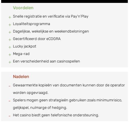
Voordelen
Snelle registratie en verificatie via Pay'n'Play
Loyaliteitsprogramma
Dagelijkse, wekelijkse en weekendbeloningen
Gecertificeerd door eCOGRA
Lucky jackpot
Mega-rad
Een verscheidenheid aan casinospellen
Nadelen
Gewaarmerkte kopieën van documenten kunnen door de operator
worden opgevraagd.
Spelers mogen geen strategieën gebruiken zoals minimumrisico,
gelijkspel, nulmarge of hedging.
Het casino biedt geen telefonische ondersteuning.