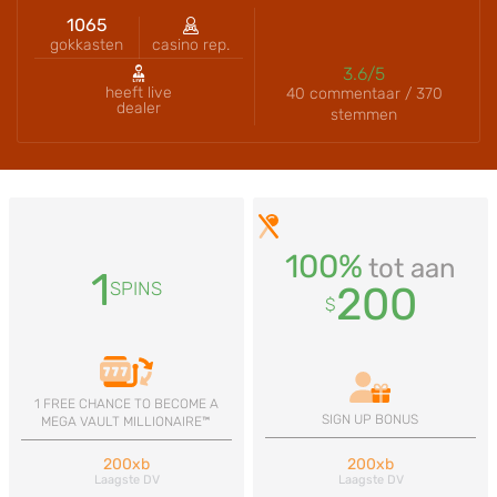
1065
gokkasten
casino rep.
3.6
/5
heeft live
40 commentaar / 370
dealer
stemmen
100%
tot aan
1
SPINS
200
$
1 FREE CHANCE TO BECOME A
SIGN UP BONUS
MEGA VAULT MILLIONAIRE™
200xb
200xb
Laagste DV
Laagste DV