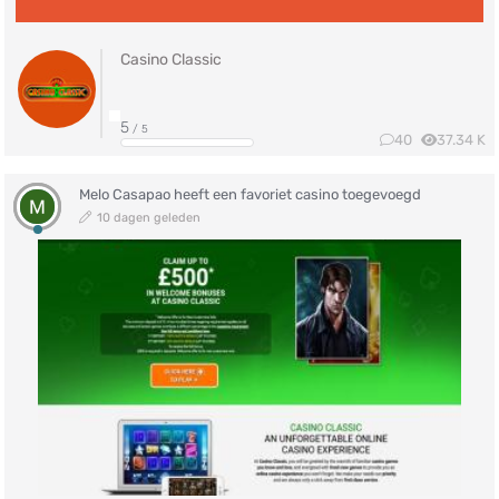
Casino Classic
5
/ 5
40
37.34 K
Melo Casapao
heeft een favoriet casino toegevoegd
10 dagen geleden