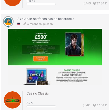
4.5
/ 5
40
37.34 K
SYN Anan
heeft een casino beoordeeld
6 maanden geleden
Casino Classic
5
/ 5
40
37.34 K