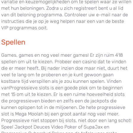
variatie en keuzemogelijkheden om te spelen waar ze willen
met hun beloningen. Zodra u zich registreert bent u al lid
van dit beloning programma. Controleer uw e-mail naar de
instructies die je op je weg helpen naar een van de beste
VIP programmas ooit.
Spellen
Games, games en nog veel meer games! Er zijn ruim 418
spellen om uit te kiezen. Probeer een casino dat te vinden
die er meer heeft. Bij nader inzien doe maar niet, duurt het
veel te lang om te proberen en je kunt gewoon gaan
kostbare tijd verspillen als je zou kunnen spelen. Vinden
vanProgressieve slots is een goede plek om te beginnen
met 15 om uit te kiezen. Er is een ruime hoeveelheid slots
die progressieven bieden en zelfs een de jackpots die
kunnen oplopen tot in de miljoenen. De hete progressieve
slot is Mega Moolah bij een groot aantal nog veel meer.
Progressieve niet stoppen bij slots, niet door een lang schot!
Speel Jackpot Deuces Video Poker of SupaJax en