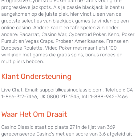
Progressive Cyberstud Poker aan de tafels voor grote
progressieve jackpots. Als je passie blackjack is bent u
aangekomen op de juiste plek. hier vindt u een van de
grootste selecties van blackjack games te vinden op een
online casino. Andere kaart en tafelspelen zijn onder
andere: Bacarrat, Casino War, Cyberstud Poker, Keno, Poker
Pursuit en Vegas Craps. Probeer Amerikaanse, Franse en
Europese Roulette. Video Poker met maar liefst 100
winlijnen met games die gratis spins, bonus rondes en
multipliers hebben.
Klant Ondersteuning
Live Chat, Email: support@casinoclassic.com, Telefoon: CA
1-866-312-7466, UK 0800 917 1545, Intl 1-888-942-7466
Waar Het Om Draait
Casino Classic staat op plaats 27 in de lijst van 369
gerecenseerde Casino's met een score van 3.6 afgeleid uit