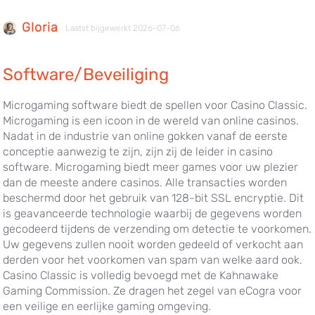
Gloria
Laatst bijgewerkt 2026-07-06
Software/Beveiliging
Microgaming software biedt de spellen voor Casino Classic.
Microgaming is een icoon in de wereld van online casinos.
Nadat in de industrie van online gokken vanaf de eerste
conceptie aanwezig te zijn, zijn zij de leider in casino
software. Microgaming biedt meer games voor uw plezier
dan de meeste andere casinos. Alle transacties worden
beschermd door het gebruik van 128-bit SSL encryptie. Dit
is geavanceerde technologie waarbij de gegevens worden
gecodeerd tijdens de verzending om detectie te voorkomen.
Uw gegevens zullen nooit worden gedeeld of verkocht aan
derden voor het voorkomen van spam van welke aard ook.
Casino Classic is volledig bevoegd met de Kahnawake
Gaming Commission. Ze dragen het zegel van eCogra voor
een veilige en eerlijke gaming omgeving.