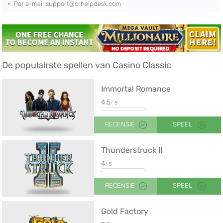
Per e-mail
support@crhelpdesk.com
De populairste spellen van Casino Classic
Immortal Romance
4.5
/ 5
RECENSIE
SPEEL
Thunderstruck II
4
/ 5
RECENSIE
SPEEL
Gold Factory