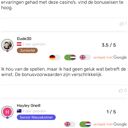
ervaringen gehad met deze casino’s. vind de bonuseisen te
hoog.
1
Dude30
2 jaar geleden
3.5
/ 5
Juniorlid
vertaald met
Ik hou van de spellen, maar ik had geen geluk wat betreft de
winst. De bonusvoorwaarden zijn verschrikkelijk.
0
Hayley Oneill
4 jaar geleden
1
/ 5
Senior Nieuwkomer
vertaald met