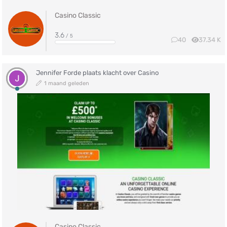
Casino Classic
3.6
/ 5
40
37.34 K
Jennifer Forde
plaats klacht over Casino
1 maand geleden
Casino Classic