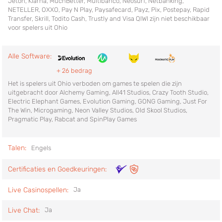
Jeton, Klarna, MuchBetter, Multibanco, Neosurf, Netbanking,
NETELLER, OXXO, Pay N Play, Paysafecard, Payz, Pix, Postepay, Rapid
Transfer, Skrill, Todito Cash, Trustly and Visa QIWI zijn niet beschikbaar
voor spelers uit Ohio
Alle Software:
+ 26 bedrag
Het is spelers uit Ohio verboden om games te spelen die zijn
uitgebracht door Alchemy Gaming, All41 Studios, Crazy Tooth Studio,
Electric Elephant Games, Evolution Gaming, GONG Gaming, Just For
The Win, Microgaming, Neon Valley Studios, Old Skool Studios,
Pragmatic Play, Rabcat and SpinPlay Games
Talen:
Engels
Certificaties en Goedkeuringen:
Live Casinospellen:
Ja
Live Chat:
Ja