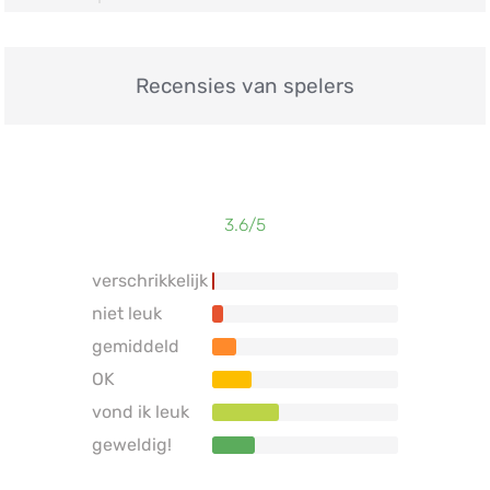
Recensies van spelers
3.6
/5
verschrikkelijk
niet leuk
gemiddeld
OK
vond ik leuk
geweldig!