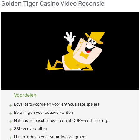
Golden Tiger Casino Video Recensie
Voordelen
Loyaliteitsvoordelen voor enthousiaste spelers
Beloningen voor actieve klanten
Het casino beschikt over een eCOGRA-certificering.
SSL-versleuteling
Hulpmiddelen voor verantwoord gokken