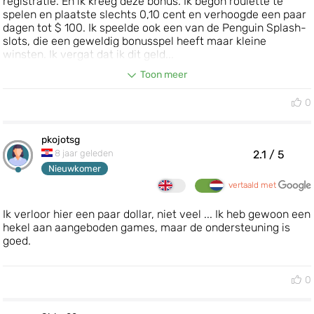
registratie. En ik kreeg deze bonus. Ik begon roulette te
spelen en plaatste slechts 0,10 cent en verhoogde een paar
dagen tot $ 100. Ik speelde ook een van de Penguin Splash-
slots, die een geweldig bonusspel heeft maar kleine
winsten. Ik vergat dat ik dit geld...
Toon meer
0
pkojotsg
8 jaar geleden
2.1
/ 5
Nieuwkomer
vertaald met
Ik verloor hier een paar dollar, niet veel ... Ik heb gewoon een
hekel aan aangeboden games, maar de ondersteuning is
goed.
0