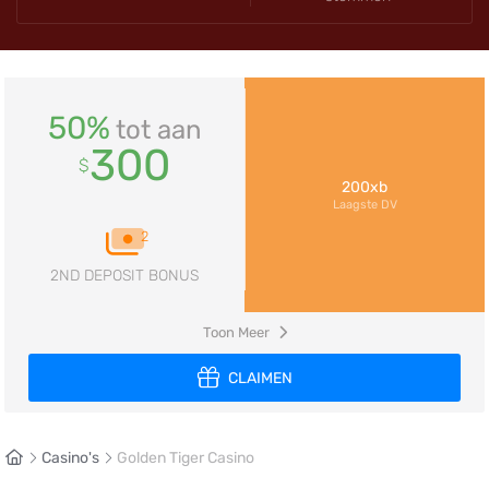
50%
tot aan
300
$
200xb
Laagste DV
2
2ND DEPOSIT BONUS
Toon Meer
CLAIMEN
Casino's
Golden Tiger Casino