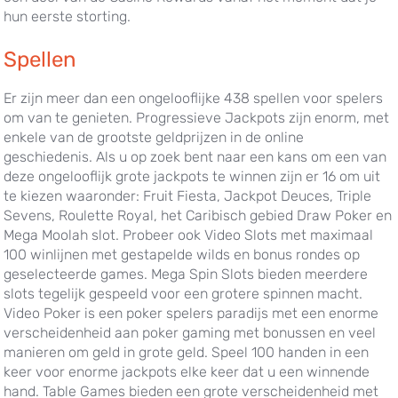
hun eerste storting.
Spellen
Er zijn meer dan een ongelooflijke 438 spellen voor spelers
om van te genieten. Progressieve Jackpots zijn enorm, met
enkele van de grootste geldprijzen in de online
geschiedenis. Als u op zoek bent naar een kans om een van
deze ongelooflijk grote jackpots te winnen zijn er 16 om uit
te kiezen waaronder: Fruit Fiesta, Jackpot Deuces, Triple
Sevens, Roulette Royal, het Caribisch gebied Draw Poker en
Mega Moolah slot. Probeer ook Video Slots met maximaal
100 winlijnen met gestapelde wilds en bonus rondes op
geselecteerde games. Mega Spin Slots bieden meerdere
slots tegelijk gespeeld voor een grotere spinnen macht.
Video Poker is een poker spelers paradijs met een enorme
verscheidenheid aan poker gaming met bonussen en veel
manieren om geld in grote geld. Speel 100 handen in een
keer voor enorme jackpots elke keer dat u een winnende
hand. Table Games bieden een grote verscheidenheid met