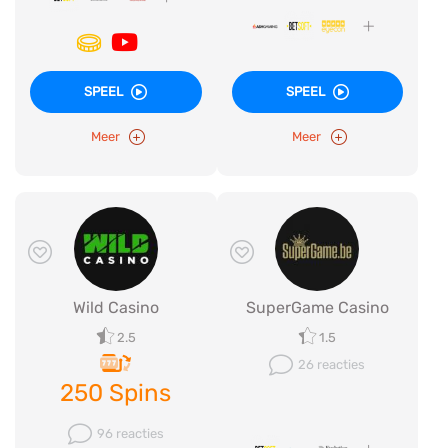
SPEEL
SPEEL
Meer
Meer
Wild Casino
SuperGame Casino
2.5
1.5
26 reacties
250 Spins
96 reacties