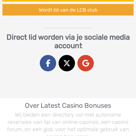
Wordt lid van de LCB club
Direct lid worden via je sociale media
account
Over Latest Casino Bonuses
Wij bieden een directory vol met autonome
recensies van tal van online casinos, een casino
forum, en een gids voor het optimale gebruik van