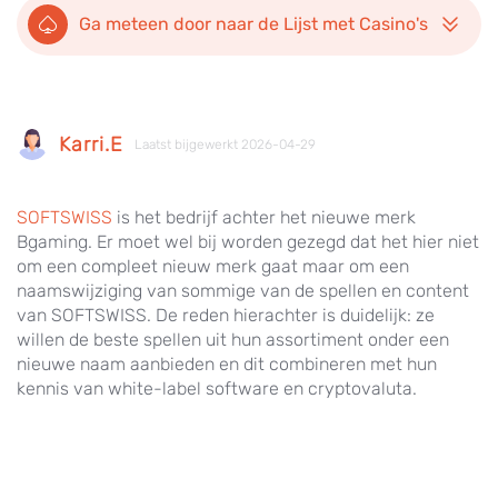
Ga meteen door naar de Lijst met Casino's
Karri.E
Laatst bijgewerkt 2026-04-29
SOFTSWISS
is het bedrijf achter het nieuwe merk
Bgaming. Er moet wel bij worden gezegd dat het hier niet
om een compleet nieuw merk gaat maar om een
naamswijziging van sommige van de spellen en content
van SOFTSWISS. De reden hierachter is duidelijk: ze
willen de beste spellen uit hun assortiment onder een
nieuwe naam aanbieden en dit combineren met hun
kennis van white-label software en cryptovaluta.