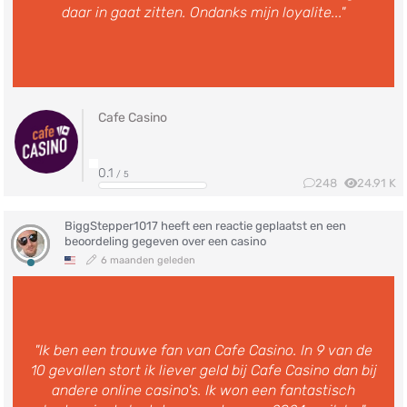
daar in gaat zitten. Ondanks mijn loyalite..."
Cafe Casino
0.1
/ 5
248
24.91 K
BiggStepper1017
heeft een reactie geplaatst en een
beoordeling gegeven over een casino
6 maanden geleden
"Ik ben een trouwe fan van Cafe Casino. In 9 van de
10 gevallen stort ik liever geld bij Cafe Casino dan bij
andere online casino's. Ik won een fantastisch