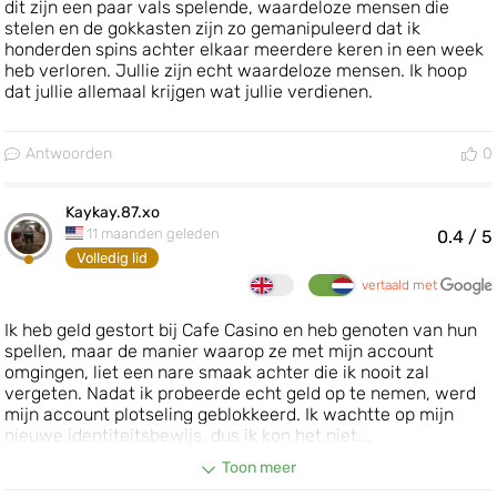
dit zijn een paar vals spelende, waardeloze mensen die
stelen en de gokkasten zijn zo gemanipuleerd dat ik
honderden spins achter elkaar meerdere keren in een week
heb verloren. Jullie zijn echt waardeloze mensen. Ik hoop
dat jullie allemaal krijgen wat jullie verdienen.
Antwoorden
0
Kaykay.87.xo
11 maanden geleden
0.4
/ 5
Volledig lid
vertaald met
Ik heb geld gestort bij Cafe Casino en heb genoten van hun
spellen, maar de manier waarop ze met mijn account
omgingen, liet een nare smaak achter die ik nooit zal
vergeten. Nadat ik probeerde echt geld op te nemen, werd
mijn account plotseling geblokkeerd. Ik wachtte op mijn
nieuwe identiteitsbewijs, dus ik kon het niet...
Toon meer