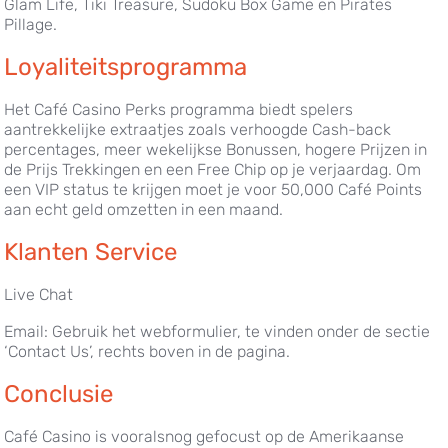
Glam Life, Tiki Treasure, Sudoku Box Game en Pirates
Pillage.
Loyaliteitsprogramma
Het Café Casino Perks programma biedt spelers
aantrekkelijke extraatjes zoals verhoogde Cash-back
percentages, meer wekelijkse Bonussen, hogere Prijzen in
de Prijs Trekkingen en een Free Chip op je verjaardag. Om
een VIP status te krijgen moet je voor 50,000 Café Points
aan echt geld omzetten in een maand.
Klanten Service
Live Chat
Email: Gebruik het webformulier, te vinden onder de sectie
‘Contact Us’, rechts boven in de pagina.
Conclusie
Café Casino is vooralsnog gefocust op de Amerikaanse