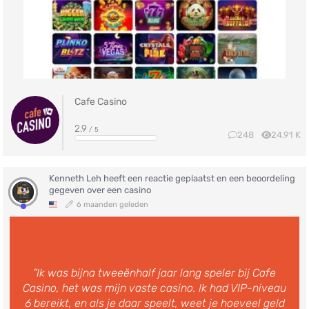
Cafe Casino
2.9
/ 5
248
24.91 K
Kenneth Leh
heeft een reactie geplaatst en een beoordeling
gegeven over een casino
6 maanden geleden
"Ik was bijna tweeënhalf jaar lang speler bij Cafe
Casino, het was mijn vaste casino. Ik had VIP-niveau
6 bereikt, en als je daar speelt, weet je hoeveel geld