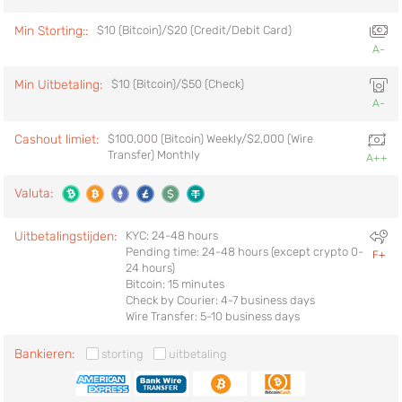
Min Storting::
$10 (Bitcoin)/$20 (Credit/Debit Card)
A-
Min Uitbetaling:
$10 (Bitcoin)/$50 (Check)
A-
Cashout limiet:
$100,000 (Bitcoin) Weekly/$2,000 (Wire
Transfer) Monthly
A++
Valuta:
Uitbetalingstijden:
KYC: 24-48 hours
Pending time: 24-48 hours (except crypto 0-
F+
24 hours)
Bitcoin: 15 minutes
Check by Courier: 4-7 business days
Wire Transfer: 5-10 business days
Bankieren:
storting
uitbetaling