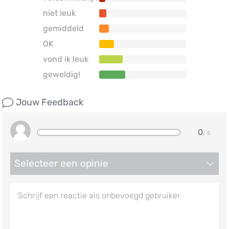
niet leuk
gemiddeld
OK
vond ik leuk
geweldig!
Jouw Feedback
0
/ 5
Selecteer een opinie