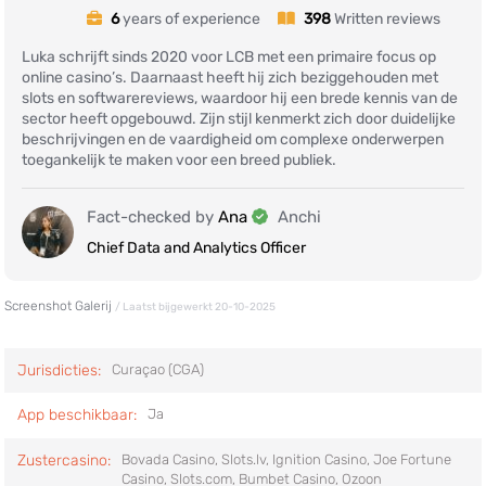
6
years of experience
398
Written reviews
Luka schrijft sinds 2020 voor LCB met een primaire focus op
online casino’s. Daarnaast heeft hij zich beziggehouden met
slots en softwarereviews, waardoor hij een brede kennis van de
sector heeft opgebouwd. Zijn stijl kenmerkt zich door duidelijke
beschrijvingen en de vaardigheid om complexe onderwerpen
toegankelijk te maken voor een breed publiek.
Fact-checked by
Ana
Anchi
Chief Data and Analytics Officer
Screenshot Galerij
/ Laatst bijgewerkt 20-10-2025
Jurisdicties:
Curaçao (CGA)
App beschikbaar:
Ja
Zustercasino:
Bovada Casino
,
Slots.lv
,
Ignition Casino
,
Joe Fortune
Casino
,
Slots.com
,
Bumbet Casino
,
Ozoon