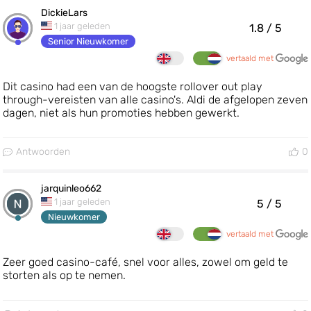
DickieLars
1 jaar geleden
1.8
/ 5
Senior Nieuwkomer
vertaald met
Dit casino had een van de hoogste rollover out play
through-vereisten van alle casino's. Aldi de afgelopen zeven
dagen, niet als hun promoties hebben gewerkt.
Antwoorden
0
jarquinleo662
1 jaar geleden
5
/ 5
Nieuwkomer
vertaald met
Zeer goed casino-café, snel voor alles, zowel om geld te
storten als op te nemen.