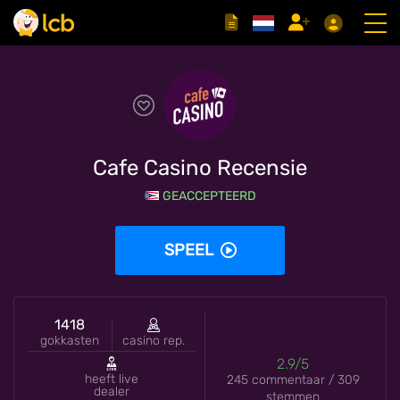
Cafe Casino Recensie
GEACCEPTEERD
SPEEL
1418
gokkasten
casino rep.
2.9
/5
heeft live
245 commentaar / 309
dealer
stemmen