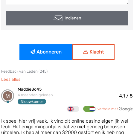
Indienen
Abonneren
Klacht
Feedback van Leden (
245
)
Lees alles
Maddie8c45
4 maanden geleden
4.1
/ 5
Nieuwkomer
vertaald met
Ik speel hier vrij vaak. Ik vind dit online casino eigenlijk wel
leuk. Het enige minpuntje is dat ze niet genoeg bonussen
uitdelen. Ik heb al meer dan $2000 gestort en ik heb nog