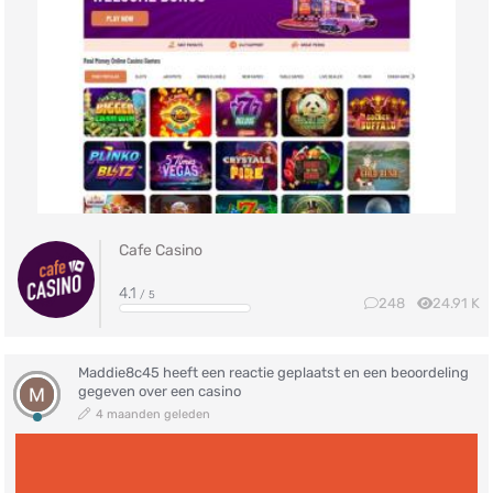
Cafe Casino
4.1
/ 5
248
24.91 K
Maddie8c45
heeft een reactie geplaatst en een beoordeling
gegeven over een casino
4 maanden geleden