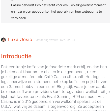
Casino behoudt zich het recht voor om u op elk gewenst moment
en naar eigen goeddunken het gebruik van hun webpagina te
verbieden
Luka Jesic
Laatst bijgewerkt 2026-03-24
Introductie
Pak een kopje koffie van je favoriete merk erbij, en dan ben
je helemaal klaar om te chillen in de gemoedelijke en
gezellige atmosfeer die Café Casino uitstraalt. Het logo is
logischerwijze een stomend hete kop koffie, en prijkt boven
een Games Lobby in een soort Blog stijl, waar je een aantal
bekende software providers kunt terugvinden, wellicht uit je
lijst met favorieten zoals Rival Gaming, RTG en meer. Het
Casino is in 2016 geopend, en verwelkomt spelers uit de
U.S.A., wat vrij zeldzaam is tegenwoordig. Ze accepteren