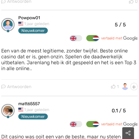
Antwoorden
0
Powpow01
1 jaar geleden
5
/ 5
Nieuwkomer
vertaald met
Een van de meest legitieme, zonder twijfel. Beste online
casino dat er is, geen onzin. Spellen die daadwerkelijk
uitbetalen. Jarenlang heb ik dit gespeeld en het is een Top 3
in alle online..
Antwoorden
1
matt65557
1 jaar geleden
0.1
/ 5
Nieuwkomer
vertaald met
Dit casino was ooit een van de beste, maar nu stelen ze