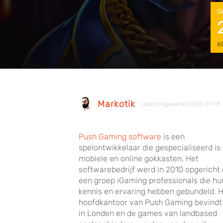
G
6
Markotik
Laatst bijgewerkt 2026-07-13
Push Gaming software
is een
spelontwikkelaar die gespecialiseerd is 
mobiele en online gokkasten. Het
softwarebedrijf werd in 2010 opgericht
een groep iGaming professionals die hu
kennis en ervaring hebben gebundeld. 
hoofdkantoor van Push Gaming bevindt
in Londen en de games van landbased