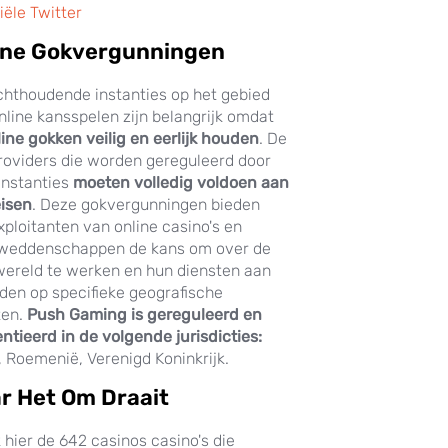
ciële Twitter
ine Gokvergunningen
chthoudende instanties op het gebied
nline kansspelen zijn belangrijk omdat
line gokken veilig en eerlijk houden
. De
roviders die worden gereguleerd door
instanties
moeten volledig voldoen aan
isen
. Deze gokvergunningen bieden
xploitanten van online casino's en
weddenschappen de kans om over de
wereld te werken en hun diensten aan
eden op specifieke geografische
ten.
Push Gaming is gereguleerd en
entieerd in de volgende jurisdicties:
, Roemenië, Verenigd Koninkrijk.
r Het Om Draait
k hier de 642 casinos casino's die