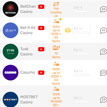
BetChan
3.8
/ 5
11%
66
Casino
Cashba
ck
125%
Bet It All
3.7
/ 5
45
up to
Casino
$100 +
50
Spins
Tusk
3.6
/ 5
73
75
Casino
Spins
100%
3.5
/ 5
Casumo
230
up to
$300 +
50
Spins
125%
MOSTBET
up to
3.5
/ 5
29
₨1500
Casino
00 +