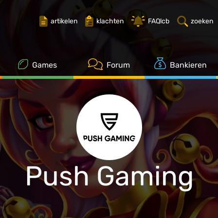
ftware
Push Gaming
artikelen
klachten
FAQlcb
zoeken
Games
Forum
Bankieren
Push Gaming