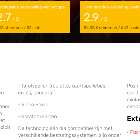
emiddelde beoordeling van het spel
Gemiddelde waardering casin
2.7
2.9
/ 5
/ 5
05 stemmen / 52 slots
54.38 K stemmen / 642 casin
• Tafelspellen (roulette, kaartspelletjes,
Push 
in
craps, baccarat)
dan t
exclu
• Video Poker
 door
distr
n
• Scratchkaarten
Ext
Het
 zich
De technologieën die compatibel zijn met
•
Pus
verschillende besturingssystemen, zijn onder