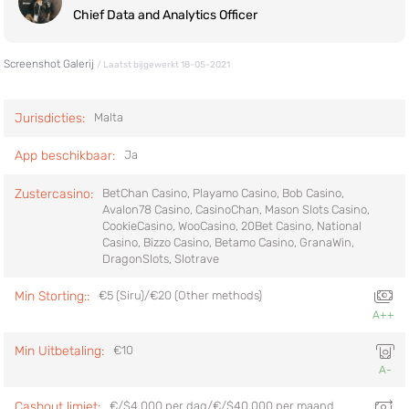
Chief Data and Analytics Officer
Screenshot Galerij
/ Laatst bijgewerkt 18-05-2021
Jurisdicties:
Malta
App beschikbaar:
Ja
Zustercasino:
BetChan Casino
,
Playamo Casino
,
Bob Casino
,
Avalon78 Casino
,
CasinoChan
,
Mason Slots Casino
,
CookieCasino
,
WooCasino
,
20Bet Casino
,
National
Casino
,
Bizzo Casino
,
Betamo Casino
,
GranaWin
,
DragonSlots
,
Slotrave
Min Storting::
€5 (Siru)/€20 (Other methods)
A++
Min Uitbetaling:
€10
A-
Cashout limiet:
€/$4.000 per dag/€/$40.000 per maand