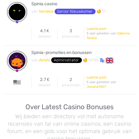
Spinia casino
Senior Nieuwkomer
van
terriece
17
Laatste post
4.1 K
3
5 jaar geleden
van
Sabrina
bekeken
antwoorden
Tankie
Spinia-promoties en bonussen
Administrator
van
Anchi
14796
Laatste post
2.7 K
2
5 jaar geleden
van
bekeken
antwoorden
Jovana1407
Over Latest Casino Bonuses
Wij bieden een directory vol met autonome
recensies van tal van online casinos, een casino
forum, en een gids voor het optimale gebruik van
casino bonussen.