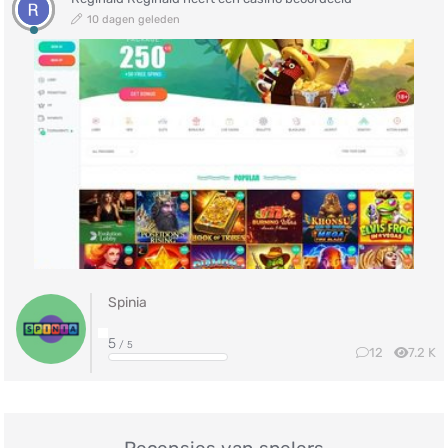
10 dagen geleden
Spinia
5
/ 5
12
7.2 K