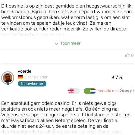
Dit casino is op zijn best gemiddeld en hoogstwaarschijnlijk
ben ik aardig. Bijna al hun slots zijn beperkt wanneer ze hun
welkomstbonus gebruiken, wat enorm lastig is om een slot
te vinden om te spelen dat je leuk vindt. Ze maken
verificatie ook zonder reden moeilijk. Ze willen de directe
transactie in hun casino zien...
Toon meer
0
voerde
5 jaar geleden
3
/ 5
Nieuwkomer
vertaald met
Een absoluut gemiddeld casino. Er is niets geweldigs
positiefs en ook niets meer negatiefs. Op één ding na:
Volgens de support mogen spelers uit Duitsland die storten
met Paysafecard alleen Netent spelen. De verificatie
duurde niet eens 24 uur, de eerste betaling en de
daaropvolgende betaling waren net zo snel. Conclusie:...