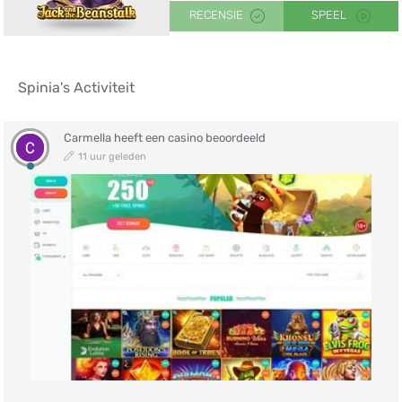
RECENSIE
SPEEL
Spinia's Activiteit
Carmella
heeft een casino beoordeeld
11 uur geleden