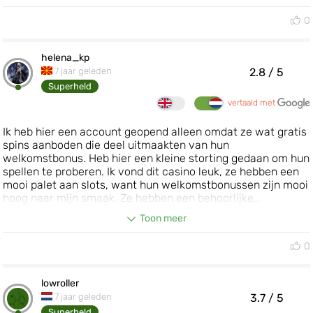
0
helena_kp
7 jaar geleden
2.8
/ 5
Superheld
vertaald met
Ik heb hier een account geopend alleen omdat ze wat gratis
spins aanboden die deel uitmaakten van hun
welkomstbonus. Heb hier een kleine storting gedaan om hun
spellen te proberen. Ik vond dit casino leuk, ze hebben een
mooi palet aan slots, want hun welkomstbonussen zijn mooi
hoog naar mijn smaak. Ze hebben een behoorlijke...
Toon meer
0
lowroller
7 jaar geleden
3.7
/ 5
Superheld