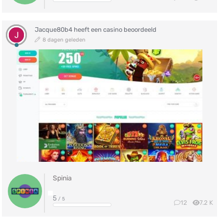
Jacque80b4
heeft een casino beoordeeld
8 dagen geleden
Spinia
5
/ 5
12
7.2 K