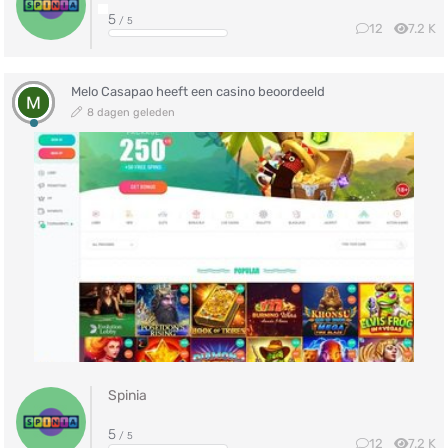
5
/ 5
12
7.2 K
Melo Casapao
heeft een casino beoordeeld
8 dagen geleden
Spinia
5
/ 5
12
7.2 K