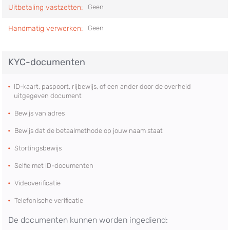
Uitbetaling vastzetten:
Geen
Handmatig verwerken:
Geen
KYC-documenten
ID-kaart, paspoort, rijbewijs, of een ander door de overheid
uitgegeven document
Bewijs van adres
Bewijs dat de betaalmethode op jouw naam staat
Stortingsbewijs
Selfie met ID-documenten
Videoverificatie
Telefonische verificatie
De documenten kunnen worden ingediend: