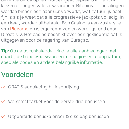
kiezen uit negen valuta, waaronder Bitcoins. Uitbetalingen
worden binnen een paar uur verwerkt, wat natuurlijk heel
fijn is als je weet dat alle progressieve jackpots volledig, in
een keer, worden uitbetaald. Bob Casino is een zustersite
van
Playamo
en is eigendom van en wordt gerund door
Direct N.V. Het casino beschikt over een goklicentie dat is
uitgegeven door de regering van Curaçao.
Tip:
Op de bonuskalender vind je alle aanbiedingen met
daarbij de bonusvoorwaarden, de begin- en afloopdatum,
speciale codes en andere belangrijke informatie.
Voordelen
GRATIS aanbieding bij inschrijving
Welkomstpakket voor de eerste drie bonussen
Uitgebreide bonuskalender & elke dag bonussen