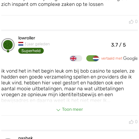
zich inspant om complexe zaken op te lossen
0
lowroller
3 jaar geleden
3.7
/ 5
Superheld
vertaald met
ik vond het in het begin leuk om bij bob casino te spelen, ze
hadden een goede verzameling spellen en providers die ik
leuk vind, hebben hier veel gestort en hadden ook een
aantal mooie uitbetalingen, maar na wat uitbetalingen
vroegen ze opnieuw mijn identiteitsbewijs en een
bewijsadres en daarna weet ik het niet meer Ik...
Toon meer
0
nashek