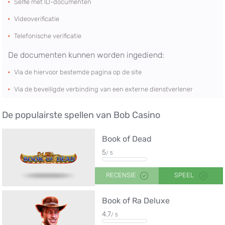
Selfie met ID-documenten
Videoverificatie
Telefonische verificatie
De documenten kunnen worden ingediend:
Via de hiervoor bestemde pagina op de site
Via de beveiligde verbinding van een externe dienstverlener
De populairste spellen van Bob Casino
Book of Dead
5
/ 5
RECENSIE
SPEEL
Book of Ra Deluxe
4.7
/ 5