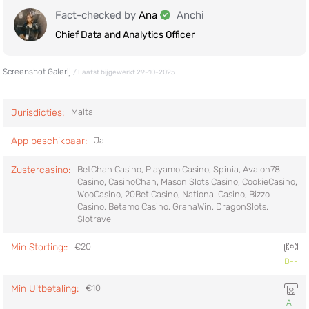
Fact-checked by
Ana
Anchi
Chief Data and Analytics Officer
Screenshot Galerij
/ Laatst bijgewerkt 29-10-2025
Jurisdicties:
Malta
App beschikbaar:
Ja
Zustercasino:
BetChan Casino
,
Playamo Casino
,
Spinia
,
Avalon78
Casino
,
CasinoChan
,
Mason Slots Casino
,
CookieCasino
,
WooCasino
,
20Bet Casino
,
National Casino
,
Bizzo
Casino
,
Betamo Casino
,
GranaWin
,
DragonSlots
,
Slotrave
Min Storting::
€20
B--
Min Uitbetaling:
€10
A-