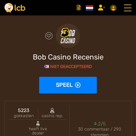
Bob Casino Recensie
NIET GEACCEPTEERD
SPEEL
5223
gokkasten
casino rep.
4.2
/5
heeft live
30 commentaar / 290
dealer
stemmen