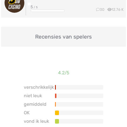
5
/ 5
30
12.76 K
Recensies van spelers
4.2
/5
verschrikkelijk
niet leuk
gemiddeld
OK
vond ik leuk