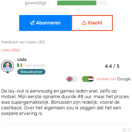
geweldig!
Abonneren
Klacht
Feedback van Leden (
30
)
Lees alles
Uidis
1 jaar geleden
4.4
/ 5
Nieuwkomer
vertaald met
De lay-out is eenvoudig en games laden snel, zelfs op
mobiel. Mijn eerste opname duurde 48 uur, maar het proces
was supergemakkelijk. Bonussen zijn redelijk, vooral de
cashback. Over het algemeen zou ik zeggen dat het een
soepele ervaring is.
0