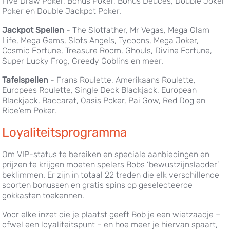
Five Draw Poker, Bonus Poker, Bonus Deuces, Double Joker
Poker en Double Jackpot Poker.
Jackpot Spellen
- The Slotfather, Mr Vegas, Mega Glam
Life, Mega Gems, Slots Angels, Tycoons, Mega Joker,
Cosmic Fortune, Treasure Room, Ghouls, Divine Fortune,
Super Lucky Frog, Greedy Goblins en meer.
Tafelspellen
- Frans Roulette, Amerikaans Roulette,
Europees Roulette, Single Deck Blackjack, European
Blackjack, Baccarat, Oasis Poker, Pai Gow, Red Dog en
Ride'em Poker.
Loyaliteitsprogramma
Om VIP-status te bereiken en speciale aanbiedingen en
prijzen te krijgen moeten spelers Bobs ‘bewustzijnsladder’
beklimmen. Er zijn in totaal 22 treden die elk verschillende
soorten bonussen en gratis spins op geselecteerde
gokkasten toekennen.
Voor elke inzet die je plaatst geeft Bob je een wietzaadje –
ofwel een loyaliteitspunt – en hoe meer je hiervan spaart,