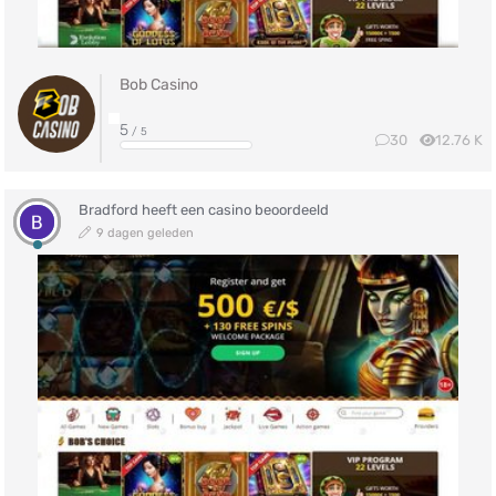
Bob Casino
5
/ 5
30
12.76 K
Bradford
heeft een casino beoordeeld
9 dagen geleden