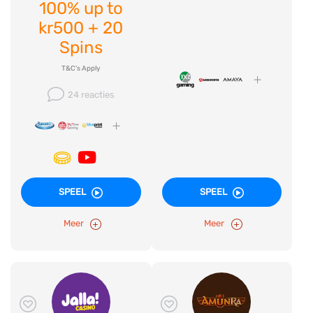
100% up to
kr500 + 20
Spins
T&C's Apply
24 reacties
SPEEL
SPEEL
Meer
Meer