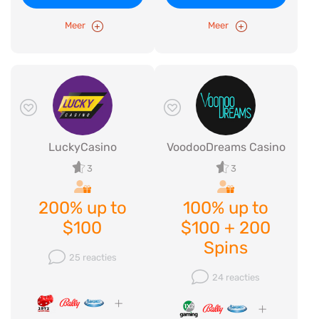
Meer
Meer
LuckyCasino
VoodooDreams Casino
3
3
200% up to
100% up to
$100
$100 + 200
Spins
25 reacties
24 reacties