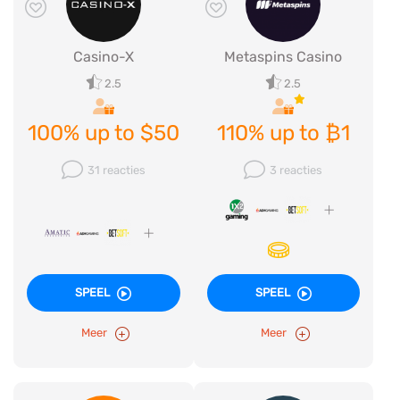
Casino-X
Metaspins Casino
2.5
2.5
100% up to $50
110% up to ₿1
31 reacties
3 reacties
SPEEL
SPEEL
Meer
Meer