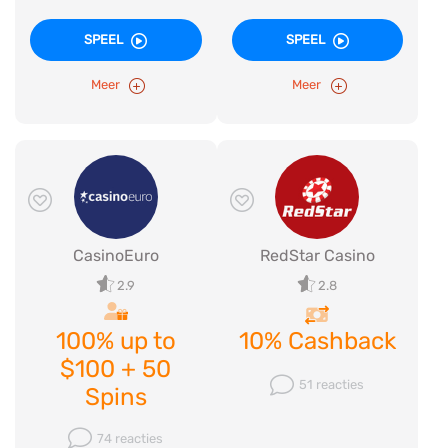
SPEEL
SPEEL
Meer
Meer
CasinoEuro
RedStar Casino
2.9
2.8
100% up to
10% Cashback
$100 + 50
51 reacties
Spins
74 reacties