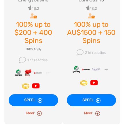
3.2
3.2
100% up to
100% up to
$200 + 400
AU$1500 + 150
Spins
Spins
T&C's Apply
216 reacties
177 reacties
SPEEL
SPEEL
Meer
Meer