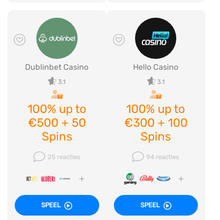
Dublinbet Casino
Hello Casino
3.1
3.1
100% up to
100% up to
€500 + 50
€300 + 100
Spins
Spins
25 reacties
94 reacties
SPEEL
SPEEL