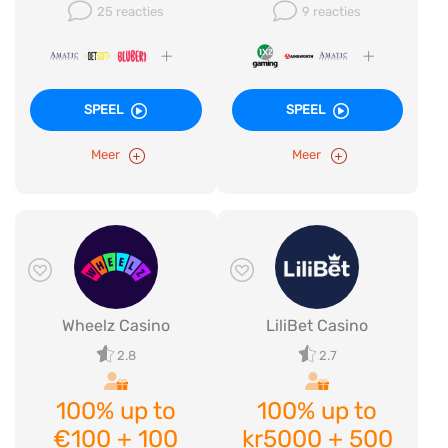
25 reacties
9 reacties
SPEEL
SPEEL
Meer
Meer
Wheelz Casino
LiliBet Casino
2.8
2.7
100% up to
100% up to
€100 + 100
kr5000 + 500