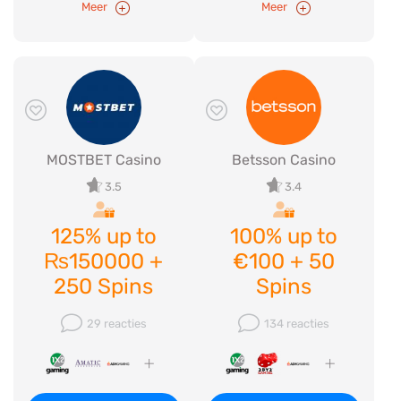
Meer
Meer
MOSTBET Casino
Betsson Casino
3.5
3.4
125% up to
100% up to
₨150000 +
€100 + 50
250 Spins
Spins
29 reacties
134 reacties